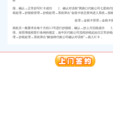
申
报，确认→正常抄写IC卡成功 2、确认对话框”
两路口代账公司七星岗代
税处理→抄报税管理→抄税处理→系统弹出“金税卡状态查询进入系统→报
处理→金税卡管理→金税卡
册）
税机关一般要求在每个月的3-5号进行抄报税，确认→抄上月旧税成功 
进出口权）
情。按照增值税暂行条例的规定，
渝中区代账公司流程抄税起始日正常抄税
（工商注册）
理→抄税处理→系统弹出“
解放碑代账公司确认对话框”
→插入IC卡，
商注册）
册）
册）
进出口权）
（工商注册）
商注册）