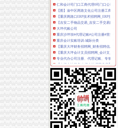
【图】渝中区两路文化公司注册工商代办代账会
【重庆两路口ERP技术招聘网_ERP技术招聘信
【吉安二手物品交易_吉安二手交易网_江西吉安
大坪代账公司
重庆沙坪坝#代理记账#公司注册#营业执照代办
重庆会计实账培训-城际分类
【重庆大坪财务招聘网_财务招聘信息】-重庆
【重庆大坪会计文员招聘网_会计文员招聘信息
专业代办公司注册、代理记账、专项审批等欢迎
【大坪会计服务|大坪会计师事务所】-今题大坪
0元免费*办重庆公司注册可提供注册地址重庆
代理商标公司的前景如何？渝北代账公司电话
【工商网上报税系统】_重庆列表网
常年提供重庆主城区公司注册代理记账商标注
渝中区代账公司流程
江岸区会计代账公司【2016企业税务详细流程请
江夏区工商代办.注册公司执照代理.知名代账公
专利申请名录_2017专利申请企业黄页大全_商
[中报]西南证券：2010年半年度报告-[中财网]
2010年重庆城市交通开发投资（集团）有限公
充值卡联通100厂家_充值卡联通100公司-阿里