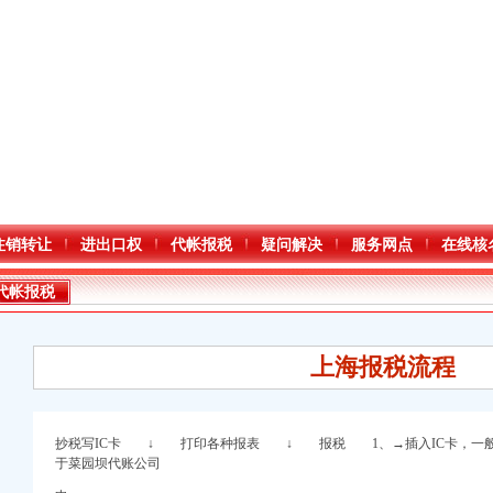
注销转让
进出口权
代帐报税
疑问解决
服务网点
在线核
代帐报税
上海报税流程
抄税写IC卡 ↓ 打印各种报表 ↓ 报税 1、→插入IC卡，一般
于菜园坝代账公司
册）