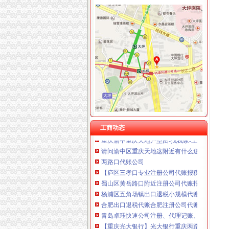
渝中区重庆天地
重庆渝中区的重庆天地除了琳琅,还有哪些地方
【多图】渝中区重庆天地板式精装江景豪宅现房
重庆海外旅业（旅行社）集团有限公司渝中区
重庆市渝中区人民
重庆天地对渝中区的发展看来起到很大的作用…
重庆天地写字楼|重庆市辖区渝中区重庆天地写字楼
【图】邻解放碑洪崖洞重庆天地北欧简约大床房
渝中区重庆天地公寓即买即住5.1米高轻轨旁,
工商动态
重庆渝中重庆天地户型图-找我家-土巴兔装修网
请问渝中区重庆天地这附近有什么送外卖的啊急
两路口代账公司
【庐区三孝口专业注册公司代账报税欢迎来电
蜀山区黄岳路口附近注册公司代账报税找江秀秀
杨浦区五角场镇出口退税小规模代账整理账-上海
合肥出口退税代账合肥注册公司代账-合肥同鑫
青岛卓珏快速公司注册、代理记账、纳税申报
【重庆光大银行】光大银行重庆两路口_电话_地
仁和会计司门口工商代理0司门口公司注册0司