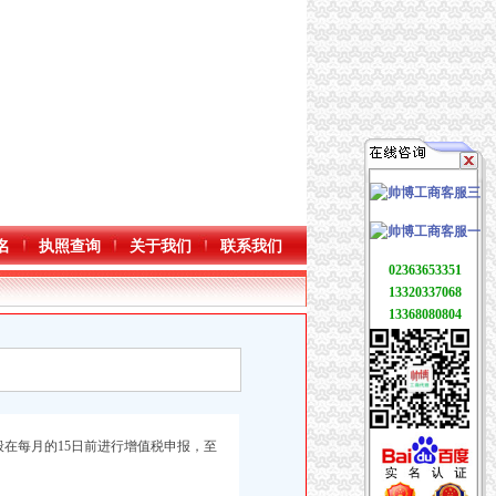
名
执照查询
关于我们
联系我们
02363653351
13320337068
13368080804
在每月的15日前进行增值税申报，至