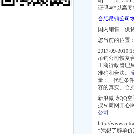
明， 2017-
包河区要素大市场附近注册公司流程及费用代账报税找姚-合肥58同城
证码与“以高度负责
回兴会计代账公司哪家好-商务服务-江日报
开发区高新企业代账流程-金泉网
合肥吊销公司
招商银行--14渝中（）2016年付息公告
国内销售，
供
招商银行--渝开发（000514）2011年年度报告
：重庆百货2013年年报（修订版）_交易所公告_市场_中金在线
您当前的位置
合肥吊销公司恢复合肥外贸企业代账流程
天津银龙预应力材料股份有限公司关于募集资金使用完毕及注销募集资
2017-09-
连云港代账流程及要求-中介代理-人民铁道网
吊销公司恢复
僵尸车-搜百科
工商行政管理
重庆渝中区重庆代帐公司工商行政管理的主要方法-直辖市重庆工商信息
准确和合法。
重庆公司注册_重庆市代理记账_代办资质_[厂家、价格]_重庆博通财务
专利申请名录_2017专利申请企业黄页大全_商务联盟网
量：
代理条件
江夏区工商代办.注册公司执照代理.知名代账公司.流程
容的真实、合
渝中区代账公司流程
新浪微博QQ
桐君阁：关于召开公司2013年年度股东大会的通知_证券之星
[年报]重庆路桥：2011年年度报告-[中财网]
搜豆瓣网开心
金融及其他服务业岗位需求-两江新区官网
公司
重庆联合产权交易所项目公告专栏-搜狐滚动
http://www.cn
关于横竖-重庆横竖房地产顾问有限公司
恒天天鹅股份有限公司关于控股股东拟协议转让公司部分股份公开征
*我想了解单