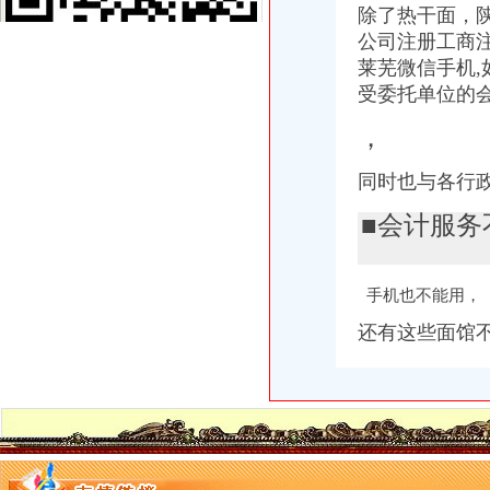
重庆路桥（）公开发行2014年公司券（第二期）募集说明书_
除了热干面，陕
包河区要素大市场附近注册公司流程及费用代账报税找姚-合肥58同城
公司注册工商注
回兴会计代账公司哪家好-商务服务-江日报
莱芜微信手机,
开发区高新企业代账流程-金泉网
受委托单位的
招商银行--14渝中（）2016年付息公告
招商银行--渝开发（000514）2011年年度报告
，
：重庆百货2013年年报（修订版）_交易所公告_市场_中金在线
合肥吊销公司恢复合肥外贸企业代账流程
同时也与各行
天津银龙预应力材料股份有限公司关于募集资金使用完毕及注销募集资
连云港代账流程及要求-中介代理-人民铁道网
■会计服
僵尸车-搜百科
重庆渝中区重庆代帐公司工商行政管理的主要方法-直辖市重庆工商信息
重庆公司注册_重庆市代理记账_代办资质_[厂家、价格]_重庆博通财务
手机也不能用，
专利申请名录_2017专利申请企业黄页大全_商务联盟网
江夏区工商代办.注册公司执照代理.知名代账公司.流程
还有这些面馆
渝中区代账公司流程
江岸区会计代账公司【2016企业税务详细流程请指点】-商务服务-信
专利申请名录_2017专利申请企业黄页大全_商务联盟网
2010年重庆城市交通开发投资（集团）有限公司公司券募集说明书_
桐君阁：关于召开公司2013年年度股东大会的通知_证券之星
开发区高新企业代账流程-金泉网
[年报]重庆路桥：2011年年度报告-[中财网]