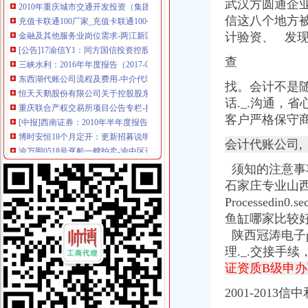
武汉方圆通企
充值卡联通100厂家_充值卡联通100公司-阿里巴巴公司黄页
信这八个地方
金融及其他服务业岗位需求-两江新区官网
计验资、 发
[公告]17渝信Y1：同方国信投资控股有限公司公开发行2017年可续期公
三峡水利：2016年年度报告（2017-03-25）_三峡水利（）个
查
东西湖代账公司流程及费用-中介代理-番禺社区网
恒天天鹅股份有限公司关于控股股东拟协议转让公司部分股份公开征
找。会计不是随时
重庆联合产权交易所项目公告专栏-搜狐滚动
话._.沟通，
省
[中报]西南证券：2010年半年度报告-[中财网]
客户严格保守
博时安恒18个月定开：更新招募说明书（2017年第2号）
渝万囤0518号趸船一艘拍卖-渝中区设备物资拍卖公告-众拍网
会计代账公司,
会计代理-重庆亿源财税
须知的注意事项？
[年报]重庆路桥：2011年年度报告-[中财网]
关于横竖-重庆横竖房地产顾问有限公司
石家庄专业山
江岸区会计代账公司【2016企业税务详细流程请指点】-商务服务-信
Processedin0.se
资质代办设计施工一体化资质-78挂靠网
鱼缸哪家比较
恒天天鹅股份有限公司关于控股股东拟协议转让公司部分股份公开征
陕西冠涛电子po
重庆到荣成物流托运公司-货运部-濮网
理._.交接手
鹏华丰尚券：更新招募说明书摘要（2017年11月）_基金频道_证券
证资质B级申
瑶海区铜陵新村附近注册公司费用流程代账优惠找王晓猛-合肥58同城
桐君阁：关于召开公司2013年年度股东大会的通知_证券之星
2001-201
代理记账、税务咨询、清理账-重庆渝中大坪公司注册-分类168信息网