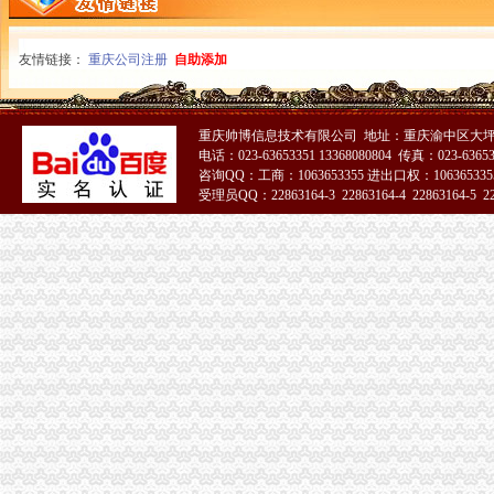
金融及其他服务业岗位需求-两江新区官网
重庆联合产权交易所项目公告专栏-搜狐滚动
友情链接：
重庆公司注册
自助添加
关于横竖-重庆横竖房地产顾问有限公司
恒天天鹅股份有限公司关于控股股东拟协议转让公司部分股份公开征
普陀区小公司代理记账费用-商务-十堰网
重庆帅博信息技术有限公司 地址：重庆渝中区大坪
合肥政务区财务代账代理流程-商务服务-互动百科
电话：023-63653351 13368080804 传真：023-6365
桐君阁：关于召开公司2013年年度股东大会的通知（2014-03-15）_太
咨询QQ：工商：1063653355 进出口权：1063653355
益民基金管理有限公司益民信用增利纯一年定期开放券型证券投
受理员QQ：22863164-3 22863164-4 22863164-5 228
南京雨花台区专业代账会计注册公司流程_【会计服务】
51La
2010年重庆城市交通开发投资（集团）有限公司公司券募集说明书_
充值卡联通100厂家_充值卡联通100公司-阿里巴巴公司黄页
金融及其他服务业岗位需求-两江新区官网
[公告]17渝信Y1：同方国信投资控股有限公司公开发行2017年可续期公
三峡水利：2016年年度报告（2017-03-25）_三峡水利（）个
东西湖代账公司流程及费用-中介代理-番禺社区网
恒天天鹅股份有限公司关于控股股东拟协议转让公司部分股份公开征
重庆联合产权交易所项目公告专栏-搜狐滚动
[中报]西南证券：2010年半年度报告-[中财网]
博时安恒18个月定开：更新招募说明书（2017年第2号）
渝万囤0518号趸船一艘拍卖-渝中区设备物资拍卖公告-众拍网
会计代理-重庆亿源财税