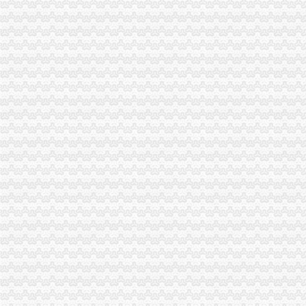
[年报]重庆路桥：2011年年度报告-[中财网]
关于横竖-重庆横竖房地产顾问有限公司
江岸区会计代账公司【2016企业税务详细流程请指点】-商务服务-信
资质代办设计施工一体化资质-78挂靠网
恒天天鹅股份有限公司关于控股股东拟协议转让公司部分股份公开征
重庆到荣成物流托运公司-货运部-濮网
鹏华丰尚券：更新招募说明书摘要（2017年11月）_基金频道_证券
瑶海区铜陵新村附近注册公司费用流程代账优惠找王晓猛-合肥58同城
桐君阁：关于召开公司2013年年度股东大会的通知_证券之星
代理记账、税务咨询、清理账-重庆渝中大坪公司注册-分类168信息网
重庆路桥（）公开发行2014年公司券（第二期）募集说明书_
包河区要素大市场附近注册公司流程及费用代账报税找姚-合肥58同城
回兴会计代账公司哪家好-商务服务-江日报
开发区高新企业代账流程-金泉网
招商银行--14渝中（）2016年付息公告
招商银行--渝开发（000514）2011年年度报告
：重庆百货2013年年报（修订版）_交易所公告_市场_中金在线
合肥吊销公司恢复合肥外贸企业代账流程
天津银龙预应力材料股份有限公司关于募集资金使用完毕及注销募集资
连云港代账流程及要求-中介代理-人民铁道网
僵尸车-搜百科