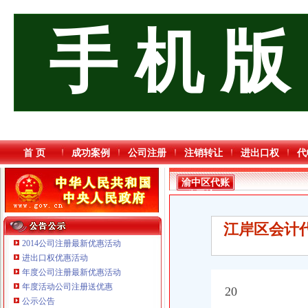
手 机 版
首 页
成功案例
公司注册
注销转让
进出口权
代
渝中区代账
公司流程
江岸区会计代
2014公司注册最新优惠活动
进出口权优惠活动
年度公司注册最新优惠活动
年度活动公司注册送优惠
20
公示公告
重庆臣夫商贸有限公司 （执照专让）