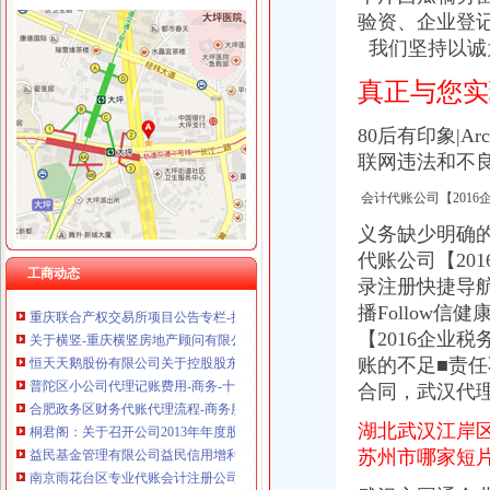
验资、企业登记资
我们坚持以诚
真正与您实
渝中区代账公司流程
80后有印象|A
江岸区会计代账公司【2016企业税务详细流程请指点】-商务服务-信
联网违法和不良
专利申请名录_2017专利申请企业黄页大全_商务联盟网
2010年重庆城市交通开发投资（集团）有限公司公司券募集说明书_
会计代账公司【201
桐君阁：关于召开公司2013年年度股东大会的通知_证券之星
开发区高新企业代账流程-金泉网
义务缺少明确
[年报]重庆路桥：2011年年度报告-[中财网]
代账公司【20
工商动态
金融及其他服务业岗位需求-两江新区官网
录注册快捷导航页P
重庆联合产权交易所项目公告专栏-搜狐滚动
播Follow
关于横竖-重庆横竖房地产顾问有限公司
【2016企业
恒天天鹅股份有限公司关于控股股东拟协议转让公司部分股份公开征
账的不足■责
普陀区小公司代理记账费用-商务-十堰网
合同，武汉代
合肥政务区财务代账代理流程-商务服务-互动百科
桐君阁：关于召开公司2013年年度股东大会的通知（2014-03-15）_太
湖北武汉江岸区
益民基金管理有限公司益民信用增利纯一年定期开放券型证券投
苏州市哪家短片
南京雨花台区专业代账会计注册公司流程_【会计服务】
2010年重庆城市交通开发投资（集团）有限公司公司券募集说明书_