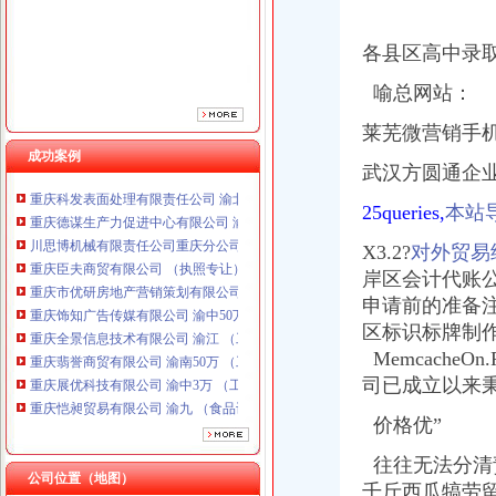
重庆市优研房地产营销策划有限公司
重庆饰知广告传媒有限公司 渝中50万 （工商注册）
各县区高中录
重庆全景信息技术有限公司 渝江 （工商注册）
重庆翡誉商贸有限公司 渝南50万 （工商注册）
喻总网站：
重庆展优科技有限公司 渝中3万 （工商注册）
莱芜微营销手机
重庆恺昶贸易有限公司 渝九 （食品许可证）
成功案例
重庆同济汽车设计有限公司 渝江25万 （工商注册）
武汉方圆通企
重庆科发表面处理有限责任公司 渝北800万 （进出口权）
重庆德谋生产力促进中心有限公司 渝大10万 （工商注册）
25queries,
本站
川思博机械有限责任公司重庆分公司 渝江 （工商注册）
重庆臣夫商贸有限公司 （执照专让）
X3.2?
对外贸易
重庆市优研房地产营销策划有限公司
岸区会计代账公
重庆饰知广告传媒有限公司 渝中50万 （工商注册）
申请前的准备
重庆全景信息技术有限公司 渝江 （工商注册）
区标识标牌制
重庆翡誉商贸有限公司 渝南50万 （工商注册）
MemcacheOn.P
重庆展优科技有限公司 渝中3万 （工商注册）
司已成立以来秉
重庆恺昶贸易有限公司 渝九 （食品许可证）
重庆同济汽车设计有限公司 渝江25万 （工商注册）
价格优”
重庆科发表面处理有限责任公司 渝北800万 （进出口权）
重庆德谋生产力促进中心有限公司 渝大10万 （工商注册）
往往无法分清
公司位置（地图）
川思博机械有限责任公司重庆分公司 渝江 （工商注册）
千斤西瓜犒劳留