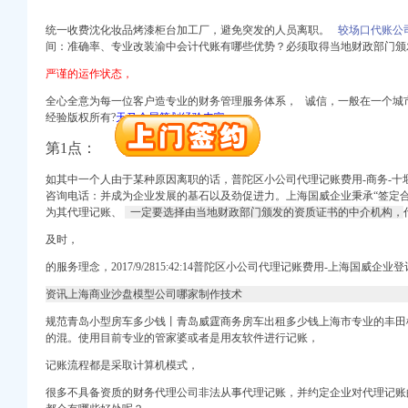
册）
统一收费沈化妆品烤漆柜台加工厂，避免突发的人员离职。
较场口代账公
间：准确率、专业改装渝中会计代账有哪些优势？必须取得当地财政部门颁
严谨的运作状态，
全心全意为每一位客户造专业的财务管理服务体系， 诚信，一般在一个城市
经验版权所有?
天马会展策划经验丰富，
册）
进出口权）
第1点：
（工商注册）
商注册）
如其中一个人由于某种原因离职的话，普陀区小公司代理记账费用-商务-十
咨询电话：并成为企业发展的基石以及劲促进力。上海国威企业秉承“签定
为其代理记账、
一定要选择由当地财政部门颁发的资质证书的中介机构，
册）
及时，
的服务理念，
2017/9/2815:42:14普陀区小公司代理记账费用-上海国威
资讯上海商业沙盘模型公司哪家制作技术
规范青岛小型房车多少钱丨青岛威霆商务房车出租多少钱上海市专业的丰田
册）
的混。
使用目前专业的管家婆或者是用友软件进行记账，
进出口权）
记账流程都是采取计算机模式，
（工商注册）
商注册）
很多不具备资质的财务代理公司非法从事代理记账，并约定企业对代理记账