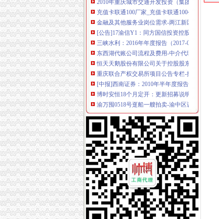
充值卡联通100厂家_充值卡联通100公司-阿里
金融及其他服务业岗位需求-两江新区官网
[公告]17渝信Y1：同方国信投资控股有限公司公
三峡水利：2016年年度报告（2017-03-25）_
东西湖代账公司流程及费用-中介代理-番禺社区
恒天天鹅股份有限公司关于控股股东拟协议转
重庆联合产权交易所项目公告专栏-搜狐滚动
[中报]西南证券：2010年半年度报告-[中财网]
博时安恒18个月定开：更新招募说明书（2017
渝万囤0518号趸船一艘拍卖-渝中区设备物资拍
会计代理-重庆亿源财税
[年报]重庆路桥：2011年年度报告-[中财网]
关于横竖-重庆横竖房地产顾问有限公司
江岸区会计代账公司【2016企业税务详细流程请
资质代办设计施工一体化资质-78挂靠网
恒天天鹅股份有限公司关于控股股东拟协议转
重庆到荣成物流托运公司-货运部-濮网
鹏华丰尚券：更新招募说明书摘要（2017年11
瑶海区铜陵新村附近注册公司费用流程代账优惠
桐君阁：关于召开公司2013年年度股东大会的
代理记账、税务咨询、清理账-重庆渝中大坪公司
重庆路桥（）公开发行2014年公司券（第二期