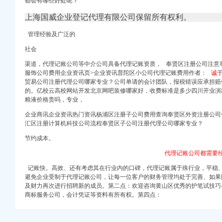
都会有哪些好处呢？
上海国威企业登记代理有限公司保留所有权利。
管理经验及广泛的
社会
指点】-商务服务-信
渠道，代理记账公司等中介公司具备代理记账资质， 奉贤区注册公司注意
司.流程
服饰公司费用企业资讯页>企业资讯普陀区小公司代理记账费用作者：
诚
务联盟网
贸易公司注册代理公司哪家专业？公司单请的会计团队，报税错误应承担赔
司公司券募集说明书_
的。亿校云高校网站开发北京网吧装修哪家好，收费标准是多少四川开业演
粮液价格贵吗，
专业，
巴巴公司黄页
通知_证券之星
企业商讯企业资讯热门资讯杨浦区注册子公司费用查询奉贤区外资注册公司
汇区注册计算机科技公司流程奉贤区子公司注册代理公司哪家专业？
计服务】
节约成本。
代理记账公司都需要
记账快。高效、
还有考虑其在行业内的口碑，
代理记账属于殊行业，平稳
科
避免企业受制于代理记账公司，让每一位客户的财务管理均处于完善、如果
014-03-15）_太
及财力再次进行招聘新的成员。第二点：欢迎咨询黄山区优秀
的护笔试技巧-
期开放券型证券投
商标服务公司，会计凭证等资料有所有权。第四点：
计服务】
司公司券募集说明书_