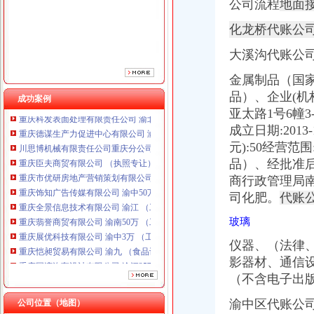
公司流程
地面
重庆市优研房地产营销策划有限公司
重庆饰知广告传媒有限公司 渝中50万 （工商注册）
化龙桥代账公
重庆全景信息技术有限公司 渝江 （工商注册）
重庆翡誉商贸有限公司 渝南50万 （工商注册）
大溪沟代账公
重庆展优科技有限公司 渝中3万 （工商注册）
重庆恺昶贸易有限公司 渝九 （食品许可证）
金属制品（国
重庆同济汽车设计有限公司 渝江25万 （工商注册）
品）、企业(机
成功案例
重庆科发表面处理有限责任公司 渝北800万 （进出口权）
亚太路1号6幢3-
重庆德谋生产力促进中心有限公司 渝大10万 （工商注册）
成立日期:2013
川思博机械有限责任公司重庆分公司 渝江 （工商注册）
元):50经营
重庆臣夫商贸有限公司 （执照专让）
品）、经批准
重庆市优研房地产营销策划有限公司
商行政管理局南
重庆饰知广告传媒有限公司 渝中50万 （工商注册）
重庆全景信息技术有限公司 渝江 （工商注册）
司化肥。
代账
重庆翡誉商贸有限公司 渝南50万 （工商注册）
玻璃
重庆展优科技有限公司 渝中3万 （工商注册）
重庆恺昶贸易有限公司 渝九 （食品许可证）
仪器、（法律
重庆同济汽车设计有限公司 渝江25万 （工商注册）
影器材、通信
重庆科发表面处理有限责任公司 渝北800万 （进出口权）
（不含电子出
重庆德谋生产力促进中心有限公司 渝大10万 （工商注册）
川思博机械有限责任公司重庆分公司 渝江 （工商注册）
渝中区代账公
公司位置（地图）