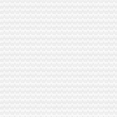
【吉安二手物品交易_吉安二手交易网_江西吉安二手交易市场】-【7】
滨湖河埒口代账报税提供挂靠地址注册公司财税咨询-无锡58同城
专业代账税务代理公司注册电子口岸-青青岛社区
【重庆交通银行】交通银行重庆两路口_电话_地址_地图-卡盟网
公司做外贸出口的,已经申请下了出口退税权,汉口的仁和会计代账公
【石景山公司注册会计代理记账,专业代账/对账】-石景山衙门口易登
渝中区上清寺两路口会计培训学校仁和会计学校_志趣网
大坪代账公司
【工商网上报税系统】_重庆列表网
【重庆渝北区会计代理记账代办公司,价比选亿源财税】价
大坪一半微企在做手机生意_网易新闻
重庆办理营业执照代账税务代理公司注册可提供地址-直辖市重庆专利
重庆帅博工商_代办分公司注册_分公司注销_代理记账_重庆进出口许
渝贤财务_汇博人才网
景德镇乐平资产评估公司|景德镇乐平资产评估-景德镇乐平酷易搜
【重庆一心财务咨询有限公司招聘_新招聘信息】-前程无忧官方招聘
专业代办公司注册、代理记账、专项审批等欢迎来电咨询_志趣网
大坪有哪些代账公司_列表网问答
渝中区代账公司流程
桐君阁：关于召开公司2013年年度股东大会的通知_证券之星
[年报]重庆路桥：2011年年度报告-[中财网]
金融及其他服务业岗位需求-两江新区官网