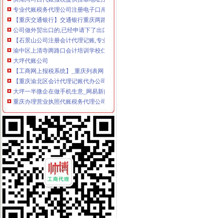
专业代账税务代理公司注册电子口岸-青青岛社区
【重庆交通银行】交通银行重庆两路口_电话_地址_地图-卡盟网
公司做外贸出口的,已经申请下了出口退税权,汉口的仁和会计代账公
【石景山公司注册会计代理记账,专业代账/对账】-石景山衙门口易登
渝中区上清寺两路口会计培训学校仁和会计学校_志趣网
大坪代账公司
【工商网上报税系统】_重庆列表网
【重庆渝北区会计代理记账代办公司,价比选亿源财税】价
大坪一半微企在做手机生意_网易新闻
重庆办理营业执照代账税务代理公司注册可提供地址-直辖市重庆专利
重庆帅博工商_代办分公司注册_分公司注销_代理记账_重庆进出口许
渝贤财务_汇博人才网
景德镇乐平资产评估公司|景德镇乐平资产评估-景德镇乐平酷易搜
【重庆一心财务咨询有限公司招聘_新招聘信息】-前程无忧官方招聘
专业代办公司注册、代理记账、专项审批等欢迎来电咨询_志趣网
大坪有哪些代账公司_列表网问答
渝中区代账公司流程
桐君阁：关于召开公司2013年年度股东大会的通知_证券之星
[年报]重庆路桥：2011年年度报告-[中财网]
金融及其他服务业岗位需求-两江新区官网
重庆联合产权交易所项目公告专栏-搜狐滚动
关于横竖-重庆横竖房地产顾问有限公司