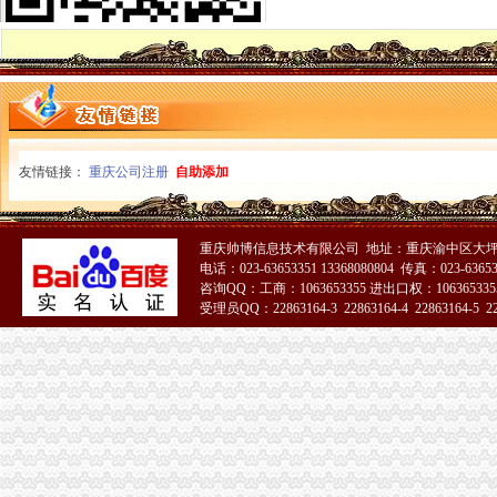
恒天天鹅股份有限公司关于控股股东拟协议转让公司部分股份公开征
东西湖代账公司流程及费用-中介代理-番禺社区网
重庆渝中区重庆代帐公司工商行政管理的主要方法-直辖市重庆工商信息
僵尸车-搜百科
重庆到荣成物流托运公司-货运部-濮网
渝中区代账公司
重庆普飞代理记账有限公司
友情链接：
重庆公司注册
自助添加
关于永川区副局长张道国、经支队副队长吕正彬等人对永福公
（中天光美地）4幢-1层8号、3号车库负1层车位60号停车用房和渝
可上门签约_重庆公司注册_代办公司_代理工商注册登记_分公司_个体
重庆帅博信息技术有限公司 地址：重庆渝中区大坪
【重庆其它服务|其它服务】-重庆知了信息网
电话：023-63653351 13368080804 传真：023-6365
贷款频道_重庆资讯_腾讯·大渝网
咨询QQ：工商：1063653355 进出口权：1063653355
新会计服务新闻-新会计服务动态、热门会计服务新闻-热门会计服
受理员QQ：22863164-3 22863164-4 22863164-5 228
重庆代理记账-重庆工商代办电话价格-重庆营业执照代办-重庆注册公司-
51La
【达州其他_达州其他公司】-达州百姓网
重庆星都大厦15处房产拍卖-渝中区办公商务楼拍卖公告-众拍网
代账公司
专业代账,公司注册-泰州58同城
池州财务公司|池州代账公司|池州会计公司|池州嘉禾财务咨询有限公司
以代账公司为平台创新会计专业实训模式
新一代专业代账公司-帮帮帐（代理注册-代账报税-代-镇江58同城