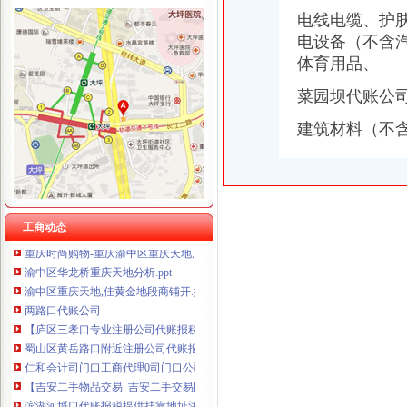
电线电缆、护
电设备（不含
体育用品、
渝中区重庆天地
菜园坝代账公
重庆渝中区的重庆天地除了琳琅,还有哪些地方可以接办宴？_搜
重庆市渝中区人民
建筑材料（不
请问渝中区重庆天地这附近有什么送外卖的啊急求_重庆吧_百度贴吧
渝中区重庆天地精装两房绝版户型限量团购热销,重庆天地二手房,
投诉渝中区重庆天地雍江艺庭小区物管_重庆市公开信箱
渝中：免费上网区域扩展到大坪和重庆天地——人民网·重庆视窗—
渝中区重庆天地雍江翠璟楼层低带车位出售欢迎实地看房,重庆渝中
工商动态
重庆时尚购物-重庆渝中区重庆天地店铺-重庆天地店铺简介及重庆天地
渝中区华龙桥重庆天地分析.ppt
渝中区重庆天地,佳黄金地段商铺开.抢,重庆渝中李子坝重庆天地商
两路口代账公司
【庐区三孝口专业注册公司代账报税欢迎来电咨询丁莉免费申请一
蜀山区黄岳路口附近注册公司代账报税找江秀秀低价注册-合肥58同城
仁和会计司门口工商代理0司门口公司注册0司门口代账-湖北武汉会计
【吉安二手物品交易_吉安二手交易网_江西吉安二手交易市场】-【7】
滨湖河埒口代账报税提供挂靠地址注册公司财税咨询-无锡58同城