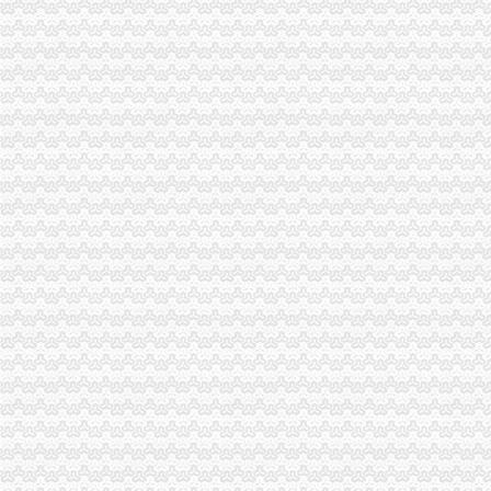
【事务所专业代账公司,优质服务让您满意_审计代账】-审计-盐城赶集
昆山代账公司,昆山代账,昆山代理记账,昆山代理做账,花桥代
芜湖财务代账公司找安诚代账会计张维欢为您代办新公司执照-安徽芜
沈代账会计_代办营业执照注册_沈代账公司_沈瑞亚会计服务有
【南京代账公司】-代理记帐-南京赶集网
沈代帐公司、沈代帐会计、沈代账公司、沈代账会计【今日推
渝中区重庆天地
重庆渝中区的重庆天地除了琳琅,还有哪些地方可以接办宴？_搜
重庆市渝中区人民
请问渝中区重庆天地这附近有什么送外卖的啊急求_重庆吧_百度贴吧
渝中区重庆天地精装两房绝版户型限量团购热销,重庆天地二手房,
投诉渝中区重庆天地雍江艺庭小区物管_重庆市公开信箱
渝中：免费上网区域扩展到大坪和重庆天地——人民网·重庆视窗—
渝中区重庆天地雍江翠璟楼层低带车位出售欢迎实地看房,重庆渝中
重庆时尚购物-重庆渝中区重庆天地店铺-重庆天地店铺简介及重庆天地
渝中区华龙桥重庆天地分析.ppt
渝中区重庆天地,佳黄金地段商铺开.抢,重庆渝中李子坝重庆天地商
两路口代账公司
【庐区三孝口专业注册公司代账报税欢迎来电咨询丁莉免费申请一
蜀山区黄岳路口附近注册公司代账报税找江秀秀低价注册-合肥58同城
仁和会计司门口工商代理0司门口公司注册0司门口代账-湖北武汉会计