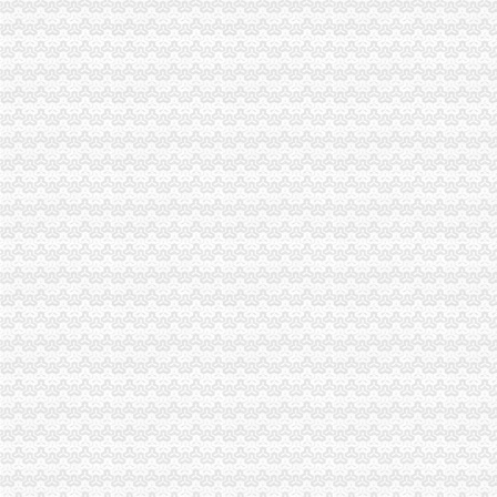
重庆联合产权交易所项目公告专栏-搜狐滚动
关于横竖-重庆横竖房地产顾问有限公司
恒天天鹅股份有限公司关于控股股东拟协议转让公司部分股份公开征
东西湖代账公司流程及费用-中介代理-番禺社区网
重庆渝中区重庆代帐公司工商行政管理的主要方法-直辖市重庆工商信息
僵尸车-搜百科
重庆到荣成物流托运公司-货运部-濮网
渝中区代账公司
重庆普飞代理记账有限公司
关于永川区副局长张道国、经支队副队长吕正彬等人对永福公
（中天光美地）4幢-1层8号、3号车库负1层车位60号停车用房和渝
可上门签约_重庆公司注册_代办公司_代理工商注册登记_分公司_个体
【重庆其它服务|其它服务】-重庆知了信息网
贷款频道_重庆资讯_腾讯·大渝网
新会计服务新闻-新会计服务动态、热门会计服务新闻-热门会计服
重庆代理记账-重庆工商代办电话价格-重庆营业执照代办-重庆注册公司-
【达州其他_达州其他公司】-达州百姓网
重庆星都大厦15处房产拍卖-渝中区办公商务楼拍卖公告-众拍网
代账公司
专业代账,公司注册-泰州58同城
池州财务公司|池州代账公司|池州会计公司|池州嘉禾财务咨询有限公司