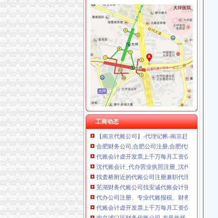
代账公司
安徽国硕财税管理有限公司,合肥财务代账公司,
武汉公司注册专家_代理记账_会计代账_代账公
专业代账公司-连云港58同城
【事务所专业代账公司,优质服务让您满意_审计
找査桥附近的代账公司注册兼职代理记账会计出
专业代账,公司注册-泰州58同城
会计代账,您公司的工商税务管家-西安58同城
工商动态
【南京代账公司】-代理记帐-南京赶集网
合肥财务公司,合肥公司注册,合肥代账公司,合肥
代账会计虚开发票上千万每月工资仅几百|增值税
沈代账会计_代办营业执照注册_沈代账公司_
找査桥附近的代账公司注册兼职代理记账会计出
芜湖财务代账公司找安诚代账会计张维欢为您代
代办公司注册、专业代账报税、财务外包、工商变
代账会计虚开发票上千万每月工资仅几百|增值税
南京浦口区财务代账公司-东风热线