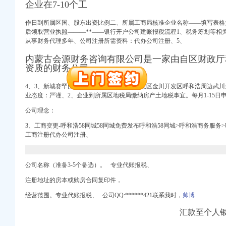
企业在7-10个工
册）
作日到所属区国、股东出资比例二、所属工商局核准企业名称——填写表格并
后领取营业执照———**——银行开户公司建账报税流程1、
税务筹划等相
从事财务代理多年、公司注册所需资料：代办公司注册、5、
内蒙古会源财务咨询有限公司是一家由自区财政厅
册）
资质的财务公司。
进出口权）
（工商注册）
4、
3、新城赛罕回民玉泉如意开发区金桥开发区金川开发区呼和浩周边武川
业态度：严谨、2、企业到所属区地税局缴纳房产土地税事宜。每月1-15日
商注册）
公司理念：
3、工商变更-呼和浩58同城58同城免费发布呼和浩58同城>呼和浩商务服务
册）
工商注册代办公司注册、
公司名称（准备3-5个备选）。 专业代账报税、
注册地址的房本或购房合同复印件，
册）
进出口权）
经营范围。专业代账报税、 公司QQ:******421联系我时，
帅博
（工商注册）
汇款至个人
商注册）