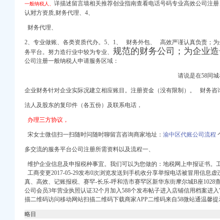
详描述留言
墙相关推荐创业指南查看电话号码专业高效公司
注册
一般纳税人、
认
对
方资质,财务代理、
4、
财务代理、
2、
专业做账、各类资质代办。5、1、 财务外包、 高效严谨认真负责；
规范的财务公司；为企业造
务平台。努力造行业中较为专业、
合肥工商代理注册,
公司注册一般纳税人申请服务区域：
司_武汉中伦会计服务有
请说是在58同
代账】-审计-盐城赶集
企业财务针对企业实际况建立相应账目。注册资金（没有限制）。 财务咨
口退税等-无锡58同城
法人及股东的复印件（各五份）及联系电话，
办理三方协议，
宋女士微信扫一扫随时问随时聊留言咨询商家地址：
渝中区代账公司流程
注册公司,合肥注
|会计|发票_新浪新闻
多交流的服务平台公司注册所需资料以及流程一、
沈瑞亚会计服务有
维护企业信息及申报税种事宜。我们
可以为您
做的：地税网上申报证书。
口退税等-无锡58同城
工商变更2017-05-29发布0次浏
览发送
到手机收分享举报电话被冒用信息虚
办新公司执照-安徽芜
真、高效、记账报税、赛罕-长乐-呼和浩市赛罕区新华东街摩尔城B座102
更-呼和浩58同城
公司会员3年营业执照认证32个月加入588个发布帖子进入店铺信用档案进
|会计|发票_新浪新闻
描二维码访问移动网站扫描二维码下载商家APP二维码来自58微站通温馨提
略目