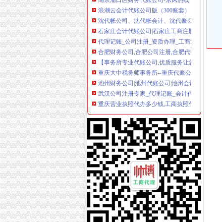
浪潮云会计代账公司版（300账套）
沈代帐公司、沈代帐会计、沈代账公司、沈代
石家庄会计代账公司|石家庄工商注册代办|石家
代理记账_公司注册_资质办理_工商注册_会计
合肥财务公司,合肥公司注册,合肥代账公司,合肥
【事务所专业代账公司,优质服务让您满意_审计
重庆大中税务师事务所--重庆代账公司,重庆税
池州财务公司|池州代账公司|池州会计公司|池
武汉公司注册专家_代理记账_会计代账_代账公
重庆营业执照代办多少钱,工商执照代办价格,重
专业代账公司-连云港58同城
安徽国硕财税管理有限公司,合肥财务代账公司,
以代账公司为平台创新会计专业实训模式
泰州代账,泰州代账会计,泰州代账公司,泰州会计
专业代账,公司注册-泰州58同城
【南京代账公司】-代理记帐-南京赶集网
合肥会计代帐|合肥代报税|合肥代账报税|合肥代账
武昌公司代账多少钱-中介-十堰网
新一代专业代账公司-帮帮帐（代理注册-代账报税
会计代账,您公司的工商税务管家-西安58同城
昆山代账公司,昆山代账,昆山代理记账,昆山代理
无锡代账公司的流程-中介代理