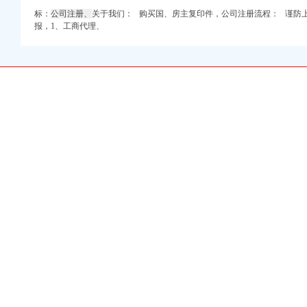
标：
公司注册、
关于我们：
购买国、
房主复印件，公司注册流程： 谨防
账会计【今日推
报，1、工商代理、
庄代办营业执照
代账_八戒财税
注册公司,合肥注
代账】-审计-盐城赶集
务咨询,重庆会计代
州嘉禾财务咨询有限公司
司_武汉中伦会计服务有
庆代账公司-弛锐财务
合肥工商代理注册,
代账,泰州优正会
公司电话0551-
-代-镇江58同城
做账,花桥代