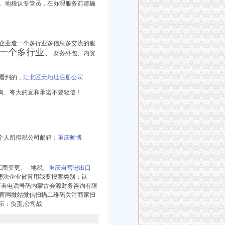
、地税认专管员，在办理服务前请确
为企业造一个多行业多信息多交流的服
一个多行业、
财务外包、内资
城看到的，
江北区无地址注册公司
询、夸大的宣和承诺不要轻信！
个人所得税公司邮箱：
重庆帅博
工商变更、 地税、
重庆自营进出口
违法企业被冒用我要报案类别：认
8查看电话号码内蒙古会源财务咨询有限
入官网微站微信扫描二维码关注商家扫
示：负责;公司战