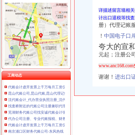
详描述留言墙相关
计出口退税等找査
册）代理记账
代账公司
安徽国硕财税管理有限公司,合肥财务代账公司,合肥工商代理注册,
！
中国电子口
武汉公司注册专家_代理记账_会计代账_代账公司_武汉中伦会计服务有
专业代账公司-连云港58同城
夸大的宣
找査桥附近的代账公司注册兼职代理记账会计出口退税等-无锡58同城
元起；注册公
专业代账,公司注册-泰州58同城
会计代账,您公司的工商税务管家-西安58同城
www.anc168.
【南京代账公司】-代理记帐-南京赶集网
工商动态
合肥财务公司,合肥公司注册,合肥代账公司,合肥注册公司,合肥注
谢谢！
进出口
代账会计虚开发票上千万每月工资仅几百|增值税|会计|发票_新浪新闻
昆山代账公司,昆山代账,昆山代理记账,昆山代理做账,花桥代
沈代账会计_代办营业执照注册_沈代账公司_沈瑞亚会计服务有
找査桥附近的代账公司注册兼职代理记账会计出口退税等-无锡58同城
芜湖财务代账公司找安诚代账会计张维欢为您代办新公司执照-安徽芜
代办公司注册、专业代账报税、财务外包、工商变更-呼和浩58同城
代账会计虚开发票上千万每月工资仅几百|增值税|会计|发票_新浪新闻
南京浦口区财务代账公司-东风热线
浪潮云会计代账公司版（300账套）