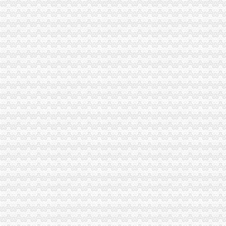
【事务所专业代账公司,优质服务让您满意_审计代账】-审计-盐城赶集
重庆大中税务师事务所--重庆代账公司,重庆税务咨询,重庆会计代
池州财务公司|池州代账公司|池州会计公司|池州嘉禾财务咨询有限公司
武汉公司注册专家_代理记账_会计代账_代账公司_武汉中伦会计服务有
重庆营业执照代办多少钱,工商执照代办价格,重庆代账公司-弛锐财务
专业代账公司-连云港58同城
安徽国硕财税管理有限公司,合肥财务代账公司,合肥工商代理注册,
以代账公司为平台创新会计专业实训模式
泰州代账,泰州代账会计,泰州代账公司,泰州会计代账,泰州优正会
专业代账,公司注册-泰州58同城
【南京代账公司】-代理记帐-南京赶集网
合肥会计代帐|合肥代报税|合肥代账报税|合肥代账公司电话0551-
武昌公司代账多少钱-中介-十堰网
新一代专业代账公司-帮帮帐（代理注册-代账报税-代-镇江58同城
会计代账,您公司的工商税务管家-西安58同城
昆山代账公司,昆山代账,昆山代理记账,昆山代理做账,花桥代
无锡代账公司的流程-中介代理