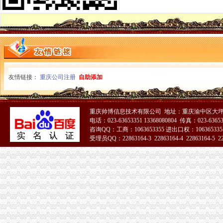
代账公司
安徽国硕财税管理有限公司,合肥财务代账公司,合肥工商代理注册,
武汉公司注册专家_代理记账_会计代账_代账公司_武汉中伦会计服务有
专业代账公司-连云港58同城
找査桥附近的代账公司注册兼职代理记账会计出口退税等-无锡58同城
专业代账,公司注册-泰州58同城
会计代账,您公司的工商税务管家-西安58同城
【南京代账公司】-代理记帐-南京赶集网
友情链接：
重庆公司注册
自助添加
合肥财务公司,合肥公司注册,合肥代账公司,合肥注册公司,合肥注
代账会计虚开发票上千万每月工资仅几百|增值税|会计|发票_新浪新闻
昆山代账公司,昆山代账,昆山代理记账,昆山代理做账,花桥代
重庆帅博信息技术有限公司 地址：重庆渝中区大坪
沈代账会计_代办营业执照注册_沈代账公司_沈瑞亚会计服务有
电话：023-63653351 13368080804 传真：023-6365
找査桥附近的代账公司注册兼职代理记账会计出口退税等-无锡58同城
咨询QQ：工商：1063653355 进出口权：1063653355
受理员QQ：22863164-3 22863164-4 22863164-5 228
芜湖财务代账公司找安诚代账会计张维欢为您代办新公司执照-安徽芜
代办公司注册、专业代账报税、财务外包、工商变更-呼和浩58同城
51La
代账会计虚开发票上千万每月工资仅几百|增值税|会计|发票_新浪新闻
南京浦口区财务代账公司-东风热线
浪潮云会计代账公司版（300账套）
沈代帐公司、沈代帐会计、沈代账公司、沈代账会计【今日推
石家庄会计代账公司|石家庄工商注册代办|石家庄代办营业执照
代理记账_公司注册_资质办理_工商注册_会计代账_八戒财税
合肥财务公司,合肥公司注册,合肥代账公司,合肥注册公司,合肥注