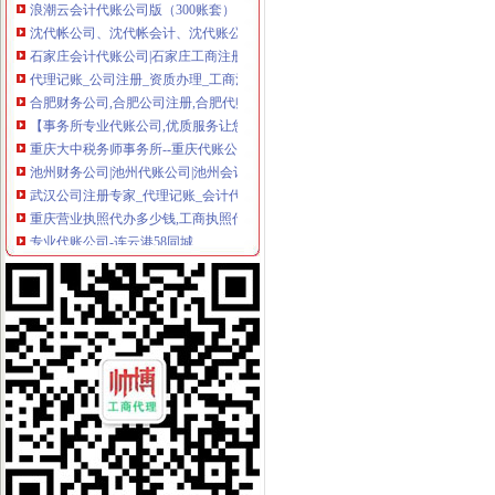
沈代帐公司、沈代帐会计、沈代账公司、沈代账会计【今日推
石家庄会计代账公司|石家庄工商注册代办|石家庄代办营业执照
代理记账_公司注册_资质办理_工商注册_会计代账_八戒财税
合肥财务公司,合肥公司注册,合肥代账公司,合肥注册公司,合肥注
【事务所专业代账公司,优质服务让您满意_审计代账】-审计-盐城赶集
重庆大中税务师事务所--重庆代账公司,重庆税务咨询,重庆会计代
池州财务公司|池州代账公司|池州会计公司|池州嘉禾财务咨询有限公司
武汉公司注册专家_代理记账_会计代账_代账公司_武汉中伦会计服务有
重庆营业执照代办多少钱,工商执照代办价格,重庆代账公司-弛锐财务
专业代账公司-连云港58同城
安徽国硕财税管理有限公司,合肥财务代账公司,合肥工商代理注册,
以代账公司为平台创新会计专业实训模式
泰州代账,泰州代账会计,泰州代账公司,泰州会计代账,泰州优正会
专业代账,公司注册-泰州58同城
【南京代账公司】-代理记帐-南京赶集网
合肥会计代帐|合肥代报税|合肥代账报税|合肥代账公司电话0551-
武昌公司代账多少钱-中介-十堰网
新一代专业代账公司-帮帮帐（代理注册-代账报税-代-镇江58同城
会计代账,您公司的工商税务管家-西安58同城
昆山代账公司,昆山代账,昆山代理记账,昆山代理做账,花桥代
无锡代账公司的流程-中介代理