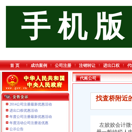
手 机 版
首 页
成功案例
公司注册
注销转让
进出口权
代
代账公司
找査桥附近
2014公司注册最新优惠活动
进出口权优惠活动
年度公司注册最新优惠活动
年度活动公司注册送优惠
左姣姣会计微
重庆臣夫商贸有限公司 （执照专让）
公示公告
重庆市优研房地产营销策划有限公司