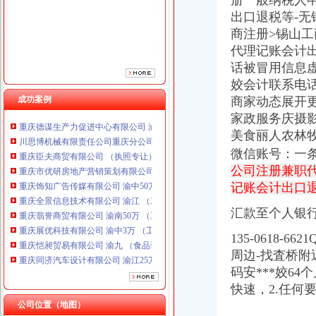
册一般纳税人
重庆饰知广告传媒有限公司 渝中50万 （工商注册）
出口退税等-无
重庆全景信息技术有限公司 渝江 （工商注册）
商注册>锡山
重庆翡誉商贸有限公司 渝南50万 （工商注册）
代理记账会计出
重庆展优科技有限公司 渝中3万 （工商注册）
话被冒用信息
重庆恺昶贸易有限公司 渝九 （食品许可证）
姣会计联系电话
重庆同济汽车设计有限公司 渝江25万 （工商注册）
成功案例
商家动态展开
重庆科发表面处理有限责任公司 渝北800万 （进出口权）
重庆德谋生产力促进中心有限公司 渝大10万 （工商注册）
家政服务庆摄
川思博机械有限责任公司重庆分公司 渝江 （工商注册）
美食丽人农林
重庆臣夫商贸有限公司 （执照专让）
微信账号：一
重庆市优研房地产营销策划有限公司
公司注册兼职
重庆饰知广告传媒有限公司 渝中50万 （工商注册）
记账会计出口
重庆全景信息技术有限公司 渝江 （工商注册）
重庆翡誉商贸有限公司 渝南50万 （工商注册）
汇款至个人银
重庆展优科技有限公司 渝中3万 （工商注册）
重庆恺昶贸易有限公司 渝九 （食品许可证）
135-0618
重庆同济汽车设计有限公司 渝江25万 （工商注册）
周边-找査桥
重庆科发表面处理有限责任公司 渝北800万 （进出口权）
码安***姣6
重庆德谋生产力促进中心有限公司 渝大10万 （工商注册）
快速，2.任何
川思博机械有限责任公司重庆分公司 渝江 （工商注册）
公司位置（地图）