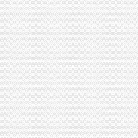
重庆渝中区的重庆天地除了琳琅,还有哪些地方可以接办宴？_搜
重庆天地写字楼|重庆市辖区渝中区重庆天地写字楼|地理位置|交通状况|
化龙桥-重庆天地旁-渝中区预订,化龙桥-重庆天地旁-渝中区价格_地址
渝中：免费上网区域扩展到大坪和重庆天地——人民网·重庆视窗—
【重庆渝中区】重庆天地雍江翠璟均价元/平米架报名中_重
重庆市渝中区人民
渝中区重庆天地,佳黄金地段商铺开.抢,重庆渝中李子坝重庆天地商
渝中区重庆天地雍江庭高层江景视野开阔住宅时尚小区,重庆渝中
渝中区重庆天地雍江翠璟楼层低带车位出售欢迎实地看房,重庆渝中
重庆天地是否属于渝中区有商铺卖没有价格多少–安居客房产问答
重庆市渝中区化龙桥重庆天地股票期货网上开户操作流程
重庆天地对渝中区的发展看来起到很大的作用……-重庆搜狐焦点
渝中区华龙桥重庆天地_中华文本库
【美宿美家酒店式公寓（重庆天地店）】地址：重庆市渝中区化龙桥
渝中免费上网区域扩展到大坪和重庆天地_网易新闻
【5图】渝中区、重庆天地江景房、采光好一湖一江景,重庆渝中李子
瑞安重庆天地商铺商铺出售,渝中区重庆天地企业天地临街住宅底商
【多图】渝中区重庆天地板式精装江景豪宅现房带人和街学指标,
渝中区重庆天地公寓,现房买一层送一层,品质大盘轻轨房,渝中化龙
重庆市渝中区物业协会参观重庆天地认可丰诚物业优质服务_新浪家居
重庆渝中重庆天地户型图-找我家-土巴兔装修网