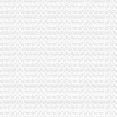
投诉渝中区重庆天地雍江艺庭小区物管_重庆市公开信箱
[重庆渝中区]瑞安重庆天地室内设计[信息有效期：6天]-我要设计-室内
渝中区重庆天地精装两房绝版户型限量团购热销,重庆天地二手房,
请问渝中区重庆天地这附近有什么送外卖的啊急求_重庆吧_百度贴吧
重庆海外旅业（旅行社）集团有限公司渝中区重庆天地门市部
重庆天地和-渝中区金石巷业主采访—在线播放—优酷网,高清在
重庆天地高层销售领跑楼市|重庆|渝中区_凤凰资讯
【图】邻解放碑洪崖洞重庆天地北欧简约大床房_渝中区短租公寓_途家
渝中区华龙桥重庆天地分析.ppt