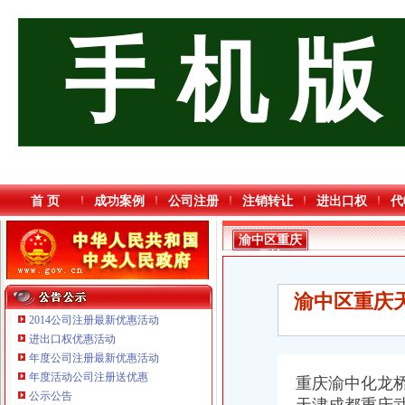
手 机 版
首 页
成功案例
公司注册
注销转让
进出口权
代
渝中区重庆
天地
渝中区重庆
2014公司注册最新优惠活动
进出口权优惠活动
年度公司注册最新优惠活动
年度活动公司注册送优惠
重庆渝中化龙
公示公告
重庆臣夫商贸有限公司 （执照专让）