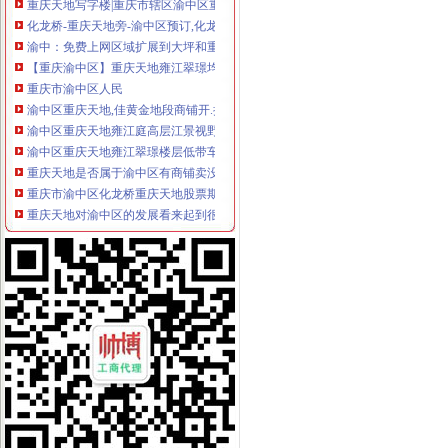
化龙桥-重庆天地旁-渝中区预订,化龙桥-重庆天地旁-渝中区价格_地址
渝中：免费上网区域扩展到大坪和重庆天地——人民网·重庆视窗—
【重庆渝中区】重庆天地雍江翠璟均价元/平米架报名中_重
重庆市渝中区人民
渝中区重庆天地,佳黄金地段商铺开.抢,重庆渝中李子坝重庆天地商
渝中区重庆天地雍江庭高层江景视野开阔住宅时尚小区,重庆渝中
渝中区重庆天地雍江翠璟楼层低带车位出售欢迎实地看房,重庆渝中
重庆天地是否属于渝中区有商铺卖没有价格多少–安居客房产问答
重庆市渝中区化龙桥重庆天地股票期货网上开户操作流程
重庆天地对渝中区的发展看来起到很大的作用……-重庆搜狐焦点
渝中区华龙桥重庆天地_中华文本库
【美宿美家酒店式公寓（重庆天地店）】地址：重庆市渝中区化龙桥
渝中免费上网区域扩展到大坪和重庆天地_网易新闻
【5图】渝中区、重庆天地江景房、采光好一湖一江景,重庆渝中李子
瑞安重庆天地商铺商铺出售,渝中区重庆天地企业天地临街住宅底商
【多图】渝中区重庆天地板式精装江景豪宅现房带人和街学指标,
渝中区重庆天地公寓,现房买一层送一层,品质大盘轻轨房,渝中化龙
重庆市渝中区物业协会参观重庆天地认可丰诚物业优质服务_新浪家居
重庆渝中重庆天地户型图-找我家-土巴兔装修网
投诉渝中区重庆天地雍江艺庭小区物管_重庆市公开信箱
[重庆渝中区]瑞安重庆天地室内设计[信息有效期：6天]-我要设计-室内