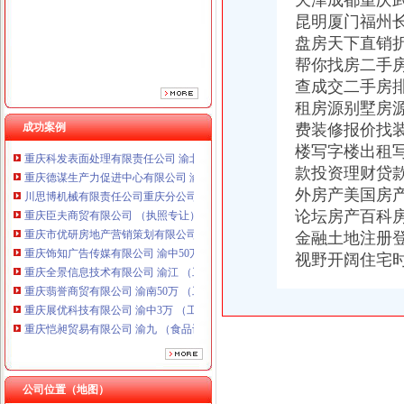
天津成都重庆
重庆市优研房地产营销策划有限公司
昆明厦门福州
重庆饰知广告传媒有限公司 渝中50万 （工商注册）
盘房天下直销
重庆全景信息技术有限公司 渝江 （工商注册）
帮你找房二手
重庆翡誉商贸有限公司 渝南50万 （工商注册）
查成交二手房
重庆展优科技有限公司 渝中3万 （工商注册）
重庆恺昶贸易有限公司 渝九 （食品许可证）
租房源别墅房
重庆同济汽车设计有限公司 渝江25万 （工商注册）
成功案例
费装修报价找
重庆科发表面处理有限责任公司 渝北800万 （进出口权）
楼写字楼出租
重庆德谋生产力促进中心有限公司 渝大10万 （工商注册）
款投资理财贷
川思博机械有限责任公司重庆分公司 渝江 （工商注册）
外房产美国房
重庆臣夫商贸有限公司 （执照专让）
论坛房产百科
重庆市优研房地产营销策划有限公司
金融土地注册
重庆饰知广告传媒有限公司 渝中50万 （工商注册）
重庆全景信息技术有限公司 渝江 （工商注册）
视野开阔住宅
重庆翡誉商贸有限公司 渝南50万 （工商注册）
重庆展优科技有限公司 渝中3万 （工商注册）
重庆恺昶贸易有限公司 渝九 （食品许可证）
重庆同济汽车设计有限公司 渝江25万 （工商注册）
重庆科发表面处理有限责任公司 渝北800万 （进出口权）
重庆德谋生产力促进中心有限公司 渝大10万 （工商注册）
公司位置（地图）
川思博机械有限责任公司重庆分公司 渝江 （工商注册）