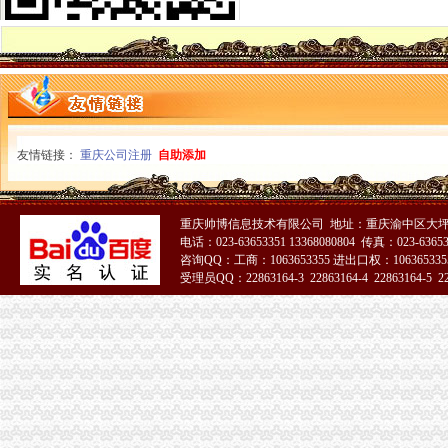
渝中区重庆天地精装两房绝版户型限量团购热销,重庆天地二手房,
请问渝中区重庆天地这附近有什么送外卖的啊急求_重庆吧_百度贴吧
重庆海外旅业（旅行社）集团有限公司渝中区重庆天地门市部
重庆天地和-渝中区金石巷业主采访—在线播放—优酷网,高清在
重庆天地高层销售领跑楼市|重庆|渝中区_凤凰资讯
【图】邻解放碑洪崖洞重庆天地北欧简约大床房_渝中区短租公寓_途家
渝中区华龙桥重庆天地分析.ppt
渝中区重庆天地
友情链接：
重庆公司注册
自助添加
重庆渝中区的重庆天地除了琳琅,还有哪些地方可以接办宴？_搜
重庆市渝中区人民
请问渝中区重庆天地这附近有什么送外卖的啊急求_重庆吧_百度贴吧
重庆帅博信息技术有限公司 地址：重庆渝中区大坪
渝中区重庆天地精装两房绝版户型限量团购热销,重庆天地二手房,
电话：023-63653351 13368080804 传真：023-6365
投诉渝中区重庆天地雍江艺庭小区物管_重庆市公开信箱
咨询QQ：工商：1063653355 进出口权：1063653355
渝中：免费上网区域扩展到大坪和重庆天地——人民网·重庆视窗—
受理员QQ：22863164-3 22863164-4 22863164-5 228
渝中区重庆天地雍江翠璟楼层低带车位出售欢迎实地看房,重庆渝中
51La
重庆时尚购物-重庆渝中区重庆天地店铺-重庆天地店铺简介及重庆天地
渝中区华龙桥重庆天地分析.ppt
渝中区重庆天地,佳黄金地段商铺开.抢,重庆渝中李子坝重庆天地商
渝中区重庆天地公寓即买即住5.1米高轻轨旁,重庆渝中化龙桥重庆
[渝中区]重庆天地_重庆公共服务_重庆108社区
重庆时尚购物-重庆渝中区重庆天地店铺-重庆天地店铺简介及重庆天地
重庆市渝中区化龙桥重庆天地在哪_重庆市渝中区化龙桥重庆天地怎么