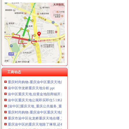
渝中区重庆天地
重庆渝中区的重庆天地除了琳琅,还有哪些地方可以接办宴？_搜
重庆市渝中区人民
请问渝中区重庆天地这附近有什么送外卖的啊急求_重庆吧_百度贴吧
渝中区重庆天地精装两房绝版户型限量团购热销,重庆天地二手房,
投诉渝中区重庆天地雍江艺庭小区物管_重庆市公开信箱
渝中：免费上网区域扩展到大坪和重庆天地——人民网·重庆视窗—
渝中区重庆天地雍江翠璟楼层低带车位出售欢迎实地看房,重庆渝中
工商动态
重庆时尚购物-重庆渝中区重庆天地店铺-重庆天地店铺简介及重庆天地
渝中区华龙桥重庆天地分析.ppt
渝中区重庆天地,佳黄金地段商铺开.抢,重庆渝中李子坝重庆天地商
渝中区重庆天地公寓即买即住5.1米高轻轨旁,重庆渝中化龙桥重庆
[渝中区]重庆天地_重庆公共服务_重庆108社区
重庆时尚购物-重庆渝中区重庆天地店铺-重庆天地店铺简介及重庆天地
重庆市渝中区化龙桥重庆天地在哪_重庆市渝中区化龙桥重庆天地怎么
重庆渝中区的重庆天地除了琳琅,还有哪些地方可以接办宴？_搜
重庆天地写字楼|重庆市辖区渝中区重庆天地写字楼|地理位置|交通状况|