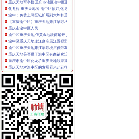
化龙桥-重庆天地旁-渝中区预订,化龙桥-重庆天地旁-渝中区价格_地址
渝中：免费上网区域扩展到大坪和重庆天地——人民网·重庆视窗—
【重庆渝中区】重庆天地雍江翠璟均价元/平米架报名中_重
重庆市渝中区人民
渝中区重庆天地,佳黄金地段商铺开.抢,重庆渝中李子坝重庆天地商
渝中区重庆天地雍江庭高层江景视野开阔住宅时尚小区,重庆渝中
渝中区重庆天地雍江翠璟楼层低带车位出售欢迎实地看房,重庆渝中
重庆天地是否属于渝中区有商铺卖没有价格多少–安居客房产问答
重庆市渝中区化龙桥重庆天地股票期货网上开户操作流程
重庆天地对渝中区的发展看来起到很大的作用……-重庆搜狐焦点
渝中区华龙桥重庆天地_中华文本库
【美宿美家酒店式公寓（重庆天地店）】地址：重庆市渝中区化龙桥
渝中免费上网区域扩展到大坪和重庆天地_网易新闻
【5图】渝中区、重庆天地江景房、采光好一湖一江景,重庆渝中李子
瑞安重庆天地商铺商铺出售,渝中区重庆天地企业天地临街住宅底商
【多图】渝中区重庆天地板式精装江景豪宅现房带人和街学指标,
渝中区重庆天地公寓,现房买一层送一层,品质大盘轻轨房,渝中化龙
重庆市渝中区物业协会参观重庆天地认可丰诚物业优质服务_新浪家居
重庆渝中重庆天地户型图-找我家-土巴兔装修网
投诉渝中区重庆天地雍江艺庭小区物管_重庆市公开信箱
[重庆渝中区]瑞安重庆天地室内设计[信息有效期：6天]-我要设计-室内