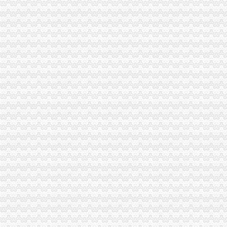
投诉渝中区重庆天地雍江艺庭小区物管_重庆市公开信箱
[重庆渝中区]瑞安重庆天地室内设计[信息有效期：6天]-我要设计-室内
渝中区重庆天地精装两房绝版户型限量团购热销,重庆天地二手房,
请问渝中区重庆天地这附近有什么送外卖的啊急求_重庆吧_百度贴吧
重庆海外旅业（旅行社）集团有限公司渝中区重庆天地门市部
重庆天地和-渝中区金石巷业主采访—在线播放—优酷网,高清在
重庆天地高层销售领跑楼市|重庆|渝中区_凤凰资讯
【图】邻解放碑洪崖洞重庆天地北欧简约大床房_渝中区短租公寓_途家
渝中区华龙桥重庆天地分析.ppt