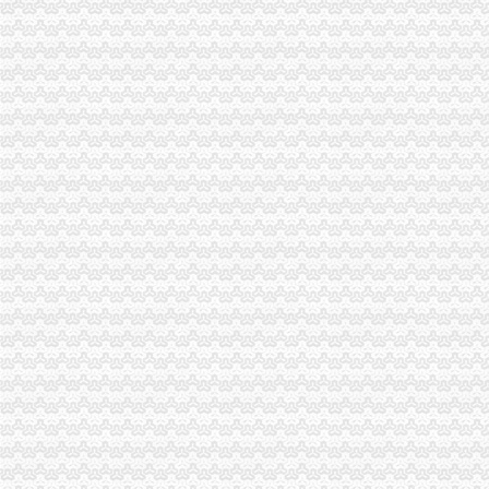
重庆渝中区的重庆天地除了琳琅,还有哪些地方可以接办宴？_搜
重庆天地写字楼|重庆市辖区渝中区重庆天地写字楼|地理位置|交通状况|
化龙桥-重庆天地旁-渝中区预订,化龙桥-重庆天地旁-渝中区价格_地址
渝中：免费上网区域扩展到大坪和重庆天地——人民网·重庆视窗—
【重庆渝中区】重庆天地雍江翠璟均价元/平米架报名中_重
重庆市渝中区人民
渝中区重庆天地,佳黄金地段商铺开.抢,重庆渝中李子坝重庆天地商
渝中区重庆天地雍江庭高层江景视野开阔住宅时尚小区,重庆渝中
渝中区重庆天地雍江翠璟楼层低带车位出售欢迎实地看房,重庆渝中
重庆天地是否属于渝中区有商铺卖没有价格多少–安居客房产问答
重庆市渝中区化龙桥重庆天地股票期货网上开户操作流程
重庆天地对渝中区的发展看来起到很大的作用……-重庆搜狐焦点
渝中区华龙桥重庆天地_中华文本库
【美宿美家酒店式公寓（重庆天地店）】地址：重庆市渝中区化龙桥
渝中免费上网区域扩展到大坪和重庆天地_网易新闻
【5图】渝中区、重庆天地江景房、采光好一湖一江景,重庆渝中李子
瑞安重庆天地商铺商铺出售,渝中区重庆天地企业天地临街住宅底商
【多图】渝中区重庆天地板式精装江景豪宅现房带人和街学指标,
渝中区重庆天地公寓,现房买一层送一层,品质大盘轻轨房,渝中化龙
重庆市渝中区物业协会参观重庆天地认可丰诚物业优质服务_新浪家居
重庆渝中重庆天地户型图-找我家-土巴兔装修网