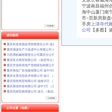
太原长春威海
重庆市优研房地产营销策划有限公司
宁波南昌福州
重庆饰知广告传媒有限公司 渝中50万 （工商注册）
海中山厦门南
重庆全景信息技术有限公司 渝江 （工商注册）
市>页新房新
重庆翡誉商贸有限公司 渝南50万 （工商注册）
手房
上清寺代
重庆展优科技有限公司 渝中3万 （工商注册）
公司
【多图】
重庆恺昶贸易有限公司 渝九 （食品许可证）
重庆同济汽车设计有限公司 渝江25万 （工商注册）
成功案例
重庆科发表面处理有限责任公司 渝北800万 （进出口权）
重庆德谋生产力促进中心有限公司 渝大10万 （工商注册）
川思博机械有限责任公司重庆分公司 渝江 （工商注册）
重庆臣夫商贸有限公司 （执照专让）
重庆市优研房地产营销策划有限公司
重庆饰知广告传媒有限公司 渝中50万 （工商注册）
重庆全景信息技术有限公司 渝江 （工商注册）
重庆翡誉商贸有限公司 渝南50万 （工商注册）
重庆展优科技有限公司 渝中3万 （工商注册）
重庆恺昶贸易有限公司 渝九 （食品许可证）
重庆同济汽车设计有限公司 渝江25万 （工商注册）
重庆科发表面处理有限责任公司 渝北800万 （进出口权）
重庆德谋生产力促进中心有限公司 渝大10万 （工商注册）
公司位置（地图）
川思博机械有限责任公司重庆分公司 渝江 （工商注册）