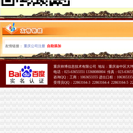
渝中区重庆天地精装两房绝版户型限量团购热销,重庆天地二手房,
请问渝中区重庆天地这附近有什么送外卖的啊急求_重庆吧_百度贴吧
重庆海外旅业（旅行社）集团有限公司渝中区重庆天地门市部
重庆天地和-渝中区金石巷业主采访—在线播放—优酷网,高清在
重庆天地高层销售领跑楼市|重庆|渝中区_凤凰资讯
【图】邻解放碑洪崖洞重庆天地北欧简约大床房_渝中区短租公寓_途家
渝中区华龙桥重庆天地分析.ppt
渝中区重庆天地
友情链接：
重庆公司注册
自助添加
重庆渝中区的重庆天地除了琳琅,还有哪些地方可以接办宴？_搜
重庆市渝中区人民
请问渝中区重庆天地这附近有什么送外卖的啊急求_重庆吧_百度贴吧
重庆帅博信息技术有限公司 地址：重庆渝中区大坪
渝中区重庆天地精装两房绝版户型限量团购热销,重庆天地二手房,
电话：023-63653351 13368080804 传真：023-6365
投诉渝中区重庆天地雍江艺庭小区物管_重庆市公开信箱
咨询QQ：工商：1063653355 进出口权：1063653355
渝中：免费上网区域扩展到大坪和重庆天地——人民网·重庆视窗—
受理员QQ：22863164-3 22863164-4 22863164-5 228
渝中区重庆天地雍江翠璟楼层低带车位出售欢迎实地看房,重庆渝中
51La
重庆时尚购物-重庆渝中区重庆天地店铺-重庆天地店铺简介及重庆天地
渝中区华龙桥重庆天地分析.ppt
渝中区重庆天地,佳黄金地段商铺开.抢,重庆渝中李子坝重庆天地商
渝中区重庆天地公寓即买即住5.1米高轻轨旁,重庆渝中化龙桥重庆
[渝中区]重庆天地_重庆公共服务_重庆108社区
重庆时尚购物-重庆渝中区重庆天地店铺-重庆天地店铺简介及重庆天地
重庆市渝中区化龙桥重庆天地在哪_重庆市渝中区化龙桥重庆天地怎么