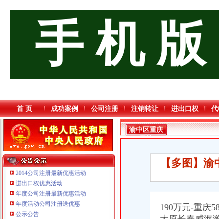
手 机 版
首 页
成功案例
公司注册
注销转让
进出口权
代
渝中区重庆
天地
【多图】渝
2014公司注册最新优惠活动
进出口权优惠活动
年度公司注册最新优惠活动
年度活动公司注册送优惠
190万元-重庆
公示公告
重庆臣夫商贸有限公司 （执照专让）