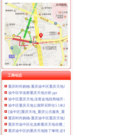
渝中区重庆天地
重庆渝中区的重庆天地除了琳琅,还有哪些地方可以接办宴？_搜
重庆市渝中区人民
请问渝中区重庆天地这附近有什么送外卖的啊急求_重庆吧_百度贴吧
渝中区重庆天地精装两房绝版户型限量团购热销,重庆天地二手房,
投诉渝中区重庆天地雍江艺庭小区物管_重庆市公开信箱
渝中：免费上网区域扩展到大坪和重庆天地——人民网·重庆视窗—
渝中区重庆天地雍江翠璟楼层低带车位出售欢迎实地看房,重庆渝中
工商动态
重庆时尚购物-重庆渝中区重庆天地店铺-重庆天地店铺简介及重庆天地
渝中区华龙桥重庆天地分析.ppt
渝中区重庆天地,佳黄金地段商铺开.抢,重庆渝中李子坝重庆天地商
渝中区重庆天地公寓即买即住5.1米高轻轨旁,重庆渝中化龙桥重庆
[渝中区]重庆天地_重庆公共服务_重庆108社区
重庆时尚购物-重庆渝中区重庆天地店铺-重庆天地店铺简介及重庆天地
重庆市渝中区化龙桥重庆天地在哪_重庆市渝中区化龙桥重庆天地怎么
重庆渝中区的重庆天地除了琳琅,还有哪些地方可以接办宴？_搜
重庆天地写字楼|重庆市辖区渝中区重庆天地写字楼|地理位置|交通状况|