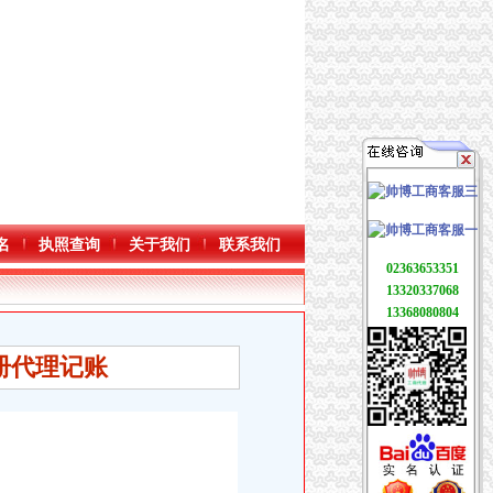
名
执照查询
关于我们
联系我们
02363653351
13320337068
13368080804
册代理记账