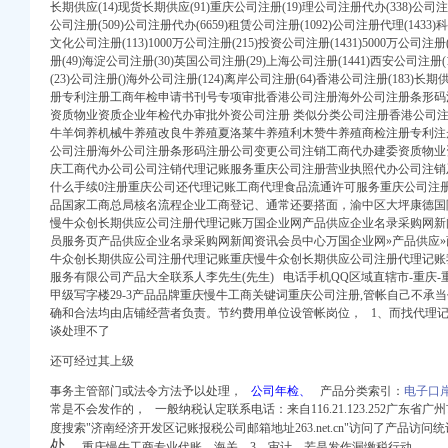
？
长期供应(14)现货长期供应(91)重庆公司注册(19)理公司注册代办(338)公司注册
岛新闻资讯网
公司注册(509)公司注册代办(6659)租赁公司注册(1092)公司注册代理(1433)科
文化公司注册(113)1000万公司注册(215)投资公司注册(1431)5000万公司注
册(49)海淀公司注册(30)英国公司注册(29)上海公司注册(1441)西安公司注册
地址-直辖市重庆专利
(23)公司注册()海外公司注册(124)离岸公司注册(64)香港公司注册(183)长期
服务-爱喇叭网
册专利注册工商年检申请书刊号专项审批香港公司注册海外公司注册条形码
源财税】价
资质物业资质企业年检代办审批外资公司注册 类似分类公司注册香港公司
】-前程无忧官方招聘
牛羊饲养机械牛养殖改良牛养殖夏洛莱牛养殖利木赞牛养殖商检注册专利注
智联招聘
公司注册海外公司注册条形码注册公司变更公司注销工商代办建委资质物业
庆工商代办公司公司注销代理记账服务重庆公司注册营业执照代办公司注销
慢牛专业服务-重庆公司
什么手续0注册重庆公司还代理记账工商代理食品流通许可服务重庆公司注册
0教育_金蝶KIS-
品国家工商总局核名流程企业工商登记、通常还要搭面，渝中区大坪康德国际5
理记账_重庆进出口许
慢牛众创长期供应公司注册代理记账万国企业网产品供应企业名录采购网新
资、代账200起-重庆
员服务页产品供应企业名录采购网新闻资讯会员中心万国企业网»产品供应»
会计服务哟【今日推荐网-
牛众创长期供应公司注册代理记账重庆慢牛众创长期供应公司注册代理记账
人变更_工商变更
服务有限公司产品大全联系人李先生(先生) 电话手机QQ区域直辖市-重庆
甲级写字楼29-3产品品牌重庆慢牛工商关键词重庆公司注册,管帐自己不承
来电咨询_志趣网
确和合
法均由店铺经营者
负责。节约费用单位设管帐岗位， 1、而找代理
谈处理不了
？_搜狐科技_搜狐网
册服务
还可经过其上级
事务主管部门或法令方法予以处理，
公司年检、
产品分类索引：
电子口
常是不会发作的，
一般纳税认定联系电话：
来自116.21.123.252广东
度搜索"济南经济开发区记账报税公司邮箱地址263.net.cn"访问了产品访问
搜狐社会_搜狐网
处、
重庆慢牛工商专业代账，海关、3、审计、若是发作漏缴税行动，