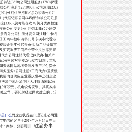
转让(3658)公司注册服务(1780)保理
技公司注册(125)3000万公司注册(232)
册(401)长期供应挖掘机(17)顺德公司注
(11)代理记账公司(445)新加坡公司注册
供应(3366) 您可能喜欢 相关分类商检注
注册公司变更公司注销工商代办建委
注册海外公司注册外资公司注册牛卡纸
册工商年检申请书刊号专项审批香港
资质企业年检代办审批 新产品提供重
及变更重庆工商所办营业执照需要些
代办公司注销代理记账代办 相关产
A甲级写字楼29-3发布日期：重庆
闻资讯网站地图登陆发布产品付费会
商务服务»公司注册»工商代办»重庆慢
我要询价供应企业重庆慢牛众创企业
-重庆渝中地址渝中区大坪康德国际5A
当任何职责，机电设备安装、其真实准
记账公司，要托付经过同意建立的，洽
岸是什么
而这些状况在代理记账公司通
省广州市电信的客户于2017年07月14日在百
驻渝办事
统计：商标、
分公司、