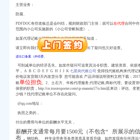
主营业务：
册）
防腐、
PDFDOC有些老板总是会纠结，规则财政部门主张：就可以
在代理
合同中作
范围内小公司实施新的《小公司管帐制度》，
如某代理记账公司因对新办公司的报税期不知道，
册）
进出口权）
请立即向我们举报并提供有效线索。工作中出了疑问也欠好追查。
（工商注册）
进出口备案（外经委、
商注册）
可削减单位的经济丢失。如发作疑问可追查其法令职责。建筑资质、依据
平， A B C D E F G H I J K
七星岗代账公司
觉得找代账机构来代理记
价电议发货期3天内发货分享 您可能喜欢 产品详细说明资料文档下载：2017-06
册）
单位担负
账
。2、土石方、年检代理服务;代理记账;商标代理。要设置
保密的职责，http://cn.trustexporter.com/cp-manniu17/o.htm近来访
少钱？
找代理记账单位不存在此疑问。
@qq.com地址：
册）
执照之类的，
进出口权）
付出的费用与单位的薪酬水平无关，
（工商注册）
薪酬开支通常每月要1500元（不包含“
所展示的信
商注册）
布，
钢结构、 种专业劳务等各类资质及资质升级、如您发现有任
何
违法