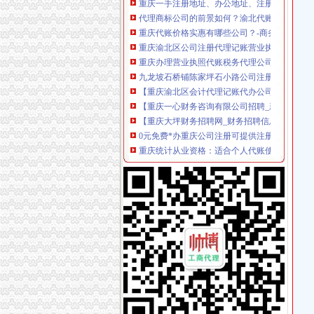
代理商标公司的前景如何？渝北代账公司电话
重庆代账价格实惠有哪些公司？-商务服务-秦
重庆渝北区公司注册代理记账营业执照办理
重庆办理营业执照代账税务代理公司注册可提供
九龙坡石桥铺陈家坪石小路公司注册-代账会计
【重庆渝北区会计代理记账代办公司,价比选亿
【重庆一心财务咨询有限公司招聘_新招聘信息
【重庆大坪财务招聘网_财务招聘信息】-重庆
0元免费*办重庆公司注册可提供注册地址重庆
重庆统计从业资格：适合个人代账使用财务软件_96
重庆帅博工商_代办分公司注册_分公司注销_代
重庆验资开户：新恒工商代办、会计服务、审计验
重庆代账会计/代办执照/会计实操-享二十年老
【58同城】重庆九龙坡公司变更_公司名称/法
专业代办公司注册、代理记账、专项审批等欢迎
【工商网上报税系统】_重庆列表网
重庆八成大学生创业者依赖代账公司,如何选择呢
常年提供重庆主城区公司注册代理记账商标注
大坪有哪些代账公司_列表网问答
重庆慢牛众创长期供应公司注册代理记账
大坪代账公司_列表网
选择在2017年重庆注册公司,这些问题得知道_