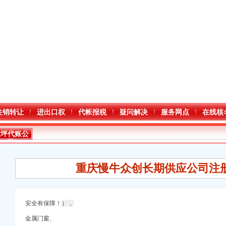
注销转让
进出口权
代帐报税
疑问解决
服务网点
在线核
大坪代账公
司
重庆慢牛众创长期供应公司注
安全有保障！
），
金属门窗、