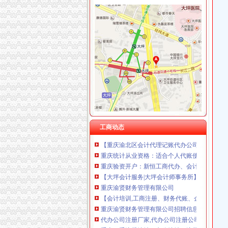
大坪代账公司
【重庆大坪会计文员招聘网_会计文员招聘信息
【大坪会计服务|大坪会计师事务所】-今题大坪
0元免费*办重庆公司注册可提供注册地址重庆
代理商标公司的前景如何？渝北代账公司电话
【工商网上报税系统】_重庆列表网
常年提供重庆主城区公司注册代理记账商标注
【会计培训,工商注册、财务代账、企业变更、
工商动态
【重庆渝北区会计代理记账代办公司,价比选亿
重庆统计从业资格：适合个人代账使用财务软件_96
重庆验资开户：新恒工商代办、会计服务、审计验
【大坪会计服务|大坪会计师事务所】-今题大坪
重庆渝贤财务管理有限公司
【会计培训,工商注册、财务代账、企业变更、
重庆渝贤财务管理有限公司招聘信息_电话_地址
代办公司注册厂家,代办公司注册公司_顺企网
重庆一手注册地址、办公地址、注册公司、代理