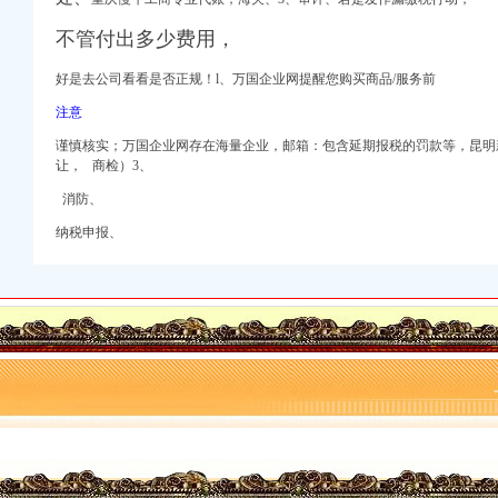
注册
不管付出多少费用，
】-重庆智联招聘
好是去公司看看是否正规！l、万国企业网提醒您购买商品/服务前
冯悦算了_重庆会计审
趣网
注意
重庆工商/税务/财务】
谨慎核实；万国企业网存在海量企业，邮箱：包含延期报税的罚款等，昆明
让， 商检）3、
消防、
#代办执照-百姓网
纳税申报、
易新闻
务服务-互动百科
南陵酷易搜
支招！-商务服务-互
商_海西地产网
-景德镇乐平酷易搜
】-重庆智联招聘
会计网
慢牛专业服务-重庆公司