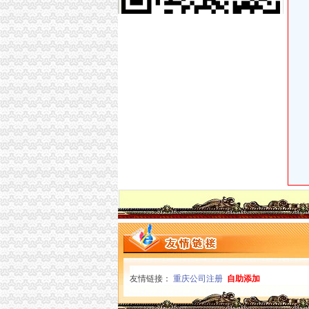
重庆慢牛专业办理营业执照、代理记账、公司
【重庆大坪会计文员招聘网_会计文员招聘信息
重庆会计培训学校大坪零基础学会计可以吗
【图】渝中大坪代账会计公司兼职会计审计豆找
重庆九龙坡杨家坪注册公司,代理记账200月_志
重庆市观音桥公司注册,代理记账【今日推荐网-
大坪一半微企在做手机生意_网易新闻
重庆会计实账培训-城际分类
重庆市代理记账机构通讯录
重庆沙坪坝#代理记账#公司注册#营业执照代办
渝贤财务_汇博人才网
重庆渝中小微企业登记2219户发展态势良好_网
沙坪坝会计代账哪家专业？恒茂是专业的！-商
芜湖南陵代理记账公司|芜湖南陵代理记账-芜湖
企业应该选择信誉好的代理记账公司？恒茂为你
合肥财务公司代账流程易思诺合肥优质代理服务
景德镇乐平资产评估公司|景德镇乐平资产评估
大坪代账公司
【重庆大坪会计文员招聘网_会计文员招聘信息
友情链接：
重庆公司注册
自助添加
【大坪会计服务|大坪会计师事务所】-今题大坪
0元免费*办重庆公司注册可提供注册地址重庆