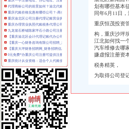
代理商标公司的前景如何？渝北代账公司电话？
划有哪些基本
重庆代账价格实惠有哪些公司？-商务服务-秦岛新闻资讯网
同年6月11日
重庆渝北区公司注册代理记账营业执照办理
重庆办理营业执照代账税务代理公司注册可提供地址-直辖市重庆专利
重庆恒茂投资
九龙坡石桥铺陈家坪石小路公司注册-代账会计服务-爱喇叭网
【重庆渝北区会计代理记账代办公司,价比选亿源财税】价
构，重庆沙坪
【重庆一心财务咨询有限公司招聘_新招聘信息】-前程无忧官方招聘
江北如何找一
【重庆大坪财务招聘网_财务招聘信息】-重庆智联招聘
汽车维修去哪
0元免费*办重庆公司注册可提供注册地址重庆慢牛专业服务-重庆公司
嫌虚报注册资
重庆统计从业资格：适合个人代账使用财务软件_960教育_金蝶KIS-
重庆帅博工商_代办分公司注册_分公司注销_代理记账_重庆进出口许
税务精英，
重庆验资开户：新恒工商代办、会计服务、审计验资、代账200起-重庆
重庆代账会计/代办执照/会计实操-享二十年老会计服务哟【今日推荐网-
为取得公司登记
【58同城】重庆九龙坡公司变更_公司名称/法人变更_工商变更
专业代办公司注册、代理记账、专项审批等欢迎来电咨询_志趣网
【工商网上报税系统】_重庆列表网
重庆八成大学生创业者依赖代账公司,如何选择呢？_搜狐科技_搜狐网
常年提供重庆主城区公司注册代理记账商标注册服务
大坪有哪些代账公司_列表网问答
重庆慢牛众创长期供应公司注册代理记账
大坪代账公司_列表网
选择在2017年重庆注册公司,这些问题得知道_搜狐社会_搜狐网