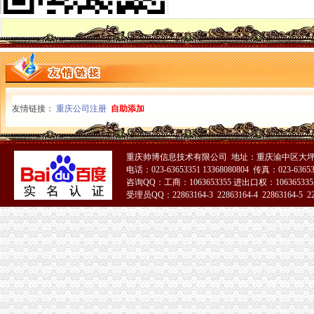
重庆慢牛专业办理营业执照、代理记账、公司注册
【重庆大坪会计文员招聘网_会计文员招聘信息】-重庆智联招聘
重庆会计培训学校大坪零基础学会计可以吗
【图】渝中大坪代账会计公司兼职会计审计豆找冯悦算了_重庆会计审
重庆九龙坡杨家坪注册公司,代理记账200月_志趣网
重庆市观音桥公司注册,代理记账【今日推荐网-重庆工商/税务/财务】
大坪一半微企在做手机生意_网易新闻
友情链接：
重庆公司注册
自助添加
重庆会计实账培训-城际分类
重庆市代理记账机构通讯录
重庆沙坪坝#代理记账#公司注册#营业执照代办#代办执照-百姓网
重庆帅博信息技术有限公司 地址：重庆渝中区大坪
渝贤财务_汇博人才网
电话：023-63653351 13368080804 传真：023-6365
重庆渝中小微企业登记2219户发展态势良好_网易新闻
咨询QQ：工商：1063653355 进出口权：1063653355
沙坪坝会计代账哪家专业？恒茂是专业的！-商务服务-互动百科
受理员QQ：22863164-3 22863164-4 22863164-5 228
芜湖南陵代理记账公司|芜湖南陵代理记账-芜湖南陵酷易搜
51La
企业应该选择信誉好的代理记账公司？恒茂为你支招！-商务服务-互
合肥财务公司代账流程易思诺合肥优质代理服务商_海西地产网
景德镇乐平资产评估公司|景德镇乐平资产评估-景德镇乐平酷易搜
大坪代账公司
【工商网上报税系统】_重庆列表网
【重庆渝北区会计代理记账代办公司,价比选亿源财税】价
大坪一半微企在做手机生意_网易新闻