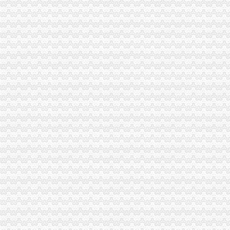
重庆办理营业执照代账税务代理公司注册可提供地址-直辖市重庆专利
重庆帅博工商_代办分公司注册_分公司注销_代理记账_重庆进出口许
渝贤财务_汇博人才网
景德镇乐平资产评估公司|景德镇乐平资产评估-景德镇乐平酷易搜
【重庆一心财务咨询有限公司招聘_新招聘信息】-前程无忧官方招聘
专业代办公司注册、代理记账、专项审批等欢迎来电咨询_志趣网
大坪有哪些代账公司_列表网问答
【大坪会计服务|大坪会计师事务所】-今题大坪会计网
重庆渝贤财务管理有限公司
【会计培训,工商注册、财务代账、企业变更、纳税申报】-渝中大坪
重庆渝贤财务管理有限公司招聘信息_电话_地址-智联招聘
代办公司注册厂家,代办公司注册公司_顺企网
重庆一手注册地址、办公地址、注册公司、代理记账-爱喇叭网
代理商标公司的前景如何？渝北代账公司电话？
重庆代账价格实惠有哪些公司？-商务服务-秦岛新闻资讯网
重庆渝北区公司注册代理记账营业执照办理
重庆办理营业执照代账税务代理公司注册可提供地址-直辖市重庆专利
九龙坡石桥铺陈家坪石小路公司注册-代账会计服务-爱喇叭网
【重庆渝北区会计代理记账代办公司,价比选亿源财税】价
【重庆一心财务咨询有限公司招聘_新招聘信息】-前程无忧官方招聘
【重庆大坪财务招聘网_财务招聘信息】-重庆智联招聘