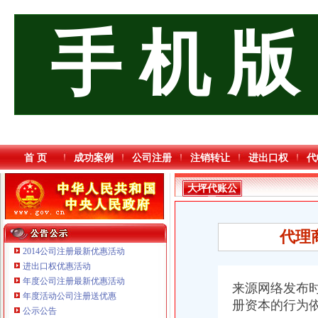
手 机 版
首 页
成功案例
公司注册
注销转让
进出口权
代
大坪代账公
司
代理
2014公司注册最新优惠活动
进出口权优惠活动
年度公司注册最新优惠活动
来源网络发布
年度活动公司注册送优惠
册资本的行为
重庆臣夫商贸有限公司 （执照专让）
公示公告