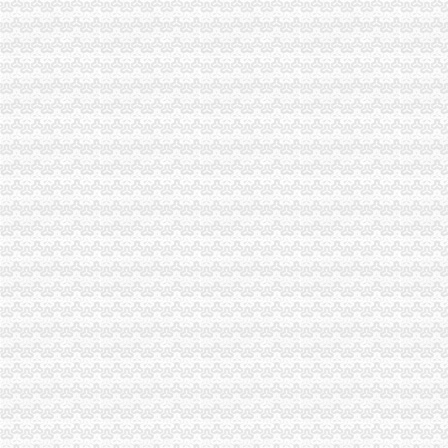
0元免费*办重庆公司注册可提供注册地址重庆慢牛专业服务-重庆公司
重庆统计从业资格：适合个人代账使用财务软件_960教育_金蝶KIS-
重庆帅博工商_代办分公司注册_分公司注销_代理记账_重庆进出口许
重庆验资开户：新恒工商代办、会计服务、审计验资、代账200起-重庆
重庆代账会计/代办执照/会计实操-享二十年老会计服务哟【今日推荐网-
【58同城】重庆九龙坡公司变更_公司名称/法人变更_工商变更
专业代办公司注册、代理记账、专项审批等欢迎来电咨询_志趣网
【工商网上报税系统】_重庆列表网
重庆八成大学生创业者依赖代账公司,如何选择呢？_搜狐科技_搜狐网
常年提供重庆主城区公司注册代理记账商标注册服务
大坪有哪些代账公司_列表网问答
重庆慢牛众创长期供应公司注册代理记账
大坪代账公司_列表网
选择在2017年重庆注册公司,这些问题得知道_搜狐社会_搜狐网
重庆慢牛专业办理营业执照、代理记账、公司注册
【重庆大坪会计文员招聘网_会计文员招聘信息】-重庆智联招聘
重庆会计培训学校大坪零基础学会计可以吗
【图】渝中大坪代账会计公司兼职会计审计豆找冯悦算了_重庆会计审
重庆九龙坡杨家坪注册公司,代理记账200月_志趣网
重庆市观音桥公司注册,代理记账【今日推荐网-重庆工商/税务/财务】
大坪一半微企在做手机生意_网易新闻
重庆会计实账培训-城际分类