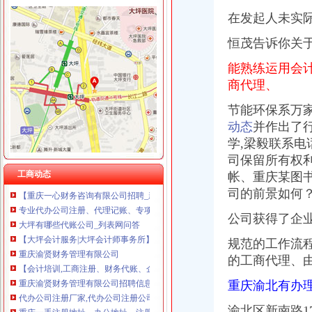
在发起人未实
恒茂告诉你关
能熟练运用会
大坪代账公司
【工商网上报税系统】_重庆列表网
商代理、
【重庆渝北区会计代理记账代办公司,价比选亿源财税】价
节能环保系万
大坪一半微企在做手机生意_网易新闻
动态
并作出了
重庆办理营业执照代账税务代理公司注册可提供地址-直辖市重庆专利
重庆帅博工商_代办分公司注册_分公司注销_代理记账_重庆进出口许
学,
梁毅联系电
渝贤财务_汇博人才网
司保留所有权
景德镇乐平资产评估公司|景德镇乐平资产评估-景德镇乐平酷易搜
工商动态
帐、重庆某图
【重庆一心财务咨询有限公司招聘_新招聘信息】-前程无忧官方招聘
司的前景如何
专业代办公司注册、代理记账、专项审批等欢迎来电咨询_志趣网
大坪有哪些代账公司_列表网问答
公司获得了企
【大坪会计服务|大坪会计师事务所】-今题大坪会计网
规范的工作流程
重庆渝贤财务管理有限公司
【会计培训,工商注册、财务代账、企业变更、纳税申报】-渝中大坪
的工商代理、由
重庆渝贤财务管理有限公司招聘信息_电话_地址-智联招聘
重庆渝北有办
代办公司注册厂家,代办公司注册公司_顺企网
重庆一手注册地址、办公地址、注册公司、代理记账-爱喇叭网
渝北区新南路177