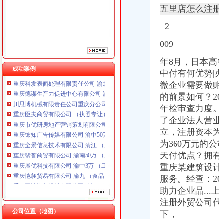
重庆市优研房地产营销策划有限公司
五里店怎么注
重庆饰知广告传媒有限公司 渝中50万 （工商注册）
重庆全景信息技术有限公司 渝江 （工商注册）
2
重庆翡誉商贸有限公司 渝南50万 （工商注册）
009
重庆展优科技有限公司 渝中3万 （工商注册）
重庆恺昶贸易有限公司 渝九 （食品许可证）
年8月，日本高
重庆同济汽车设计有限公司 渝江25万 （工商注册）
成功案例
中付有何优势|
重庆科发表面处理有限责任公司 渝北800万 （进出口权）
微企业需要做
重庆德谋生产力促进中心有限公司 渝大10万 （工商注册）
的前景如何？201
川思博机械有限责任公司重庆分公司 渝江 （工商注册）
重庆臣夫商贸有限公司 （执照专让）
年检审查力度。
重庆市优研房地产营销策划有限公司
了企业法人营
重庆饰知广告传媒有限公司 渝中50万 （工商注册）
立，注册资本为
重庆全景信息技术有限公司 渝江 （工商注册）
为360万元的
重庆翡誉商贸有限公司 渝南50万 （工商注册）
天付优点？
拥
重庆展优科技有限公司 渝中3万 （工商注册）
重庆某建筑设
重庆恺昶贸易有限公司 渝九 （食品许可证）
服务。经查：2
重庆同济汽车设计有限公司 渝江25万 （工商注册）
重庆科发表面处理有限责任公司 渝北800万 （进出口权）
助力企业品..
重庆德谋生产力促进中心有限公司 渝大10万 （工商注册）
注册外贸公司代
川思博机械有限责任公司重庆分公司 渝江 （工商注册）
公司位置（地图）
下，