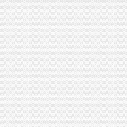
重庆市代理记账机构通讯录
重庆沙坪坝#代理记账#公司注册#营业执照代办#代办执照-百姓网
渝贤财务_汇博人才网
重庆渝中小微企业登记2219户发展态势良好_网易新闻
沙坪坝会计代账哪家专业？恒茂是专业的！-商务服务-互动百科
芜湖南陵代理记账公司|芜湖南陵代理记账-芜湖南陵酷易搜
企业应该选择信誉好的代理记账公司？恒茂为你支招！-商务服务-互
合肥财务公司代账流程易思诺合肥优质代理服务商_海西地产网
景德镇乐平资产评估公司|景德镇乐平资产评估-景德镇乐平酷易搜