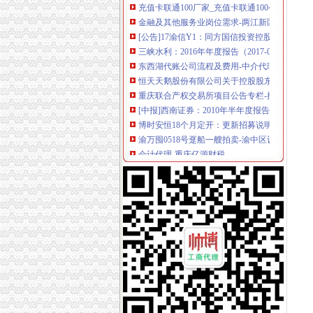
金融及其他服务业岗位需求-两江新区官网
[公告]17渝信Y1：同方国信投资控股有限公司公
三峡水利：2016年年度报告（2017-03-25）_
东西湖代账公司流程及费用-中介代理-番禺社区
恒天天鹅股份有限公司关于控股股东拟协议转
重庆联合产权交易所项目公告专栏-搜狐滚动
[中报]西南证券：2010年半年度报告-[中财网]
博时安恒18个月定开：更新招募说明书（2017
渝万囤0518号趸船一艘拍卖-渝中区设备物资拍
会计代理-重庆亿源财税
[年报]重庆路桥：2011年年度报告-[中财网]
关于横竖-重庆横竖房地产顾问有限公司
江岸区会计代账公司【2016企业税务详细流程请
资质代办设计施工一体化资质-78挂靠网
恒天天鹅股份有限公司关于控股股东拟协议转
重庆到荣成物流托运公司-货运部-濮网
鹏华丰尚券：更新招募说明书摘要（2017年11
瑶海区铜陵新村附近注册公司费用流程代账优惠
桐君阁：关于召开公司2013年年度股东大会的
代理记账、税务咨询、清理账-重庆渝中大坪公司
重庆路桥（）公开发行2014年公司券（第二期