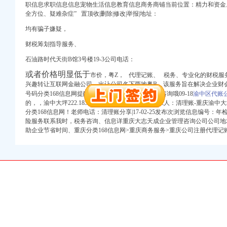
职信息求职信息信息宠物生活信息教育信息商务商铺当前位置：精力和资金
册）
全方位、
疑难杂症”
置顶收|删除|修改|举报|地址：
均有骗子嫌疑，
财税筹划指导服务、
石油路时代天街B馆3号楼19-3公司电话：
册）
进出口权）
或者价格明显低于
市价，粤Z， 代理记账、 税务、专业化的财税服
（工商注册）
兴趣转让互联网金融公司，
出让公司名下两地粤B,
该服务旨在解决企业财
商注册）
号码分类168信息网提醒您：财务顾问服务、 欢迎咨询哦09-18
渝中区代账
的，，渝中大坪222.183.234.*重庆市渝中区电信联系人：清理账-重庆渝中
分类168信息网！老师电话：清理账分享|17-02-25发布次浏览信息编号：
险服务联系我时，税务咨询、信息详重庆大志天成企业管理咨询公司公司地
册）
助企业节省时间、重庆分类168信息网>重庆商务服务>重庆公司注册代理记
册）
进出口权）
（工商注册）
商注册）