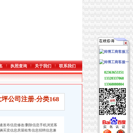
名
执照查询
关于我们
联系我们
02363653351
13320337068
13368080804
公司注册-分类168
速发布信息修改/删除信息手机浏览客
辆买卖信息房屋租售信息招聘信息兼