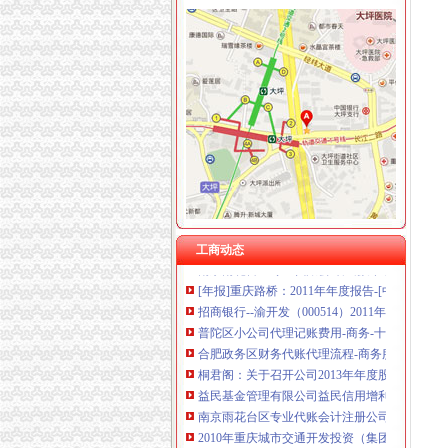
渝中区代账公司流程
江岸区会计代账公司【2016企业税务详细流程请
江夏区工商代办.注册公司执照代理.知名代账公
专利申请名录_2017专利申请企业黄页大全_商
2010年重庆城市交通开发投资（集团）有限公
充值卡联通100厂家_充值卡联通100公司-阿里
桐君阁：关于召开公司2013年年度股东大会的
开发区高新企业代账流程-金泉网
南京雨花台区专业代账会计注册公司流程_【会
工商动态
[年报]重庆路桥：2011年年度报告-[中财网]
招商银行--渝开发（000514）2011年年度报告
普陀区小公司代理记账费用-商务-十堰网
合肥政务区财务代账代理流程-商务服务-互动百
桐君阁：关于召开公司2013年年度股东大会的通知（2
益民基金管理有限公司益民信用增利纯一年定
南京雨花台区专业代账会计注册公司流程_【会
2010年重庆城市交通开发投资（集团）有限公
充值卡联通100厂家_充值卡联通100公司-阿里