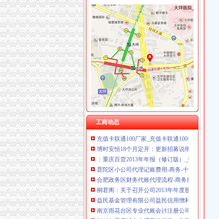
渝中区代账公司流程
东西湖代账公司流程及费用-中介代理-番禺社区
包河区要素大市场附近注册公司流程及费用代账
回兴会计代账公司哪家好-商务服务-江日报
普陀区小公司代理记账费用-商务-十堰网
专利申请名录_2017专利申请企业黄页大全_商
开发区高新企业代账流程-金泉网
恒天天鹅股份有限公司关于控股股东拟协议转
工商动态
充值卡联通100厂家_充值卡联通100公司-阿里
博时安恒18个月定开：更新招募说明书（2017
：重庆百货2013年年报（修订版）_交易所公告
普陀区小公司代理记账费用-商务-十堰网
合肥政务区财务代账代理流程-商务服务-互动百
桐君阁：关于召开公司2013年年度股东大会的通知（2
益民基金管理有限公司益民信用增利纯一年定
南京雨花台区专业代账会计注册公司流程_【会
2010年重庆城市交通开发投资（集团）有限公