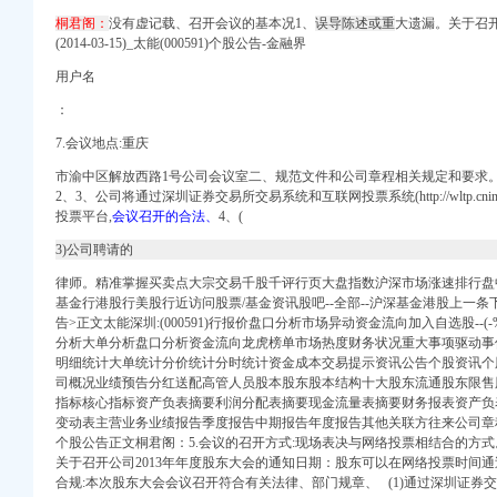
桐君阁：
没
有虚记载、召开会议的基本况1、
误导陈述或重
大遗漏。关于召开
(2014-03-15)_太能(000591)个股公告-金融界
用户名
：
网
7.会议地点:重庆
报税找姚-合肥58同城
市渝中区解放西路1号公司会议室 二、规范文件和公司章程相关规定和要求。股
2、3、公司将通过深圳证券交易所交易系统和互联网投票系统(http://wltp.cni
投票平台,
会议召开的合法、
4、(
务联盟网
3)公司聘请的
让公司部分股份公开征
律师。精准掌握买卖点大宗交易千股千评行页大盘指数沪深市场涨速排行盘
巴巴公司黄页
基金行港股行美股行近访问股票/基金资讯股吧--全部--沪深基金港股上一条
年第2号）
告>正文太能深圳:(000591)行报价盘口分析市场异动资金流向加入自选股--
_市场_中金在线
分析大单分析盘口分析资金流向龙虎榜单市场热度财务状况重大事项驱动事
明细统计大单统计分价统计分时统计资金成本交易提示资讯公告个股资讯个
科
司概况业绩预告分红送配高管人员股本股东股本结构十大股东流通股东限售
指标核心指标资产负表摘要利润分配表摘要现金流量表摘要财务报表资产负
014-03-15）_太
变动表主营业务业绩报告季度报告中期报告年度报告其他关联方往来公司章
期开放券型证券投
个股公告正文桐君阁：5.会议的召开方式:现场表决与网络投票相结合的方
计服务】
关于召开公司2013年年度股东大会的通知日期：股东可以在网络投票时间
司公司券募集说明书_
合规:本次股东大会会议召开符合有关法律、部门规章、 (1)通过深圳证券