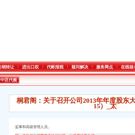
注销转让
进出口权
代帐报税
疑问解决
服务网点
在线核
渝中区代账
公司流程
桐君阁：关于召开公司2013年年度股东大会的
15）_太
监事和高级管理人员。