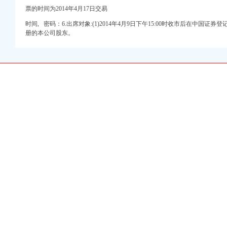
巴巴公司黄页
票的时间为2014年4月17日交易
开发行2017年可续期公
时间, 密码：6.出席对象:(1)2014年4月9日下午15:00时收市后在中国
三峡水利（）个
册的本公司股东。
网
让公司部分股份公开征
年第2号）
卖公告-众拍网
指点】-商务服务-信
让公司部分股份公开征
月）_基金频道_证券
找王晓猛-合肥58同城
通知_证券之星
注册-分类168信息网
）募集说明书_