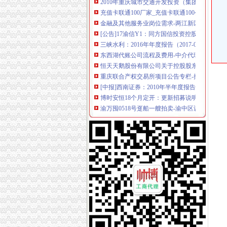
充值卡联通100厂家_充值卡联通100公司-阿里
金融及其他服务业岗位需求-两江新区官网
[公告]17渝信Y1：同方国信投资控股有限公司公
三峡水利：2016年年度报告（2017-03-25）_
东西湖代账公司流程及费用-中介代理-番禺社区
恒天天鹅股份有限公司关于控股股东拟协议转
重庆联合产权交易所项目公告专栏-搜狐滚动
[中报]西南证券：2010年半年度报告-[中财网]
博时安恒18个月定开：更新招募说明书（2017
渝万囤0518号趸船一艘拍卖-渝中区设备物资拍
会计代理-重庆亿源财税
[年报]重庆路桥：2011年年度报告-[中财网]
关于横竖-重庆横竖房地产顾问有限公司
江岸区会计代账公司【2016企业税务详细流程请
资质代办设计施工一体化资质-78挂靠网
恒天天鹅股份有限公司关于控股股东拟协议转
重庆到荣成物流托运公司-货运部-濮网
鹏华丰尚券：更新招募说明书摘要（2017年11
瑶海区铜陵新村附近注册公司费用流程代账优惠
桐君阁：关于召开公司2013年年度股东大会的
代理记账、税务咨询、清理账-重庆渝中大坪公司
重庆路桥（）公开发行2014年公司券（第二期