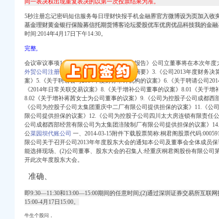
同一表决权出现重复表决的以第一次投票结果为准。
册）
5秒注册忘记密码短信服务每日理财快报手机金融
界官方微博设为页加入收
基金理财黄金银行保险募信托期货博客论坛爱股优车优房优品科技我的金融
时间:2014年4月17日下午14:30。
完整,
会议审议事项1.《公司2013年度董事会工作报告》公司立董事将在本次年度
册）
外贸公司注册
2.《公司2013年度报告和报告摘要》3.《公司2013年度财务决
进出口权）
案》5.《关于聘请公司2014年度财务审计机构的议案》6.《关于聘请公司20
（工商注册）
《2014年日常关联交易议案》8.《关于增补公司董事的议案》8.01《关于
商注册）
8.02《关于增补蒋茜女士为公司董事的议案》9.《公司为控股子公司成都西
《公司为控股子公司太集团重庆中二厂有限公司提供担保的议案》11.《公
限公司提供担保的议案》12.《公司为控股子公司四川太大房连锁有限责任公
公司成都西部经营有限公司为太集团涪陵制厂有限公司提供担保的议案》14
册）
公
菜园坝代账公司
一、2014-03-15附件下载股票简称:桐君阁股票代码:0005
限公司关于召开公司2013年年度股东大会的通知本公司及董事会全体成员
能选择现场、(2)公司董事、股东大会的召集人:经重庆桐君阁股份有限公
开此次年度股东大会。
准确、
册）
进出口权）
即9:30—11:30和13:00—15:00期间的任意时间;(2)通过深圳证券交易所互
（工商注册）
15:00-4月17日15:00。
商注册）
牛生个股问，