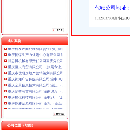
重庆市优研房地产营销策划有限公司
代账公司地址
重庆饰知广告传媒有限公司 渝中50万 （工商注册）
重庆全景信息技术有限公司 渝江 （工商注册）
13320337068蔡小姐Q
重庆翡誉商贸有限公司 渝南50万 （工商注册）
重庆展优科技有限公司 渝中3万 （工商注册）
重庆恺昶贸易有限公司 渝九 （食品许可证）
重庆同济汽车设计有限公司 渝江25万 （工商注册）
成功案例
重庆科发表面处理有限责任公司 渝北800万 （进出口权）
重庆德谋生产力促进中心有限公司 渝大10万 （工商注册）
川思博机械有限责任公司重庆分公司 渝江 （工商注册）
重庆臣夫商贸有限公司 （执照专让）
重庆市优研房地产营销策划有限公司
重庆饰知广告传媒有限公司 渝中50万 （工商注册）
重庆全景信息技术有限公司 渝江 （工商注册）
重庆翡誉商贸有限公司 渝南50万 （工商注册）
重庆展优科技有限公司 渝中3万 （工商注册）
重庆恺昶贸易有限公司 渝九 （食品许可证）
重庆同济汽车设计有限公司 渝江25万 （工商注册）
重庆科发表面处理有限责任公司 渝北800万 （进出口权）
重庆德谋生产力促进中心有限公司 渝大10万 （工商注册）
川思博机械有限责任公司重庆分公司 渝江 （工商注册）
公司位置（地图）