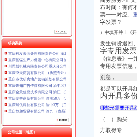
商务服务>正
重庆市优研房地产营销策划有限公司
布时间：有何
重庆饰知广告传媒有限公司 渝中50万 （工商注册）
票一一对应。
重庆全景信息技术有限公司 渝江 （工商注册）
字发票？
重庆翡誉商贸有限公司 渝南50万 （工商注册）
重庆展优科技有限公司 渝中3万 （工商注册）
）中填开并上《开
重庆恺昶贸易有限公司 渝九 （食品许可证）
重庆同济汽车设计有限公司 渝江25万 （工商注册）
发生销货退回
成功案例
重庆科发表面处理有限责任公司 渝北800万 （进出口权）
字专用发票
重庆德谋生产力促进中心有限公司 渝大10万 （工商注册）
《信息表》一
川思博机械有限责任公司重庆分公司 渝江 （工商注册）
专用发票信息
重庆臣夫商贸有限公司 （执照专让）
重庆市优研房地产营销策划有限公司
别急，
重庆饰知广告传媒有限公司 渝中50万 （工商注册）
重庆全景信息技术有限公司 渝江 （工商注册）
都是可以开具
重庆翡誉商贸有限公司 渝南50万 （工商注册）
内开具多
重庆展优科技有限公司 渝中3万 （工商注册）
重庆恺昶贸易有限公司 渝九 （食品许可证）
哪些形需要开具
重庆同济汽车设计有限公司 渝江25万 （工商注册）
重庆科发表面处理有限责任公司 渝北800万 （进出口权）
（一）购买
重庆德谋生产力促进中心有限公司 渝大10万 （工商注册）
方取得专
川思博机械有限责任公司重庆分公司 渝江 （工商注册）
公司位置（地图）