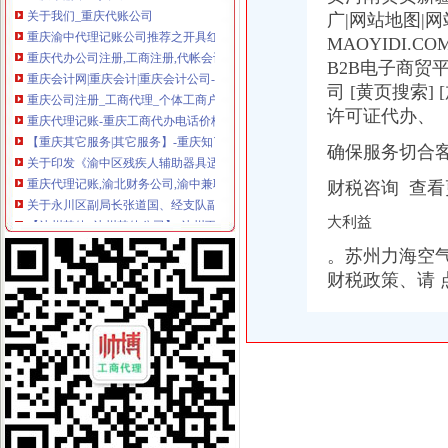
重庆渝中代理记账公司推荐之开具红字发票疑问-商务服务-六安新闻网
广|网站地图|网站
重庆代办公司注册,工商注册,代帐会计,代理记账,代办营_重庆代账公司
MAOYIDI.CO
重庆会计网|重庆会计|重庆会计公司-重庆酷易搜
B2B电子商贸
重庆公司注册_工商代理_个体工商户_分公司_进出口权申请_营业执照
司 [黄页搜索] 
重庆代理记账-重庆工商代办电话价格-重庆营业执照代办-重庆注册公司-
许可证代办、
【重庆其它服务|其它服务】-重庆知了信息网
关于印发《渝中区残疾人辅助器具适配实施办法》的通知
确保服务切合
重庆代理记账,渝北财务公司,渝中兼职会计
关于永川区副局长张道国、经支队副队长吕正彬等人对永福公
财税咨询 查
【达州其他_达州其他公司】-达州百姓网
大利益
重庆市渝中区新华路45、47号（圣名国际时装城）第1层1063#非住宅
充移动话费100厂家_充移动话费100公司-阿里巴巴公司黄页
。苏州力海空
徐工重庆工程机械公司与重庆旭源工程设备有限公司、赵何异、汤庆珉
财税政策、请 
50元话费厂家_50元话费厂家/公司-阿里巴巴公司黄页
什么是代理记账恒茂告诉你？_重庆恒茂投资管理有限公司_金泉网
【重庆公司注册/年检】-88重庆分类信息
关于印发《渝中区残疾人康复训练补助实施办法》（试行）的通知
可上门签约_重庆公司注册_代办公司_代理工商注册登记_分公司_个体
重庆星都大厦15处房产拍卖-渝中区办公商务楼拍卖公告-众拍网
重庆工商代办_重庆代理记账_重庆公司注册-重庆橙柚青工商咨询有限
重庆公司注册_工商代理_个体工商户_分公司_进出口权申请_营业执照