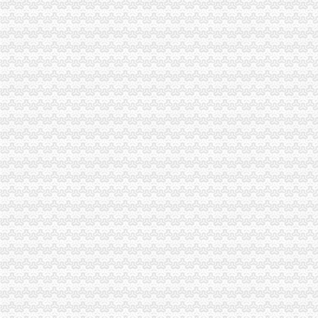
重庆普飞代理记账有限公司
【重庆渝中区代理记账|代理记账公司|会计代理记账】-重庆赶集网
（中天光美地）4幢-1层8号、3号车库负1层车位60号停车用房和渝
新会计服务新闻-新会计服务动态、热门会计服务新闻-热门会计服
重庆市南岸区南坪江南大道7号（浪高国际广场（亮阁））、渝中区
重庆市渝中区人民
关于我们_重庆代账公司
重庆渝中代理记账公司推荐之开具红字发票疑问-商务服务-六安新闻网
重庆代办公司注册,工商注册,代帐会计,代理记账,代办营_重庆代账公司
重庆会计网|重庆会计|重庆会计公司-重庆酷易搜
重庆公司注册_工商代理_个体工商户_分公司_进出口权申请_营业执照
重庆代理记账-重庆工商代办电话价格-重庆营业执照代办-重庆注册公司-
【重庆其它服务|其它服务】-重庆知了信息网
关于印发《渝中区残疾人辅助器具适配实施办法》的通知
重庆代理记账,渝北财务公司,渝中兼职会计
关于永川区副局长张道国、经支队副队长吕正彬等人对永福公
【达州其他_达州其他公司】-达州百姓网
重庆市渝中区新华路45、47号（圣名国际时装城）第1层1063#非住宅
充移动话费100厂家_充移动话费100公司-阿里巴巴公司黄页
徐工重庆工程机械公司与重庆旭源工程设备有限公司、赵何异、汤庆珉
50元话费厂家_50元话费厂家/公司-阿里巴巴公司黄页
什么是代理记账恒茂告诉你？_重庆恒茂投资管理有限公司_金泉网