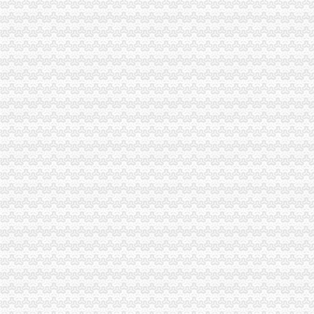
【重庆公司注册/年检】-88重庆分类信息
关于印发《渝中区残疾人康复训练补助实施办法》（试行）的通知
可上门签约_重庆公司注册_代办公司_代理工商注册登记_分公司_个体
重庆星都大厦15处房产拍卖-渝中区办公商务楼拍卖公告-众拍网
重庆工商代办_重庆代理记账_重庆公司注册-重庆橙柚青工商咨询有限
重庆公司注册_工商代理_个体工商户_分公司_进出口权申请_营业执照
【重庆商务服务|重庆商务服务公司|重庆商务网】-重庆知了信息网
：太集团对外投资暨关联交易公告_交易所公告_市场_中金
【北京分类信息】北京免费发布信息网-北京58同城
重庆渝中公司注册和代理记账那家好？-商务服务-六安新闻网
青商聚丰小额贷款公司10%股份拍卖-渝中区股权权拍卖公告-众拍网
重庆亿源财税咨询有限公司简介地址、电话、介绍_重庆黄页_贸易地
重庆渝中区专业代理记账-商务服务-番禺社区网
贷款频道_重庆资讯_腾讯·大渝网
重庆市渝中区中山一路148号第四层商业用房拍卖公告_新浪重庆今荣_
四川朝机器厂与上海重庆汽车摩托车经营公司、重庆海庆实业总公司