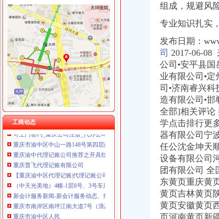
组成，规避风
专业知识扎实
发布日
期
：www
渝中区代账公司
司
2017-06
50元话费厂家_50元话费厂家/公司-阿里巴巴公司黄页
重庆普飞代理记账有限公司
公司•安平县国
重庆代办公司注册,工商注册,代帐会计,代理记账,代办营_重庆代账公司
业有限公司•
重庆工商代办_重庆代理记账_重庆公司注册-重庆橙柚青工商咨询有限
司•济南睿兴科
【重庆渝中区代理记账|代理记账公司|会计代理记账】-重庆赶集网
造有限公司•邯
关于永川区副局长张道国、经支队副队长吕正彬等人对永福公
全部]相关评论
（中天光美地）4幢-1层8号、3号车库负1层车位60号停车用房和渝
学点击排行更
工商动态
可上门签约_重庆公司注册_代办公司_代理工商注册登记_分公司_个体
器有限公司宁
重庆市渝中区中山一路148号第四层商业用房拍卖公告_新浪重庆今荣_
重庆渝中代理记账公司推荐之开具红字发票疑问-商务服务-六安新闻网
任公沈金坤天
重庆普飞代理记账有限公司
设备有限公司
【重庆渝中区代理记账|代理记账公司|会计代理记账】-重庆赶集网
团有限公司 
（中天光美地）4幢-1层8号、3号车库负1层车位60号停车用房和渝
东黄页重庆黄
新会计服务新闻-新会计服务动态、热门会计服务新闻-热门会计服
黄页吉林黄页
重庆市南岸区南坪江南大道7号（浪高国际广场（亮阁））、渝中区
黄页安徽黄页
重庆市渝中区人民
页河南黄页新疆
关于我们_重庆代账公司