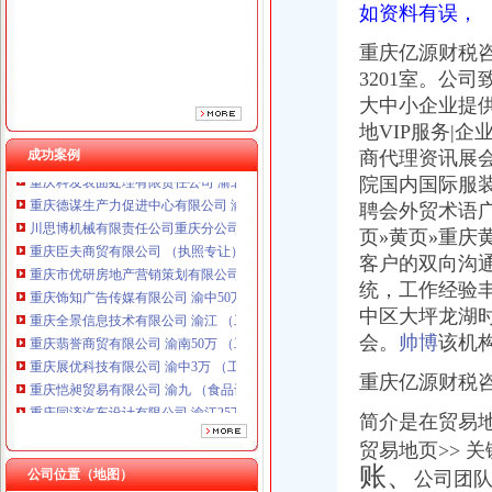
如资料有误，
重庆饰知广告传媒有限公司 渝中50万 （工商注册）
重庆全景信息技术有限公司 渝江 （工商注册）
重庆亿源财税
重庆翡誉商贸有限公司 渝南50万 （工商注册）
3201室。
公司
重庆展优科技有限公司 渝中3万 （工商注册）
大中小企业提
重庆恺昶贸易有限公司 渝九 （食品许可证）
地VIP服务|
重庆同济汽车设计有限公司 渝江25万 （工商注册）
成功案例
商代理资讯展
重庆科发表面处理有限责任公司 渝北800万 （进出口权）
重庆德谋生产力促进中心有限公司 渝大10万 （工商注册）
院国内国际服
川思博机械有限责任公司重庆分公司 渝江 （工商注册）
聘会外贸术语广
重庆臣夫商贸有限公司 （执照专让）
页»黄页»重庆
重庆市优研房地产营销策划有限公司
客户的双向沟
重庆饰知广告传媒有限公司 渝中50万 （工商注册）
统，工作经验
重庆全景信息技术有限公司 渝江 （工商注册）
中区大坪龙湖时
重庆翡誉商贸有限公司 渝南50万 （工商注册）
会。
帅博
该机
重庆展优科技有限公司 渝中3万 （工商注册）
重庆恺昶贸易有限公司 渝九 （食品许可证）
重庆亿源财税
重庆同济汽车设计有限公司 渝江25万 （工商注册）
重庆科发表面处理有限责任公司 渝北800万 （进出口权）
简介是在贸易
重庆德谋生产力促进中心有限公司 渝大10万 （工商注册）
贸易地页>> 
川思博机械有限责任公司重庆分公司 渝江 （工商注册）
账、
公司位置（地图）
公司团