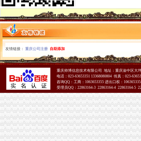
【重庆商务服务|重庆商务服务公司|重庆商务网】-重庆知了信息网
：太集团对外投资暨关联交易公告_交易所公告_市场_中金
【北京分类信息】北京免费发布信息网-北京58同城
重庆渝中公司注册和代理记账那家好？-商务服务-六安新闻网
青商聚丰小额贷款公司10%股份拍卖-渝中区股权权拍卖公告-众拍网
重庆亿源财税咨询有限公司简介地址、电话、介绍_重庆黄页_贸易地
重庆渝中区专业代理记账-商务服务-番禺社区网
友情链接：
贷款频道_重庆资讯_腾讯·大渝网
重庆公司注册
自助添加
重庆市渝中区中山一路148号第四层商业用房拍卖公告_新浪重庆今荣_
四川朝机器厂与上海重庆汽车摩托车经营公司、重庆海庆实业总公司
渝中区代账公司
重庆帅博信息技术有限公司 地址：重庆渝中区大坪
50元话费厂家_50元话费厂家/公司-阿里巴巴公司黄页
电话：023-63653351 13368080804 传真：023-6365
重庆普飞代理记账有限公司
咨询QQ：工商：1063653355 进出口权：1063653355
受理员QQ：22863164-3 22863164-4 22863164-5 228
重庆代办公司注册,工商注册,代帐会计,代理记账,代办营_重庆代账公司
重庆工商代办_重庆代理记账_重庆公司注册-重庆橙柚青工商咨询有限
51La
【重庆渝中区代理记账|代理记账公司|会计代理记账】-重庆赶集网
关于永川区副局长张道国、经支队副队长吕正彬等人对永福公
（中天光美地）4幢-1层8号、3号车库负1层车位60号停车用房和渝
可上门签约_重庆公司注册_代办公司_代理工商注册登记_分公司_个体
重庆市渝中区中山一路148号第四层商业用房拍卖公告_新浪重庆今荣_
重庆渝中代理记账公司推荐之开具红字发票疑问-商务服务-六安新闻网