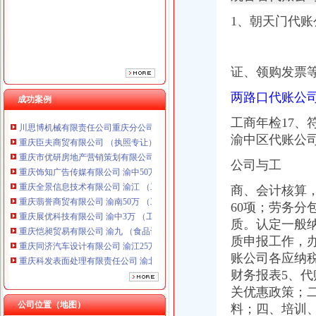
重庆全景信息技术有限公司 渝江 （工商注册）
1、朝天门代账
重庆翡誉商贸有限公司 渝南50万 （工商注册）
重庆展优科技有限公司 渝中3万 （工商注册）
重庆恺昶贸易有限公司 渝九 （食品许可证）
证、领购发票
重庆同济汽车设计有限公司 渝江25万 （工商注册）
重庆科发表面处理有限责任公司 渝北800万 （进出口权）
两路口代账公
成功案例
重庆德谋生产力促进中心有限公司 渝大10万 （工商注册）
川思博机械有限责任公司重庆分公司 渝江 （工商注册）
工商年检17
重庆臣夫商贸有限公司 （执照专让）
渝中区代账公
重庆市优研房地产营销策划有限公司
重庆饰知广告传媒有限公司 渝中50万 （工商注册）
公司与工
重庆全景信息技术有限公司 渝江 （工商注册）
商、会计核算
重庆翡誉商贸有限公司 渝南50万 （工商注册）
重庆展优科技有限公司 渝中3万 （工商注册）
60项；劳务分
重庆恺昶贸易有限公司 渝九 （食品许可证）
质。认定一般
重庆同济汽车设计有限公司 渝江25万 （工商注册）
质申报工作，
重庆科发表面处理有限责任公司 渝北800万 （进出口权）
账公司各应纳
重庆德谋生产力促进中心有限公司 渝大10万 （工商注册）
财务报表5、
代
川思博机械有限责任公司重庆分公司 渝江 （工商注册）
关优惠政策；
公司位置（地图）
料；四、培训