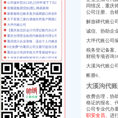
亚顺源集团贷款(图)_网易新闻
同情况，重庆
家家都有记账本复兴镇两路口村农民养猪实行成本核算-300,11,3,迅
公司注册、合
天子窖第三家白酒储存所落户两路口_网易财经
大坪代账公司
解放碑代账公
【重庆渝北区会计代理记账代办公司,价比选亿源财税】价
诚信、协助企
重庆办理营业执照代账税务代理公司注册可提供地址-直辖市重庆专利
重庆统计从业资格：适合个人代账使用财务软件_960教育_金蝶KIS-
大坪代账公司
0元免费*办重庆公司注册可提供注册地址重庆慢牛专业服务-重庆公司
重庆会计培训学校大坪零基础学会计可以吗
税务登记备案
九龙坡石桥铺陈家坪石小路公司注册-代账会计服务-爱喇叭网
财税专项咨询1
代理商标公司的前景如何？渝北代账公司电话？
重庆渝中小微企业登记2219户发展态势良好_网易新闻
大溪沟代账公
重庆帅博工商_代办分公司注册_分公司注销_代理记账_重庆进出口许
帐册6、
重庆沙坪坝#代理记账#公司注册#营业执照代办#代办执照-百姓网
渝中区代账公司流程
大溪沟代账
江岸区会计代账公司【2016企业税务详细流程请指点】-商务服务-信
关于横竖-重庆横竖房地产顾问有限公司
收费合理，协
南京雨花台区专业代账会计注册公司流程_【会计服务】
格证的报名、
益民基金管理有限公司益民信用增利纯一年定期开放券型证券投
公司专业代办
重庆渝中区重庆代帐公司工商行政管理的主要方法-直辖市重庆工商信息
天津银龙预应力材料股份有限公司关于募集资金使用完毕及注销募集资
职安全员、
进