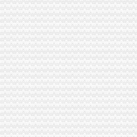
无锡代账公司的流程-中介代理
沈代账会计_代办营业执照注册_沈代账公司_沈瑞亚会计服务有
池州财务公司|池州代账公司|池州会计公司|池州嘉禾财务咨询有限公司
石家庄会计代账公司|石家庄工商注册代办|石家庄代办营业执照
沈代帐公司、沈代帐会计、沈代账公司、沈代账会计【今日推
渝中区重庆天地
重庆市渝中区物业协会参观重庆天地认可丰诚物业优质服务_新浪家居
重庆市渝中区化龙桥重庆天地股票期货网上开户操作流程
渝中区华龙桥重庆天地_中华文本库
瑞安重庆天地商铺商铺出售,渝中区重庆天地企业天地临街住宅底商
重庆天地高层销售领跑楼市|重庆|渝中区_凤凰资讯
渝中区重庆天地公寓,现房买一层送一层,品质大盘轻轨房,渝中化龙
重庆天地是否属于渝中区有商铺卖没有价格多少–安居客房产问答
渝中区重庆天地,佳黄金地段商铺开.抢,重庆渝中李子坝重庆天地商
[重庆渝中区]瑞安重庆天地室内设计[信息有效期：6天]-我要设计-室内
渝中区华龙桥重庆天地分析.ppt
两路口代账公司
渝中区上清寺两路口会计培训学校仁和会计学校_志趣网
杭州专利诉讼：拱墅舟山路口专业代账注册公司会计做账报税整理旧账
【庐区三孝口专业注册公司代账报税欢迎来电咨询丁莉免费申请一
舵落口专业代理企业记账公司变更注销转让-湖北武汉会计审计信息
合肥同鑫财务咨询有限公司-合肥注册公司,合肥公司注册,合肥财