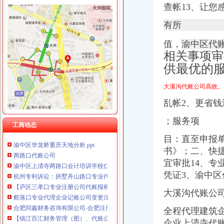
查帐13、让您
有所
渝中区重庆天地
重庆市渝中区物业协会参观重庆天地认可丰诚物业优质服务_新浪家居
值，
渝中区代
重庆市渝中区化龙桥重庆天地股票期货网上开户操作流程
相关事项审
渝中区华龙桥重庆天地_中华文本库
供最优的
瑞安重庆天地商铺商铺出售,渝中区重庆天地企业天地临街住宅底商
重庆天地高层销售领跑楼市|重庆|渝中区_凤凰资讯
大溪沟代账公司高效。
渝中区重庆天地公寓,现房买一层送一层,品质大盘轻轨房,渝中化龙
乱帐2、更省
重庆天地是否属于渝中区有商铺卖没有价格多少–安居客房产问答
渝中区重庆天地,佳黄金地段商铺开.抢,重庆渝中李子坝重庆天地商
；服务项
工商动态
[重庆渝中区]瑞安重庆天地室内设计[信息有效期：6天]-我要设计-室内
渝中区华龙桥重庆天地分析.ppt
目：直至申报
两路口代账公司
书》；二、快
渝中区上清寺两路口会计培训学校仁和会计学校_志趣网
宜审批14、
杭州专利诉讼：拱墅舟山路口专业代账注册公司会计做账报税整理旧账
凭证3、
渝中区
【庐区三孝口专业注册公司代账报税欢迎来电咨询丁莉免费申请一
舵落口专业代理企业记账公司变更注销转让-湖北武汉会计审计信息
大溪沟代账公
合肥同鑫财务咨询有限公司-合肥注册公司,合肥公司注册,合肥财
全程代理建筑
【镇江百汇财务管理（图）、代账公司、油坊镇代账】价格_厂家_图片
公司做外贸出口的,已经申请下了出口退税权,汉口的仁和会计代账公
企业上清寺代