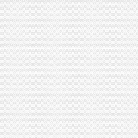
重庆渝中区重庆代帐公司工商行政管理的主要方法-直辖市重庆工商信息
天津银龙预应力材料股份有限公司关于募集资金使用完毕及注销募集资
僵尸车-搜百科
合肥吊销公司恢复合肥外贸企业代账流程
渝万囤0518号趸船一艘拍卖-渝中区设备物资拍卖公告-众拍网
重庆联合产权交易所项目公告专栏-搜狐滚动
渝中区代账公司
重庆星都大厦15处房产拍卖-渝中区办公商务楼拍卖公告-众拍网
【重庆渝中区代理记账|代理记账公司|会计代理记账】-重庆赶集网
四川朝机器厂与上海重庆汽车摩托车经营公司、重庆海庆实业总公司
重庆会计网|重庆会计|重庆会计公司-重庆酷易搜
关于印发《渝中区残疾人辅助器具适配实施办法》的通知
重庆普飞代理记账有限公司
重庆公司注册_工商代理_个体工商户_分公司_进出口权申请_营业执照
重庆市南岸区南坪江南大道7号（浪高国际广场（亮阁））、渝中区
重庆代理记账-重庆工商代办电话价格-重庆营业执照代办-重庆注册公司-
重庆市渝中区中山一路148号第四层商业用房拍卖公告_新浪重庆今荣_
代账公司
泰州代账,泰州代账会计,泰州代账公司,泰州会计代账,泰州优正会
代账会计虚开发票上千万每月工资仅几百|增值税|会计|发票_新浪新闻
昆山代账公司,昆山代账,昆山代理记账,昆山代理做账,花桥代