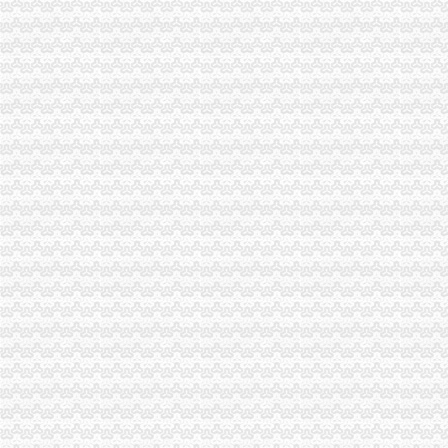
【镇江百汇财务管理（图）、代账公司、油坊镇代账】价格_厂家_图片
公司做外贸出口的,已经申请下了出口退税权,汉口的仁和会计代账公
亚顺源集团贷款(图)_网易新闻
家家都有记账本复兴镇两路口村农民养猪实行成本核算-300,11,3,迅
天子窖第三家白酒储存所落户两路口_网易财经
大坪代账公司
【重庆渝北区会计代理记账代办公司,价比选亿源财税】价
重庆办理营业执照代账税务代理公司注册可提供地址-直辖市重庆专利
重庆统计从业资格：适合个人代账使用财务软件_960教育_金蝶KIS-
0元免费*办重庆公司注册可提供注册地址重庆慢牛专业服务-重庆公司
重庆会计培训学校大坪零基础学会计可以吗
九龙坡石桥铺陈家坪石小路公司注册-代账会计服务-爱喇叭网
代理商标公司的前景如何？渝北代账公司电话？
重庆渝中小微企业登记2219户发展态势良好_网易新闻
重庆帅博工商_代办分公司注册_分公司注销_代理记账_重庆进出口许
重庆沙坪坝#代理记账#公司注册#营业执照代办#代办执照-百姓网
渝中区代账公司流程
江岸区会计代账公司【2016企业税务详细流程请指点】-商务服务-信
关于横竖-重庆横竖房地产顾问有限公司
南京雨花台区专业代账会计注册公司流程_【会计服务】
益民基金管理有限公司益民信用增利纯一年定期开放券型证券投