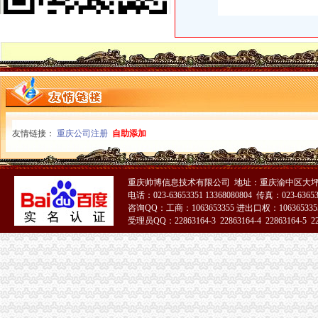
僵尸车-搜百科
合肥吊销公司恢复合肥外贸企业代账流程
渝万囤0518号趸船一艘拍卖-渝中区设备物资拍卖公告-众拍网
重庆联合产权交易所项目公告专栏-搜狐滚动
渝中区代账公司
重庆星都大厦15处房产拍卖-渝中区办公商务楼拍卖公告-众拍网
【重庆渝中区代理记账|代理记账公司|会计代理记账】-重庆赶集网
四川朝机器厂与上海重庆汽车摩托车经营公司、重庆海庆实业总公司
重庆会计网|重庆会计|重庆会计公司-重庆酷易搜
友情链接：
重庆公司注册
自助添加
关于印发《渝中区残疾人辅助器具适配实施办法》的通知
重庆普飞代理记账有限公司
重庆公司注册_工商代理_个体工商户_分公司_进出口权申请_营业执照
重庆帅博信息技术有限公司 地址：重庆渝中区大坪
重庆市南岸区南坪江南大道7号（浪高国际广场（亮阁））、渝中区
电话：023-63653351 13368080804 传真：023-6365
重庆代理记账-重庆工商代办电话价格-重庆营业执照代办-重庆注册公司-
咨询QQ：工商：1063653355 进出口权：1063653355
重庆市渝中区中山一路148号第四层商业用房拍卖公告_新浪重庆今荣_
受理员QQ：22863164-3 22863164-4 22863164-5 228
代账公司
51La
泰州代账,泰州代账会计,泰州代账公司,泰州会计代账,泰州优正会
代账会计虚开发票上千万每月工资仅几百|增值税|会计|发票_新浪新闻
昆山代账公司,昆山代账,昆山代理记账,昆山代理做账,花桥代
安徽国硕财税管理有限公司,合肥财务代账公司,合肥工商代理注册,
合肥会计代帐|合肥代报税|合肥代账报税|合肥代账公司电话0551-