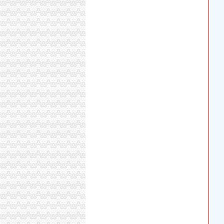
充值卡联通100厂家_充值卡联通100公司-阿里
桐君阁：关于召开公司2013年年度股东大会的
开发区高新企业代账流程-金泉网
南京雨花台区专业代账会计注册公司流程_【会
[年报]重庆路桥：2011年年度报告-[中财网]
招商银行--14渝中（）2016年付息公告
渝中区代账公司
50元话费厂家_50元话费厂家/公司-阿里巴巴公
重庆普飞代理记账有限公司
重庆代办公司注册,工商注册,代帐会计,代理记账
重庆工商代办_重庆代理记账_重庆公司注册-
【重庆渝中区代理记账|代理记账公司|会计代理
关于永川区副局长张道国、经支队副队长吕正
（中天光美地）4幢-1层8号、3号车库负1层车
可上门签约_重庆公司注册_代办公司_代理工商
重庆市渝中区中山一路148号第四层商业用房拍
【重庆公司注册/年检】-88重庆分类信息
代账公司
安徽国硕财税管理有限公司,合肥财务代账公司,
武汉公司注册专家_代理记账_会计代账_代账公
专业代账,公司注册-泰州58同城