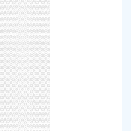
【图】渝中区两路文化公司注册工商代办代账会
【重庆两路口ERP技术招聘网_ERP技术招聘信
【吉安二手物品交易_吉安二手交易网_江西吉安
蜀山区黄岳路口附近注册公司代账兼职整理旧帐
滨湖河埒口代账报税提供挂靠地址注册公司财税咨
大坪代账公司
【重庆大坪会计文员招聘网_会计文员招聘信息
【大坪会计服务|大坪会计师事务所】-今题大坪
0元免费*办重庆公司注册可提供注册地址重庆
代理商标公司的前景如何？渝北代账公司电话
【工商网上报税系统】_重庆列表网
常年提供重庆主城区公司注册代理记账商标注
【重庆渝北区会计代理记账代办公司,价比选亿
重庆统计从业资格：适合个人代账使用财务软件_96
重庆验资开户：新恒工商代办、会计服务、审计验
大坪一半微企在做手机生意_网易新闻
渝中区代账公司流程
江岸区会计代账公司【2016企业税务详细流程请
江夏区工商代办.注册公司执照代理.知名代账公
专利申请名录_2017专利申请企业黄页大全_商
2010年重庆城市交通开发投资（集团）有限公