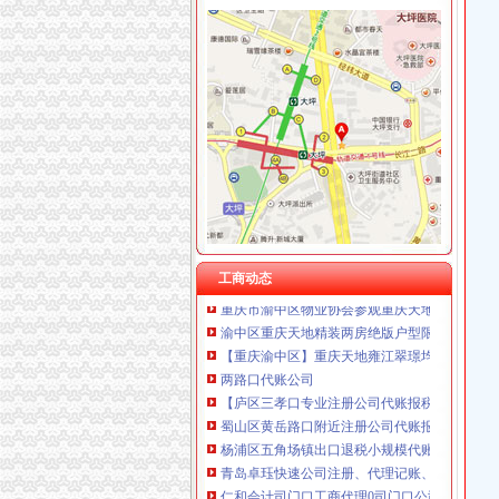
渝中区重庆天地
重庆渝中区的重庆天地除了琳琅,还有哪些地方
【多图】渝中区重庆天地板式精装江景豪宅现房
重庆市渝中区人民
重庆天地写字楼|重庆市辖区渝中区重庆天地写字楼
【图】邻解放碑洪崖洞重庆天地北欧简约大床房
重庆渝中重庆天地户型图-找我家-土巴兔装修网
请问渝中区重庆天地这附近有什么送外卖的啊急
重庆市渝中区物业协会参观重庆天地认可丰诚物
工商动态
渝中区重庆天地精装两房绝版户型限量团购热销
【重庆渝中区】重庆天地雍江翠璟均价元/平米
两路口代账公司
【庐区三孝口专业注册公司代账报税欢迎来电
蜀山区黄岳路口附近注册公司代账报税找江秀秀
杨浦区五角场镇出口退税小规模代账整理账-上海
青岛卓珏快速公司注册、代理记账、纳税申报
仁和会计司门口工商代理0司门口公司注册0司
【图】渝中区两路文化公司注册工商代办代账会
【重庆两路口ERP技术招聘网_ERP技术招聘信