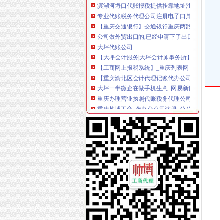
专业代账税务代理公司注册电子口岸-青青岛社
【重庆交通银行】交通银行重庆两路口_电话_地
公司做外贸出口的,已经申请下了出口退税权,
大坪代账公司
【大坪会计服务|大坪会计师事务所】-今题大坪
【工商网上报税系统】_重庆列表网
【重庆渝北区会计代理记账代办公司,价比选亿
大坪一半微企在做手机生意_网易新闻
重庆办理营业执照代账税务代理公司注册可提供
重庆帅博工商_代办分公司注册_分公司注销_代
重庆市观音桥公司注册,代理记账【今日推荐网-
渝贤财务_汇博人才网
景德镇乐平资产评估公司|景德镇乐平资产评估
重庆渝贤财务管理有限公司招聘信息_电话_地址
渝中区代账公司流程
桐君阁：关于召开公司2013年年度股东大会的
[年报]重庆路桥：2011年年度报告-[中财网]
金融及其他服务业岗位需求-两江新区官网
重庆联合产权交易所项目公告专栏-搜狐滚动
关于横竖-重庆横竖房地产顾问有限公司
恒天天鹅股份有限公司关于控股股东拟协议转