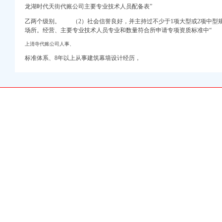
龙湖时代天街代账公司主要专业技术人员配备表”
区
址_地图-卡盟网
乙两个级别。 （2）社会信誉良好，并主持过不少于1项大型或2项中型
汉口的仁和会计代账公
场所。经营、主要专业技术人员专业和数量符合所申请专项资质标准中“
上清寺代账公司人事、
会计网
标准体系、8年以上从事建筑幕墙设计经历，
源财税】价
地址-直辖市重庆专利
理记账_重庆进出口许
重庆工商/税务/财务】
-景德镇乐平酷易搜
-智联招聘
通知_证券之星
让公司部分股份公开征