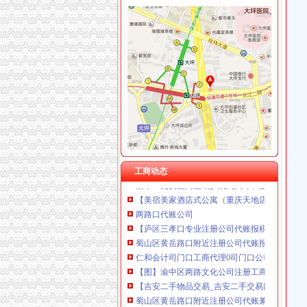
渝中区重庆天地
重庆渝中区的重庆天地除了琳琅,还有哪些地方
重庆市渝中区人民
【图】邻解放碑洪崖洞重庆天地北欧简约大床房
重庆渝中重庆天地户型图-找我家-土巴兔装修网
请问渝中区重庆天地这附近有什么送外卖的啊急
渝中区重庆天地精装两房绝版户型限量团购热销
投诉渝中区重庆天地雍江艺庭小区物管_重庆市
重庆天地高层销售领跑楼市|重庆|渝中区_凤凰
工商动态
渝中：免费上网区域扩展到大坪和重庆天地——
【美宿美家酒店式公寓（重庆天地店）】地址
两路口代账公司
【庐区三孝口专业注册公司代账报税欢迎来电
蜀山区黄岳路口附近注册公司代账报税找江秀秀
仁和会计司门口工商代理0司门口公司注册0司
【图】渝中区两路文化公司注册工商代办代账会
【吉安二手物品交易_吉安二手交易网_江西吉安
蜀山区黄岳路口附近注册公司代账兼职整理旧帐
滨湖河埒口代账报税提供挂靠地址注册公司财税咨