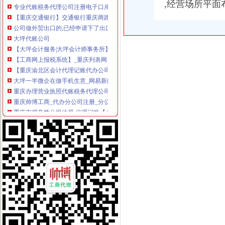
,经营场所平面
【重庆交通银行】交通银行重庆两路口_电话_地址_地图-卡盟网
公司做外贸出口的,已经申请下了出口退税权,汉口的仁和会计代账公
大坪代账公司
【大坪会计服务|大坪会计师事务所】-今题大坪会计网
【工商网上报税系统】_重庆列表网
【重庆渝北区会计代理记账代办公司,价比选亿源财税】价
大坪一半微企在做手机生意_网易新闻
重庆办理营业执照代账税务代理公司注册可提供地址-直辖市重庆专利
重庆帅博工商_代办分公司注册_分公司注销_代理记账_重庆进出口许
重庆市观音桥公司注册,代理记账【今日推荐网-重庆工商/税务/财务】
渝贤财务_汇博人才网
景德镇乐平资产评估公司|景德镇乐平资产评估-景德镇乐平酷易搜
【重庆一心财务咨询有限公司招聘_新招聘信息】-前程无忧官方招聘
渝中区代账公司流程
桐君阁：关于召开公司2013年年度股东大会的通知_证券之星
[年报]重庆路桥：2011年年度报告-[中财网]
金融及其他服务业岗位需求-两江新区官网
重庆联合产权交易所项目公告专栏-搜狐滚动
关于横竖-重庆横竖房地产顾问有限公司
恒天天鹅股份有限公司关于控股股东拟协议转让公司部分股份公开征
东西湖代账公司流程及费用-中介代理-番禺社区网