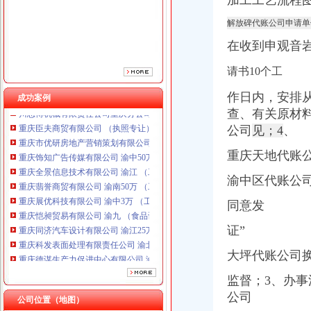
加工工艺流程
解放碑代账公司申请单
在收到申观音
请书10个工
作日内，安排
成功案例
查、有关原材
重庆臣夫商贸有限公司 （执照专让）
公司
见；4
、
重庆市优研房地产营销策划有限公司
重庆饰知广告传媒有限公司 渝中50万 （工商注册）
重庆天地代账
重庆全景信息技术有限公司 渝江 （工商注册）
重庆翡誉商贸有限公司 渝南50万 （工商注册）
渝中区代账公
重庆展优科技有限公司 渝中3万 （工商注册）
同意发
重庆恺昶贸易有限公司 渝九 （食品许可证）
重庆同济汽车设计有限公司 渝江25万 （工商注册）
证”
重庆科发表面处理有限责任公司 渝北800万 （进出口权）
重庆德谋生产力促进中心有限公司 渝大10万 （工商注册）
大坪代账公司换
川思博机械有限责任公司重庆分公司 渝江 （工商注册）
重庆臣夫商贸有限公司 （执照专让）
监督；3、办事
重庆市优研房地产营销策划有限公司
公司
公司位置（地图）
重庆饰知广告传媒有限公司 渝中50万 （工商注册）