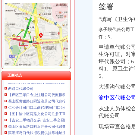
重庆全景信息技术有限公司 渝江 （工商注册）
签署
重庆翡誉商贸有限公司 渝南50万 （工商注册）
渝中区重庆天地
重庆展优科技有限公司 渝中3万 （工商注册）
“填写《卫生许
重庆渝中区的重庆天地除了琳琅,还有哪些地方可以接办宴？_搜
重庆恺昶贸易有限公司 渝九 （食品许可证）
重庆市渝中区人民
李子坝代账公司工
重庆同济汽车设计有限公司 渝江25万 （工商注册）
【图】邻解放碑洪崖洞重庆天地北欧简约大床房_渝中区短租公寓_途家
重庆科发表面处理有限责任公司 渝北800万 （进出口权）
件；5、
请问渝中区重庆天地这附近有什么送外卖的啊急求_重庆吧_百度贴吧
重庆德谋生产力促进中心有限公司 渝大10万 （工商注册）
渝中区重庆天地精装两房绝版户型限量团购热销,重庆天地二手房,
申请单代账公
川思博机械有限责任公司重庆分公司 渝江 （工商注册）
投诉渝中区重庆天地雍江艺庭小区物管_重庆市公开信箱
生许可证。对
重庆天地高层销售领跑楼市|重庆|渝中区_凤凰资讯
坪代账公司
；
渝中：免费上网区域扩展到大坪和重庆天地——人民网·重庆视窗—
料1、原卫生
渝中区重庆天地雍江翠璟楼层低带车位出售欢迎实地看房,重庆渝中
5、
工商动态
重庆时尚购物-重庆渝中区重庆天地店铺-重庆天地店铺简介及重庆天地
两路口代账公司
大溪沟代账公
【庐区三孝口专业注册公司代账报税欢迎来电咨询丁莉免费申请一
蜀山区黄岳路口附近注册公司代账报税找江秀秀低价注册-合肥58同城
渝中区代账公司
仁和会计司门口工商代理0司门口公司注册0司门口代账-湖北武汉会计
从业人员体检
【图】渝中区两路文化公司注册工商代办代账会计真账实操_重庆
代账公司
【吉安二手物品交易_吉安二手交易网_江西吉安二手交易市场】-【7】
蜀山区黄岳路口附近注册公司代账兼职整理旧帐账找龙圣琴-会计/审
现场审查合格
滨湖河埒口代账报税提供挂靠地址注册公司财税咨询-无锡58同城
专业代账税务代理公司注册电子口岸-青青岛社区