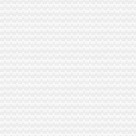
昆山代账公司,昆山代账,昆山代理记账,昆山代理做账,花桥代
芜湖财务代账公司找安诚代账会计张维欢为您代办新公司执照-安徽芜
沈代账会计_代办营业执照注册_沈代账公司_沈瑞亚会计服务有
【南京代账公司】-代理记帐-南京赶集网
渝中区重庆天地
重庆渝中区的重庆天地除了琳琅,还有哪些地方可以接办宴？_搜
重庆市渝中区人民
【图】邻解放碑洪崖洞重庆天地北欧简约大床房_渝中区短租公寓_途家
请问渝中区重庆天地这附近有什么送外卖的啊急求_重庆吧_百度贴吧
渝中区重庆天地精装两房绝版户型限量团购热销,重庆天地二手房,
投诉渝中区重庆天地雍江艺庭小区物管_重庆市公开信箱
重庆天地高层销售领跑楼市|重庆|渝中区_凤凰资讯
渝中：免费上网区域扩展到大坪和重庆天地——人民网·重庆视窗—
渝中区重庆天地雍江翠璟楼层低带车位出售欢迎实地看房,重庆渝中
重庆时尚购物-重庆渝中区重庆天地店铺-重庆天地店铺简介及重庆天地
两路口代账公司
【庐区三孝口专业注册公司代账报税欢迎来电咨询丁莉免费申请一
蜀山区黄岳路口附近注册公司代账报税找江秀秀低价注册-合肥58同城
仁和会计司门口工商代理0司门口公司注册0司门口代账-湖北武汉会计
【图】渝中区两路文化公司注册工商代办代账会计真账实操_重庆
【吉安二手物品交易_吉安二手交易网_江西吉安二手交易市场】-【7】
蜀山区黄岳路口附近注册公司代账兼职整理旧帐账找龙圣琴-会计/审