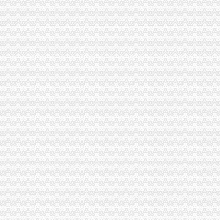
滨湖河埒口代账报税提供挂靠地址注册公司财税咨询-无锡58同城
专业代账税务代理公司注册电子口岸-青青岛社区
【重庆交通银行】交通银行重庆两路口_电话_地址_地图-卡盟网
公司做外贸出口的,已经申请下了出口退税权,汉口的仁和会计代账公
大坪代账公司
【大坪会计服务|大坪会计师事务所】-今题大坪会计网
【工商网上报税系统】_重庆列表网
【重庆渝北区会计代理记账代办公司,价比选亿源财税】价
大坪一半微企在做手机生意_网易新闻
重庆办理营业执照代账税务代理公司注册可提供地址-直辖市重庆专利
重庆帅博工商_代办分公司注册_分公司注销_代理记账_重庆进出口许
重庆市观音桥公司注册,代理记账【今日推荐网-重庆工商/税务/财务】
渝贤财务_汇博人才网
景德镇乐平资产评估公司|景德镇乐平资产评估-景德镇乐平酷易搜
【重庆一心财务咨询有限公司招聘_新招聘信息】-前程无忧官方招聘
渝中区代账公司流程
桐君阁：关于召开公司2013年年度股东大会的通知_证券之星
[年报]重庆路桥：2011年年度报告-[中财网]
金融及其他服务业岗位需求-两江新区官网
重庆联合产权交易所项目公告专栏-搜狐滚动
关于横竖-重庆横竖房地产顾问有限公司