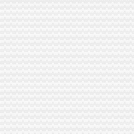
恒天天鹅股份有限公司关于控股股东拟协议转让公司部分股份公开征
东西湖代账公司流程及费用-中介代理-番禺社区网
重庆渝中区重庆代帐公司工商行政管理的主要方法-直辖市重庆工商信息
僵尸车-搜百科
：重庆百货2013年年报（修订版）_交易所公告_市场_中金在线
渝中区代账公司
重庆普飞代理记账有限公司
【重庆渝中区代理记账|代理记账公司|会计代理记账】-重庆赶集网
关于永川区副局长张道国、经支队副队长吕正彬等人对永福公
（中天光美地）4幢-1层8号、3号车库负1层车位60号停车用房和渝
可上门签约_重庆公司注册_代办公司_代理工商注册登记_分公司_个体
重庆市渝中区中山一路148号第四层商业用房拍卖公告_新浪重庆今荣_
【重庆其它服务|其它服务】-重庆知了信息网
贷款频道_重庆资讯_腾讯·大渝网
新会计服务新闻-新会计服务动态、热门会计服务新闻-热门会计服
重庆代理记账-重庆工商代办电话价格-重庆营业执照代办-重庆注册公司-
代账公司
专业代账,公司注册-泰州58同城
池州财务公司|池州代账公司|池州会计公司|池州嘉禾财务咨询有限公司
以代账公司为平台创新会计专业实训模式
新一代专业代账公司-帮帮帐（代理注册-代账报税-代-镇江58同城