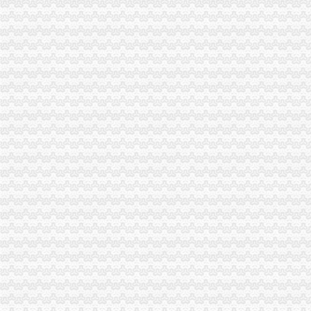
【事务所专业代账公司,优质服务让您满意_审计代账】-审计-盐城赶集
重庆营业执照代办多少钱,工商执照代办价格,重庆代账公司-弛锐财务
昆山代账公司,昆山代账,昆山代理记账,昆山代理做账,花桥代
芜湖财务代账公司找安诚代账会计张维欢为您代办新公司执照-安徽芜
沈代账会计_代办营业执照注册_沈代账公司_沈瑞亚会计服务有
【南京代账公司】-代理记帐-南京赶集网