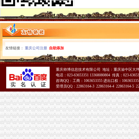
重庆渝中区重庆代帐公司工商行政管理的主要方法-直辖市重庆工商信息
僵尸车-搜百科
：重庆百货2013年年报（修订版）_交易所公告_市场_中金在线
渝中区代账公司
重庆普飞代理记账有限公司
【重庆渝中区代理记账|代理记账公司|会计代理记账】-重庆赶集网
关于永川区副局长张道国、经支队副队长吕正彬等人对永福公
友情链接：
重庆公司注册
自助添加
（中天光美地）4幢-1层8号、3号车库负1层车位60号停车用房和渝
可上门签约_重庆公司注册_代办公司_代理工商注册登记_分公司_个体
重庆市渝中区中山一路148号第四层商业用房拍卖公告_新浪重庆今荣_
【重庆其它服务|其它服务】-重庆知了信息网
重庆帅博信息技术有限公司 地址：重庆渝中区大坪
电话：023-63653351 13368080804 传真：023-6365
贷款频道_重庆资讯_腾讯·大渝网
咨询QQ：工商：1063653355 进出口权：1063653355
新会计服务新闻-新会计服务动态、热门会计服务新闻-热门会计服
受理员QQ：22863164-3 22863164-4 22863164-5 228
重庆代理记账-重庆工商代办电话价格-重庆营业执照代办-重庆注册公司-
51La
代账公司
专业代账,公司注册-泰州58同城
池州财务公司|池州代账公司|池州会计公司|池州嘉禾财务咨询有限公司
以代账公司为平台创新会计专业实训模式
新一代专业代账公司-帮帮帐（代理注册-代账报税-代-镇江58同城
【事务所专业代账公司,优质服务让您满意_审计代账】-审计-盐城赶集
重庆营业执照代办多少钱,工商执照代办价格,重庆代账公司-弛锐财务