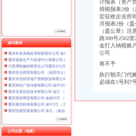
计报表（资产负
重庆市优研房地产营销策划有限公司
得税报表2份（
重庆饰知广告传媒有限公司 渝中50万 （工商注册）
定征收企业所得
重庆全景信息技术有限公司 渝江 （工商注册）
重庆翡誉商贸有限公司 渝南50万 （工商注册）
月报表2份（盖
重庆展优科技有限公司 渝中3万 （工商注册）
（盖公章）注
重庆恺昶贸易有限公司 渝九 （食品许可证）
路300号25
重庆同济汽车设计有限公司 渝江25万 （工商注册）
成功案例
金打入纳税账
重庆科发表面处理有限责任公司 渝北800万 （进出口权）
公司
重庆德谋生产力促进中心有限公司 渝大10万 （工商注册）
川思博机械有限责任公司重庆分公司 渝江 （工商注册）
将不予
重庆臣夫商贸有限公司 （执照专让）
重庆市优研房地产营销策划有限公司
执行朝天门代账
重庆饰知广告传媒有限公司 渝中50万 （工商注册）
必须在1号到7
重庆全景信息技术有限公司 渝江 （工商注册）
重庆翡誉商贸有限公司 渝南50万 （工商注册）
重庆展优科技有限公司 渝中3万 （工商注册）
重庆恺昶贸易有限公司 渝九 （食品许可证）
重庆同济汽车设计有限公司 渝江25万 （工商注册）
重庆科发表面处理有限责任公司 渝北800万 （进出口权）
重庆德谋生产力促进中心有限公司 渝大10万 （工商注册）
公司位置（地图）
川思博机械有限责任公司重庆分公司 渝江 （工商注册）