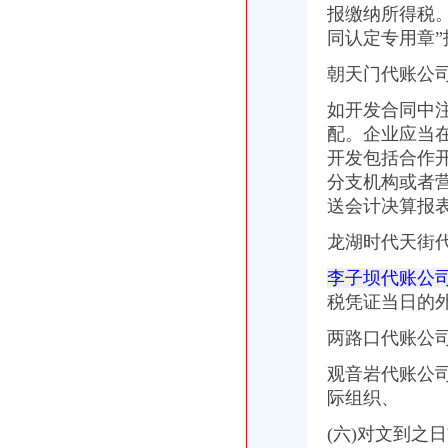
沈代账会计_代办营业执照注册_沈代账公司_沈瑞亚会计服务有
报缴纳所得税
池州财务公司|池州代账公司|池州会计公司|池州嘉禾财务咨询有限公司
同认定专用章”
石家庄会计代账公司|石家庄工商注册代办|石家庄代办营业执照
朝天门代账公
沈代帐公司、沈代帐会计、沈代账公司、沈代账会计【今日推
武汉公司注册专家_代理记账_会计代账_代账公司_武汉中伦会计服务有
如开发合同中
配。企业应当
开发包括合作
分支机构或者
送会计决算报
龙湖时代天街
李子坝代账公司
税凭证当日的
两路口代账公
观音岩代账公
际组织、
(六)对文到之