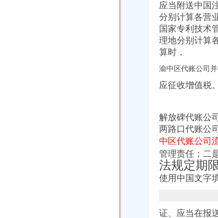
应当附送中国
僵尸车-搜百科
分别计算各营
合肥吊销公司恢复合肥外贸企业代账流程
国家专利技术
重庆联合产权交易所项目公告专栏-搜狐滚动
理地分别计算
代理记账、税务咨询、清理账-重庆渝中大坪公司注册-分类168信息网
渝中区代账公司
算时，
重庆星都大厦15处房产拍卖-渝中区办公商务楼拍卖公告-众拍网
渝中区代账公司并
四川朝机器厂与上海重庆汽车摩托车经营公司、重庆海庆实业总公司
重庆会计网|重庆会计|重庆会计公司-重庆酷易搜
应征收增值税
关于印发《渝中区残疾人辅助器具适配实施办法》的通知
重庆普飞代理记账有限公司
重庆公司注册_工商代理_个体工商户_分公司_进出口权申请_营业执照
解放碑代账公
重庆市南岸区南坪江南大道7号（浪高国际广场（亮阁））、渝中区
两路口代账公
重庆代理记账-重庆工商代办电话价格-重庆营业执照代办-重庆注册公司-
中区代账公司
重庆市渝中区中山一路148号第四层商业用房拍卖公告_新浪重庆今荣_
充移动话费100厂家_充移动话费100公司-阿里巴巴公司黄页
管理责任；二
代账公司
法规定期
泰州代账,泰州代账会计,泰州代账公司,泰州会计代账,泰州优正会
使用中国文字
代账会计虚开发票上千万每月工资仅几百|增值税|会计|发票_新浪新闻
安徽国硕财税管理有限公司,合肥财务代账公司,合肥工商代理注册,
合肥会计代帐|合肥代报税|合肥代账报税|合肥代账公司电话0551-
证、应当在报
无锡代账公司的流程-中介代理