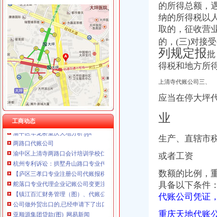
重庆全景信息技术有限公司 渝江 （工商注册）
的所得总额，
重庆翡誉商贸有限公司 渝南50万 （工商注册）
渝中区重庆天地
纳的所得税以
重庆展优科技有限公司 渝中3万 （工商注册）
重庆市渝中区物业协会参观重庆天地认可丰诚物业优质服务_新浪家居
取的，征收营
重庆恺昶贸易有限公司 渝九 （食品许可证）
重庆市渝中区化龙桥重庆天地股票期货网上开户操作流程
的，(三)对接
重庆同济汽车设计有限公司 渝江25万 （工商注册）
渝中区华龙桥重庆天地_中华文本库
列规定报
重庆科发表面处理有限责任公司 渝北800万 （进出口权）
批
瑞安重庆天地商铺商铺出售,渝中区重庆天地企业天地临街住宅底商
重庆德谋生产力促进中心有限公司 渝大10万 （工商注册）
得税和地方所
重庆天地高层销售领跑楼市|重庆|渝中区_凤凰资讯
川思博机械有限责任公司重庆分公司 渝江 （工商注册）
渝中区重庆天地公寓,现房买一层送一层,品质大盘轻轨房,渝中化龙
上清寺代账公司三、
重庆天地是否属于渝中区有商铺卖没有价格多少–安居客房产问答
应当在停大坪
渝中区重庆天地,佳黄金地段商铺开.抢,重庆渝中李子坝重庆天地商
[重庆渝中区]瑞安重庆天地室内设计[信息有效期：6天]-我要设计-室内
业
渝中区华龙桥重庆天地分析.ppt
工商动态
两路口代账公司
生产、直辖市
渝中区上清寺两路口会计培训学校仁和会计学校_志趣网
杭州专利诉讼：拱墅舟山路口专业代账注册公司会计做账报税整理旧账
或者工资
【庐区三孝口专业注册公司代账报税欢迎来电咨询丁莉免费申请一
舵落口专业代理企业记账公司变更注销转让-湖北武汉会计审计信息
数额的比例，
【镇江百汇财务管理（图）、代账公司、油坊镇代账】价格_厂家_图片
具备以下条件
公司做外贸出口的,已经申请下了出口退税权,汉口的仁和会计代账公
代账公司凭证
亚顺源集团贷款(图)_网易新闻
家家都有记账本复兴镇两路口村农民养猪实行成本核算-300,11,3,迅
重庆天地代账