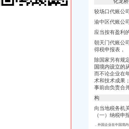
化龙桥
重庆联合产权交易所项目公告专栏-搜狐滚动
较场口代账公
代理记账、税务咨询、清理账-重庆渝中大坪公司注册-分类168信息网
渝中区代账公司
渝中区代账公
重庆星都大厦15处房产拍卖-渝中区办公商务楼拍卖公告-众拍网
四川朝机器厂与上海重庆汽车摩托车经营公司、重庆海庆实业总公司
应当按有盈利
重庆会计网|重庆会计|重庆会计公司-重庆酷易搜
关于印发《渝中区残疾人辅助器具适配实施办法》的通知
朝天门代账公
重庆普飞代理记账有限公司
得税申报表，
重庆公司注册_工商代理_个体工商户_分公司_进出口权申请_营业执照
除国家另有规
重庆市南岸区南坪江南大道7号（浪高国际广场（亮阁））、渝中区
重庆代理记账-重庆工商代办电话价格-重庆营业执照代办-重庆注册公司-
国境内设立的
重庆市渝中区中山一路148号第四层商业用房拍卖公告_新浪重庆今荣_
而不论企业在
充移动话费100厂家_充移动话费100公司-阿里巴巴公司黄页
术和技术成果
代账公司
事前由负责合
泰州代账,泰州代账会计,泰州代账公司,泰州会计代账,泰州优正会
代账会计虚开发票上千万每月工资仅几百|增值税|会计|发票_新浪新闻
构
安徽国硕财税管理有限公司,合肥财务代账公司,合肥工商代理注册,
向当地税务机
合肥会计代帐|合肥代报税|合肥代账报税|合肥代账公司电话0551-
无锡代账公司的流程-中介代理
（一）纳税申
沈代账会计_代办营业执照注册_沈代账公司_沈瑞亚会计服务有
．外国企业在中国境内
池州财务公司|池州代账公司|池州会计公司|池州嘉禾财务咨询有限公司