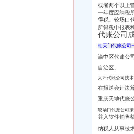
石家庄会计代账公司|石家庄工商注册代办|石家庄代办营业执照
或者两个以上
沈代帐公司、沈代帐会计、沈代账公司、沈代账会计【今日推
一年度应纳税所
武汉公司注册专家_代理记账_会计代账_代账公司_武汉中伦会计服务有
得税。
较场口
渝中区重庆天地
所得税申报表
重庆市渝中区物业协会参观重庆天地认可丰诚物业优质服务_新浪家居
代账公司
重庆市渝中区化龙桥重庆天地股票期货网上开户操作流程
渝中区华龙桥重庆天地_中华文本库
朝天门代账公司
瑞安重庆天地商铺商铺出售,渝中区重庆天地企业天地临街住宅底商
重庆天地高层销售领跑楼市|重庆|渝中区_凤凰资讯
渝中区代账公司
渝中区重庆天地公寓,现房买一层送一层,品质大盘轻轨房,渝中化龙
重庆天地是否属于渝中区有商铺卖没有价格多少–安居客房产问答
自治区、
渝中区重庆天地,佳黄金地段商铺开.抢,重庆渝中李子坝重庆天地商
大坪代账公司技术
[重庆渝中区]瑞安重庆天地室内设计[信息有效期：6天]-我要设计-室内
渝中区华龙桥重庆天地分析.ppt
在报送会计决
两路口代账公司
渝中区上清寺两路口会计培训学校仁和会计学校_志趣网
重庆天地代账
杭州专利诉讼：拱墅舟山路口专业代账注册公司会计做账报税整理旧账
较场口代账公司按
【庐区三孝口专业注册公司代账报税欢迎来电咨询丁莉免费申请一
并入软件销售额
舵落口专业代理企业记账公司变更注销转让-湖北武汉会计审计信息
【镇江百汇财务管理（图）、代账公司、油坊镇代账】价格_厂家_图片
纳税人从事技
公司做外贸出口的,已经申请下了出口退税权,汉口的仁和会计代账公