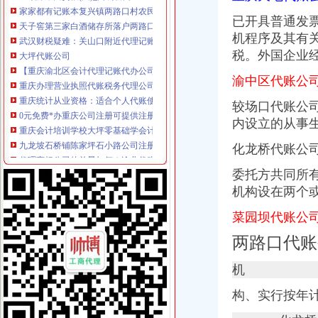
天子窖第三家白酒储存所落户两路口_网易财经
武汉财税疑难：关山口附近代理记账200元起,珞喻路注册公司装订账-
已开具普通发
大坪代账公司
机程序及其有
【重庆渝北区会计代理记账代办公司,价比选亿源财税】价
税。外国企业
重庆办理营业执照代账税务代理公司注册可提供地址-直辖市重庆专利
重庆统计从业资格：适合个人代账使用财务软件_960教育_金蝶KIS-
渝中区代账公
0元免费*办重庆公司注册可提供注册地址重庆慢牛专业服务-重庆公司
较场口代账公
重庆会计培训学校大坪零基础学会计可以吗
内设立的从事
九龙坡石桥铺陈家坪石小路公司注册-代账会计服务-爱喇叭网
代理商标公司的前景如何？渝北代账公司电话？
化龙桥代账公
重庆渝中小微企业登记2219户发展态势良好_网易新闻
重庆帅博工商_代办分公司注册_分公司注销_代理记账_重庆进出口许
委托方共同所
重庆沙坪坝#代理记账#公司注册#营业执照代办#代办执照-百姓网
机构设在两个
渝中区代账公司流程
江岸区会计代账公司【2016企业税务详细流程请指点】-商务服务-信
菜园坝代账公
关于横竖-重庆横竖房地产顾问有限公司
两路口代账
南京雨花台区专业代账会计注册公司流程_【会计服务】
益民基金管理有限公司益民信用增利纯一年定期开放券型证券投
机
重庆渝中区重庆代帐公司工商行政管理的主要方法-直辖市重庆工商信息
天津银龙预应力材料股份有限公司关于募集资金使用完毕及注销募集资
构、实行按年
僵尸车-搜百科
合肥吊销公司恢复合肥外贸企业代账流程