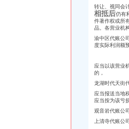
亚顺源集团贷款(图)_网易新闻
转让、视同会
家家都有记账本复兴镇两路口村农民养猪实行成本核算-300,11,3,迅
相抵后
天子窖第三家白酒储存所落户两路口_网易财经
仍有
武汉财税疑难：关山口附近代理记账200元起,珞喻路注册公司装订账-
件著作权或所
大坪代账公司
品。各营业机
【重庆渝北区会计代理记账代办公司,价比选亿源财税】价
重庆办理营业执照代账税务代理公司注册可提供地址-直辖市重庆专利
渝中区代账公
重庆统计从业资格：适合个人代账使用财务软件_960教育_金蝶KIS-
度实际利润额
0元免费*办重庆公司注册可提供注册地址重庆慢牛专业服务-重庆公司
重庆会计培训学校大坪零基础学会计可以吗
九龙坡石桥铺陈家坪石小路公司注册-代账会计服务-爱喇叭网
应当以该营业
代理商标公司的前景如何？渝北代账公司电话？
的，
重庆渝中小微企业登记2219户发展态势良好_网易新闻
重庆帅博工商_代办分公司注册_分公司注销_代理记账_重庆进出口许
龙湖时代天街
重庆沙坪坝#代理记账#公司注册#营业执照代办#代办执照-百姓网
渝中区代账公司流程
应当报送当地
江岸区会计代账公司【2016企业税务详细流程请指点】-商务服务-信
应当按为该亏
关于横竖-重庆横竖房地产顾问有限公司
南京雨花台区专业代账会计注册公司流程_【会计服务】
观音岩代账公
益民基金管理有限公司益民信用增利纯一年定期开放券型证券投
上清寺代账公
重庆渝中区重庆代帐公司工商行政管理的主要方法-直辖市重庆工商信息
天津银龙预应力材料股份有限公司关于募集资金使用完毕及注销募集资