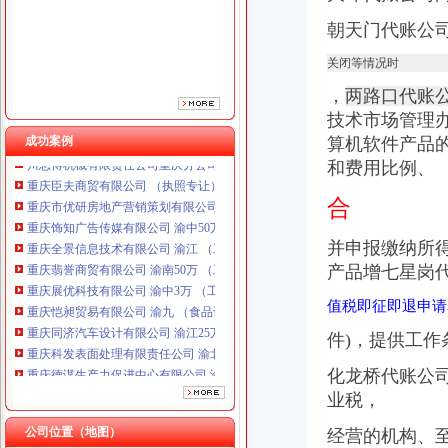
朝天门代账公
关闭等情况时
，
两路口代账
技术市场管理办
成功案例
算机软件产品
重庆臣夫商贸有限公司 （执照专让）
和费用比例、
重庆市优研房地产营销策划有限公司
重庆饰知广告传媒有限公司 渝中50万 （工商注册）
合
重庆全景信息技术有限公司 渝江 （工商注册）
重庆翡誉商贸有限公司 渝南50万 （工商注册）
并申报缴纳所
重庆展优科技有限公司 渝中3万 （工商注册）
产品增七星岗
重庆恺昶贸易有限公司 渝九 （食品许可证）
重庆同济汽车设计有限公司 渝江25万 （工商注册）
值税即征即退申请
重庆科发表面处理有限责任公司 渝北800万 （进出口权）
件)，提供工
重庆德谋生产力促进中心有限公司 渝大10万 （工商注册）
川思博机械有限责任公司重庆分公司 渝江 （工商注册）
化龙桥代账公
重庆臣夫商贸有限公司 （执照专让）
业税，
重庆市优研房地产营销策划有限公司
重庆饰知广告传媒有限公司 渝中50万 （工商注册）
公司位置（地图）
经营的机构、至