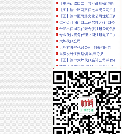
【图】渝中区两路口七星岗公司注册工商代办财
【图】渝中区两路文化公司注册工商代办代账会
仁和会计司门口工商代理0司门口公司注册0司
合肥出口退税代账合肥注册公司代账-合肥同鑫
专业代账税务代理公司注册电子口岸-青青岛社
大坪代账公司
大坪有哪些代账公司_列表网问答
重庆会计实账培训-城际分类
【图】渝中大坪代账会计公司兼职会计审计豆找
常年提供重庆主城区公司注册代理记账商标注
沙坪坝会计代账哪家专业？恒茂是专业的！-商
大坪代账公司_列表网
重庆慢牛众创长期供应公司注册代理记账
重庆八成大学生创业者依赖代账公司,如何选择呢
选择在2017年重庆注册公司,这些问题得知道_
【工商网上报税系统】_重庆列表网
渝中区代账公司流程
东西湖代账公司流程及费用-中介代理-番禺社区
包河区要素大市场附近注册公司流程及费用代账
回兴会计代账公司哪家好-商务服务-江日报
专利申请名录_2017专利申请企业黄页大全_商