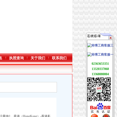
名
执照查询
关于我们
联系我们
02363653351
13320337068
13368080804
地1．香港（HongKong）-香港私