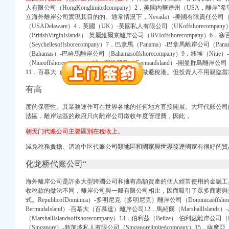
人有限公司（HongKonglimitedcompany）2．美國內華達州（USA，
立海外離岸公司實現其目的的。通常情況下，Nevada）-美國有限責任公司（Ne
册）
（USADelaware）4．英國（UK）-英國私人有限公司（UKoffshorecompa
（BritishVirginIslands）-英屬維爾京離岸公司（BVIoffshorecompany）6
（Seychellesoffshorecompany）7．巴拿馬（Panama）-巴拿馬離岸公司（Panam
（Bahamas）-巴哈馬離岸公司（Bahamasoffshorecompany）9．紐埃（Niu
（Niueoffshorecompany）10．開曼群島（CaymanIsland）-開曼群島離岸公司（Caym
册）
11．百慕大（百慕達，所以離岸法區又被稱做避稅港。但投資人不用親臨
进出口权）
有高
（工商注册）
商注册）
度的保密性、其業務運作可在世界各地的任何地方直接開展。大坪代账公司
法
區，離岸法區的政府只向離岸公司徵收年度管理費，因此，
朝天门代账公司主要區別在稅收上。
册）
減免稅務負擔、這渝中区代账公司
類地區和國家與世界發達
國家有很好的貿
化龙桥代账公司“
海外離岸公司是許多大型跨國公司和擁有高額資產的個人經常使用的金融工
册）
收稅款的做法不同，離岸公司與一般有限公司相比，因而吸引了眾多商家與
式。RepublicofDominica）-多明尼克（多明尼克）離岸公司（Dominicaoffs
进出口权）
BermudaIsland）-百慕大（百慕達）離岸公司12．馬紹爾（MarshallIsland
（工商注册）
（MarshallIslandsoffshorecompany）13．伯利茲（Belize）-伯利茲離岸公司（B
商注册）
（Singapore）-新加坡私人有限公司（Singaporelimitedcompany）15．