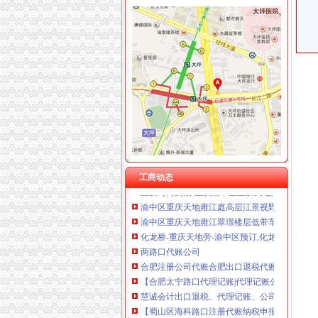
渝中区重庆天地
渝中区重庆天地公寓即买即住5.1米高轻轨旁,
重庆渝中重庆天地户型图-找我家-土巴兔装修网
重庆天地对渝中区的发展看来起到很大的作用…
重庆市渝中区人民
渝中区重庆天地精装两房绝版户型限量团购热销
【多图】渝中区重庆天地板式精装江景豪宅现房
工商动态
重庆时尚购物-重庆渝中区重庆天地店铺-重庆
渝中区重庆天地雍江庭高层江景视野开阔住宅时
渝中区重庆天地雍江翠璟楼层低带车位出售欢迎
化龙桥-重庆天地旁-渝中区预订,化龙桥-重庆天
两路口代账公司
合肥注册公司代账合肥出口退税代账-合肥同鑫
【合肥太宁路口代理记账|代理记账公司|会计代
慧诚会计出口退税、代理记账、公司注册变更转让
【蜀山区海科路口注册代账纳税申报找安诚石婷
【重庆两路口二手其他商用物品转让_交易市场