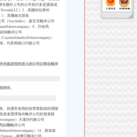
離岸”希望在國外上市的公司有許多是通過成
vadaLLC）3．美國特拉華州
ny）5．英屬維京群島
．塞舌耳（Seychelles）-塞舌耳離岸公司
aoffshorecompany）8．巴哈馬
e）-紐埃離岸公司
enIslandsoffshorecompany）
當地，均具两路口代账公司
的含義是指投資人的公司註冊在離岸
易關係。
具。與通常使用的按營業額或利潤徵
投資者選擇海外離岸公司的發展模
horecompany）大溪沟代账公司
s）-馬紹爾離岸公司
elizeoffshorecompany）14．新加坡
薩摩亞（Samoa）-薩摩亞離岸公司