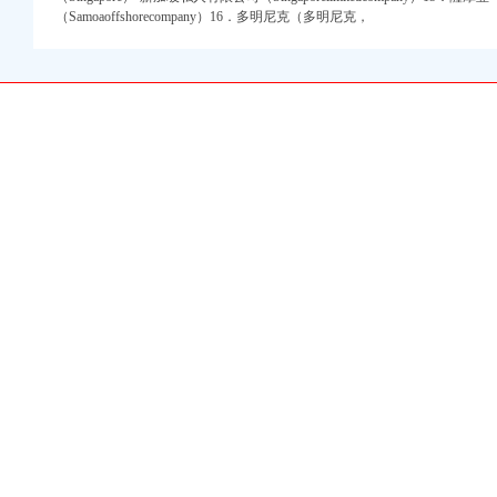
（Samoaoffshorecompany）16．多明尼克（多明尼克，
重庆渝中化龙桥重庆
…-重庆搜狐焦点
,重庆天地二手房,
带人和街学指标,
天地店铺简介及重庆天地
尚小区,重庆渝中
实地看房,重庆渝中
地旁-渝中区价格_地址
财务咨询有限公司
理记账】-合肥赶集网
-石家庄58同城
婷会计】-蜀山稻香村
】-重庆赶集网