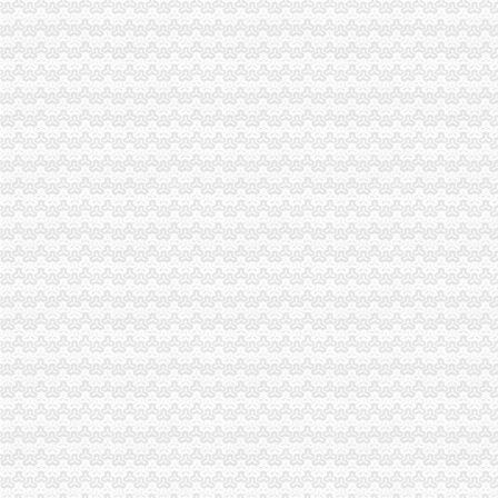
青岛卓珏快速公司注册、代理记账、纳税申报、年度所得税汇缴、出口
仁和会计司门口工商代理0司门口公司注册0司门口代账-湖北武汉会计
【图】渝中区两路文化公司注册工商代办代账会计真账实操_重庆
【重庆两路口ERP技术招聘网_ERP技术招聘信息】-重庆智联招聘
【吉安二手物品交易_吉安二手交易网_江西吉安二手交易市场】-【7】
蜀山区黄岳路口附近注册公司代账兼职整理旧帐账找龙圣琴-会计/审
滨湖河埒口代账报税提供挂靠地址注册公司财税咨询-无锡58同城
大坪代账公司
【重庆大坪会计文员招聘网_会计文员招聘信息】-重庆智联招聘
【大坪会计服务|大坪会计师事务所】-今题大坪会计网
0元免费*办重庆公司注册可提供注册地址重庆慢牛专业服务-重庆公司
代理商标公司的前景如何？渝北代账公司电话？
【工商网上报税系统】_重庆列表网
常年提供重庆主城区公司注册代理记账商标注册服务
【会计培训,工商注册、财务代账、企业变更、纳税申报】-渝中大坪
【重庆渝北区会计代理记账代办公司,价比选亿源财税】价
重庆统计从业资格：适合个人代账使用财务软件_960教育_金蝶KIS-
重庆验资开户：新恒工商代办、会计服务、审计验资、代账200起-重庆
渝中区代账公司流程
江岸区会计代账公司【2016企业税务详细流程请指点】-商务服务-信
江夏区工商代办.注册公司执照代理.知名代账公司.流程