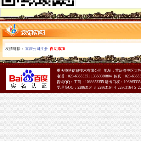
充值卡联通100厂家_充值卡联通100公司-阿里巴巴公司黄页
桐君阁：关于召开公司2013年年度股东大会的通知_证券之星
开发区高新企业代账流程-金泉网
南京雨花台区专业代账会计注册公司流程_【会计服务】
[年报]重庆路桥：2011年年度报告-[中财网]
招商银行--14渝中（）2016年付息公告
渝中区代账公司
50元话费厂家_50元话费厂家/公司-阿里巴巴公司黄页
友情链接：
重庆公司注册
自助添加
重庆普飞代理记账有限公司
重庆代办公司注册,工商注册,代帐会计,代理记账,代办营_重庆代账公司
重庆工商代办_重庆代理记账_重庆公司注册-重庆橙柚青工商咨询有限
重庆帅博信息技术有限公司 地址：重庆渝中区大坪
【重庆渝中区代理记账|代理记账公司|会计代理记账】-重庆赶集网
电话：023-63653351 13368080804 传真：023-6365
关于永川区副局长张道国、经支队副队长吕正彬等人对永福公
咨询QQ：工商：1063653355 进出口权：1063653355
（中天光美地）4幢-1层8号、3号车库负1层车位60号停车用房和渝
受理员QQ：22863164-3 22863164-4 22863164-5 228
可上门签约_重庆公司注册_代办公司_代理工商注册登记_分公司_个体
51La
重庆市渝中区中山一路148号第四层商业用房拍卖公告_新浪重庆今荣_
【重庆公司注册/年检】-88重庆分类信息
代账公司
安徽国硕财税管理有限公司,合肥财务代账公司,合肥工商代理注册,
武汉公司注册专家_代理记账_会计代账_代账公司_武汉中伦会计服务有
专业代账,公司注册-泰州58同城
会计代账,您公司的工商税务管家-西安58同城