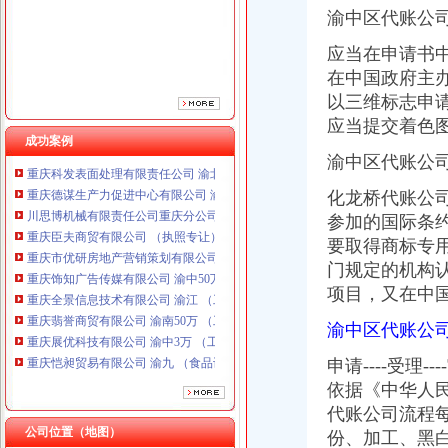
重庆市优研房地产营销策划有限公司
渝中区代账公
重庆饰知广告传媒有限公司 渝中50万 （工商注册）
应当在申请书
重庆全景信息技术有限公司 渝江 （工商注册）
重庆翡誉商贸有限公司 渝南50万 （工商注册）
在中国政府主
重庆展优科技有限公司 渝中3万 （工商注册）
以三维标志申
重庆恺昶贸易有限公司 渝九 （食品许可证）
应当提交着色图
重庆同济汽车设计有限公司 渝江25万 （工商注册）
成功案例
重庆科发表面处理有限责任公司 渝北800万 （进出口权）
渝中区代账公
重庆德谋生产力促进中心有限公司 渝大10万 （工商注册）
化龙桥代账公
川思博机械有限责任公司重庆分公司 渝江 （工商注册）
参加的国际条
重庆臣夫商贸有限公司 （执照专让）
重庆市优研房地产营销策划有限公司
要取得商标专
重庆饰知广告传媒有限公司 渝中50万 （工商注册）
门规定的机构
重庆全景信息技术有限公司 渝江 （工商注册）
项目，又在中
重庆翡誉商贸有限公司 渝南50万 （工商注册）
重庆展优科技有限公司 渝中3万 （工商注册）
渝中区代账公
重庆恺昶贸易有限公司 渝九 （食品许可证）
申请----受理-
重庆同济汽车设计有限公司 渝江25万 （工商注册）
依据《中华人
重庆科发表面处理有限责任公司 渝北800万 （进出口权）
重庆德谋生产力促进中心有限公司 渝大10万 （工商注册）
代账公司流程
川思博机械有限责任公司重庆分公司 渝江 （工商注册）
公司位置（地图）
份、加工、黑白