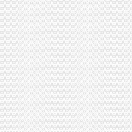
代账会计虚开发票上千万每月工资仅几百|增值税|会计|发票_新浪新闻
重庆大中税务师事务所--重庆代账公司,重庆税务咨询,重庆会计代
合肥会计代帐|合肥代报税|合肥代账报税|合肥代账公司电话0551-
泰州代账,泰州代账会计,泰州代账公司,泰州会计代账,泰州优正会
代理记账_公司注册_资质办理_工商注册_会计代账_八戒财税
池州财务公司|池州代账公司|池州会计公司|池州嘉禾财务咨询有限公司
渝中区重庆天地
重庆渝中区的重庆天地除了琳琅,还有哪些地方可以接办宴？_搜
【多图】渝中区重庆天地板式精装江景豪宅现房带人和街学指标,
重庆市渝中区人民
重庆天地写字楼|重庆市辖区渝中区重庆天地写字楼|地理位置|交通状况|
【图】邻解放碑洪崖洞重庆天地北欧简约大床房_渝中区短租公寓_途家
重庆渝中重庆天地户型图-找我家-土巴兔装修网
请问渝中区重庆天地这附近有什么送外卖的啊急求_重庆吧_百度贴吧
重庆市渝中区物业协会参观重庆天地认可丰诚物业优质服务_新浪家居
渝中区重庆天地精装两房绝版户型限量团购热销,重庆天地二手房,
【重庆渝中区】重庆天地雍江翠璟均价元/平米架报名中_重
两路口代账公司
【庐区三孝口专业注册公司代账报税欢迎来电咨询丁莉免费申请一
蜀山区黄岳路口附近注册公司代账报税找江秀秀低价注册-合肥58同城
杨浦区五角场镇出口退税小规模代账整理账-上海58同城