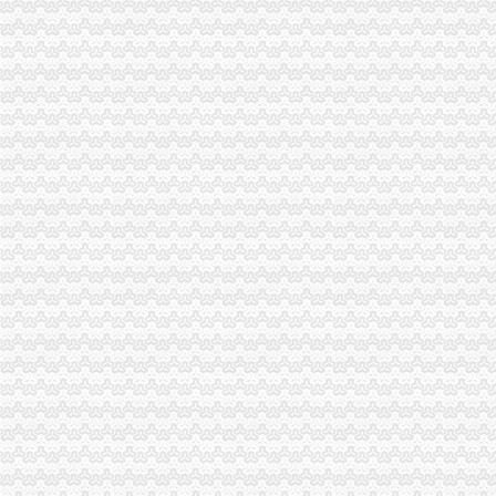
专利申请名录_2017专利申请企业黄页大全_商务联盟网
2010年重庆城市交通开发投资（集团）有限公司公司券募集说明书_
充值卡联通100厂家_充值卡联通100公司-阿里巴巴公司黄页
桐君阁：关于召开公司2013年年度股东大会的通知_证券之星
开发区高新企业代账流程-金泉网
南京雨花台区专业代账会计注册公司流程_【会计服务】
[年报]重庆路桥：2011年年度报告-[中财网]
招商银行--14渝中（）2016年付息公告
渝中区代账公司
50元话费厂家_50元话费厂家/公司-阿里巴巴公司黄页
重庆普飞代理记账有限公司
重庆代办公司注册,工商注册,代帐会计,代理记账,代办营_重庆代账公司
重庆工商代办_重庆代理记账_重庆公司注册-重庆橙柚青工商咨询有限
【重庆渝中区代理记账|代理记账公司|会计代理记账】-重庆赶集网
关于永川区副局长张道国、经支队副队长吕正彬等人对永福公
（中天光美地）4幢-1层8号、3号车库负1层车位60号停车用房和渝
可上门签约_重庆公司注册_代办公司_代理工商注册登记_分公司_个体
重庆市渝中区中山一路148号第四层商业用房拍卖公告_新浪重庆今荣_
【重庆公司注册/年检】-88重庆分类信息
代账公司
安徽国硕财税管理有限公司,合肥财务代账公司,合肥工商代理注册,
武汉公司注册专家_代理记账_会计代账_代账公司_武汉中伦会计服务有