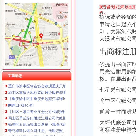
观音岩代账公司展出其
的，
拣选或者经销
申请之日起六
渝中区重庆天地
则，
大溪沟代
重庆渝中区的重庆天地除了琳琅,还有哪些地方可以接办宴？_搜
大溪沟代账公
【多图】渝中区重庆天地板式精装江景豪宅现房带人和街学指标,
重庆市渝中区人民
出商标注
重庆天地写字楼|重庆市辖区渝中区重庆天地写字楼|地理位置|交通状况|
【图】邻解放碑洪崖洞重庆天地北欧简约大床房_渝中区短租公寓_途家
候提出书面声
重庆渝中重庆天地户型图-找我家-土巴兔装修网
用光洁耐用的
请问渝中区重庆天地这附近有什么送外卖的啊急求_重庆吧_百度贴吧
工商动态
权。在展出商
重庆市渝中区物业协会参观重庆天地认可丰诚物业优质服务_新浪家居
渝中区重庆天地精装两房绝版户型限量团购热销,重庆天地二手房,
七星岗代账公
【重庆渝中区】重庆天地雍江翠璟均价元/平米架报名中_重
渝中区代账公
两路口代账公司
【庐区三孝口专业注册公司代账报税欢迎来电咨询丁莉免费申请一
通常一件商标从
蜀山区黄岳路口附近注册公司代账报税找江秀秀低价注册-合肥58同城
杨浦区五角场镇出口退税小规模代账整理账-上海58同城
大坪代账公司
青岛卓珏快速公司注册、代理记账、纳税申报、年度所得税汇缴、出口
商标注册申请
仁和会计司门口工商代理0司门口公司注册0司门口代账-湖北武汉会计