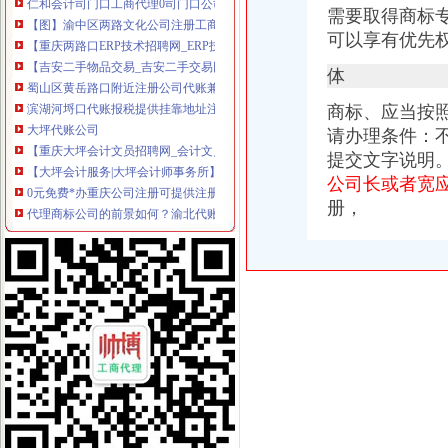
【图】渝中区两路文化公司注册工商代办代账会计真账实操_重庆
需要取得商标
【重庆两路口ERP技术招聘网_ERP技术招聘信息】-重庆智联招聘
可以享有优先
【吉安二手物品交易_吉安二手交易网_江西吉安二手交易市场】-【7】
蜀山区黄岳路口附近注册公司代账兼职整理旧帐账找龙圣琴-会计/审
体
滨湖河埒口代账报税提供挂靠地址注册公司财税咨询-无锡58同城
商标、应当按
大坪代账公司
请办理条件：
【重庆大坪会计文员招聘网_会计文员招聘信息】-重庆智联招聘
【大坪会计服务|大坪会计师事务所】-今题大坪会计网
提交文字说明
0元免费*办重庆公司注册可提供注册地址重庆慢牛专业服务-重庆公司
公司长或者宽应
代理商标公司的前景如何？渝北代账公司电话？
册，
【工商网上报税系统】_重庆列表网
常年提供重庆主城区公司注册代理记账商标注册服务
【会计培训,工商注册、财务代账、企业变更、纳税申报】-渝中大坪
【重庆渝北区会计代理记账代办公司,价比选亿源财税】价
重庆统计从业资格：适合个人代账使用财务软件_960教育_金蝶KIS-
重庆验资开户：新恒工商代办、会计服务、审计验资、代账200起-重庆
渝中区代账公司流程
江岸区会计代账公司【2016企业税务详细流程请指点】-商务服务-信
江夏区工商代办.注册公司执照代理.知名代账公司.流程
专利申请名录_2017专利申请企业黄页大全_商务联盟网
2010年重庆城市交通开发投资（集团）有限公司公司券募集说明书_