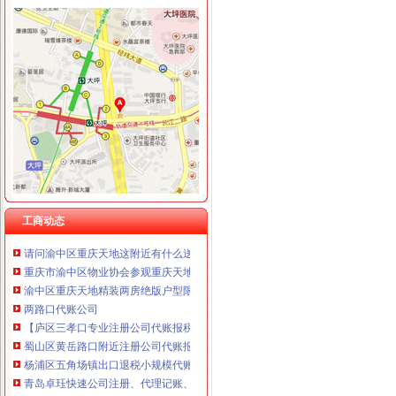
渝中区重庆天地
重庆渝中区的重庆天地除了琳琅,还有哪些地方可以接办宴？_搜
【多图】渝中区重庆天地板式精装江景豪宅现房带人和街学指标,
重庆市渝中区人民
重庆天地写字楼|重庆市辖区渝中区重庆天地写字楼|地理位置|交通状况|
【图】邻解放碑洪崖洞重庆天地北欧简约大床房_渝中区短租公寓_途家
渝中区重庆天地公寓即买即住5.1米高轻轨旁,重庆渝中化龙桥重庆
重庆渝中重庆天地户型图-找我家-土巴兔装修网
工商动态
请问渝中区重庆天地这附近有什么送外卖的啊急求_重庆吧_百度贴吧
重庆市渝中区物业协会参观重庆天地认可丰诚物业优质服务_新浪家居
渝中区重庆天地精装两房绝版户型限量团购热销,重庆天地二手房,
两路口代账公司
【庐区三孝口专业注册公司代账报税欢迎来电咨询丁莉免费申请一
蜀山区黄岳路口附近注册公司代账报税找江秀秀低价注册-合肥58同城
杨浦区五角场镇出口退税小规模代账整理账-上海58同城
青岛卓珏快速公司注册、代理记账、纳税申报、年度所得税汇缴、出口
仁和会计司门口工商代理0司门口公司注册0司门口代账-湖北武汉会计