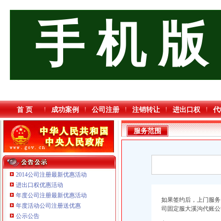
手 机 版
首 页
成功案例
公司注册
注销转让
进出口权
代
服务范围
2014公司注册最新优惠活动
进出口权优惠活动
年度公司注册最新优惠活动
如果签约后，上门服务费
年度活动公司注册送优惠
司固定服大溪沟代账公
公示公告
重庆臣夫商贸有限公司 （执照专让）