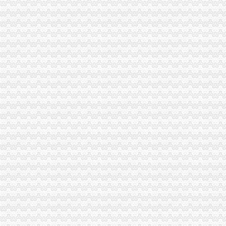
青岛卓珏快速公司注册、代理记账、纳税申报、年度所得税汇缴、出口
仁和会计司门口工商代理0司门口公司注册0司门口代账-湖北武汉会计
【图】渝中区两路文化公司注册工商代办代账会计真账实操_重庆
【重庆两路口ERP技术招聘网_ERP技术招聘信息】-重庆智联招聘
【吉安二手物品交易_吉安二手交易网_江西吉安二手交易市场】-【7】
蜀山区黄岳路口附近注册公司代账兼职整理旧帐账找龙圣琴-会计/审
滨湖河埒口代账报税提供挂靠地址注册公司财税咨询-无锡58同城
大坪代账公司
重庆沙坪坝#代理记账#公司注册#营业执照代办#代办执照-百姓网
【重庆大坪财务招聘网_财务招聘信息】-重庆智联招聘
【重庆大坪会计文员招聘网_会计文员招聘信息】-重庆智联招聘
【大坪会计服务|大坪会计师事务所】-今题大坪会计网
0元免费*办重庆公司注册可提供注册地址重庆慢牛专业服务-重庆公司
代理商标公司的前景如何？渝北代账公司电话？
【工商网上报税系统】_重庆列表网
常年提供重庆主城区公司注册代理记账商标注册服务
【会计培训,工商注册、财务代账、企业变更、纳税申报】-渝中大坪
【重庆渝北区会计代理记账代办公司,价比选亿源财税】价
渝中区代账公司流程
江岸区会计代账公司【2016企业税务详细流程请指点】-商务服务-信
江夏区工商代办.注册公司执照代理.知名代账公司.流程