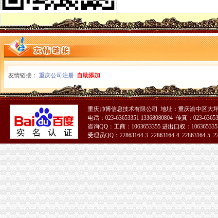
充值卡联通100厂家_充值卡联通100公司-阿里巴巴公司黄页
桐君阁：关于召开公司2013年年度股东大会的通知_证券之星
开发区高新企业代账流程-金泉网
南京雨花台区专业代账会计注册公司流程_【会计服务】
[年报]重庆路桥：2011年年度报告-[中财网]
招商银行--渝开发（000514）2011年年度报告
渝中区代账公司
50元话费厂家_50元话费厂家/公司-阿里巴巴公司黄页
友情链接：
重庆公司注册
自助添加
重庆普飞代理记账有限公司
重庆代办公司注册,工商注册,代帐会计,代理记账,代办营_重庆代账公司
重庆工商代办_重庆代理记账_重庆公司注册-重庆橙柚青工商咨询有限
重庆帅博信息技术有限公司 地址：重庆渝中区大坪
【重庆渝中区代理记账|代理记账公司|会计代理记账】-重庆赶集网
电话：023-63653351 13368080804 传真：023-6365
关于永川区副局长张道国、经支队副队长吕正彬等人对永福公
咨询QQ：工商：1063653355 进出口权：1063653355
（中天光美地）4幢-1层8号、3号车库负1层车位60号停车用房和渝
受理员QQ：22863164-3 22863164-4 22863164-5 228
可上门签约_重庆公司注册_代办公司_代理工商注册登记_分公司_个体
51La
重庆市渝中区中山一路148号第四层商业用房拍卖公告_新浪重庆今荣_
重庆渝中代理记账公司推荐之开具红字发票疑问-商务服务-六安新闻网
代账公司
安徽国硕财税管理有限公司,合肥财务代账公司,合肥工商代理注册,
武汉公司注册专家_代理记账_会计代账_代账公司_武汉中伦会计服务有
专业代账,公司注册-泰州58同城
会计代账,您公司的工商税务管家-西安58同城