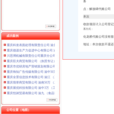
务
重庆市优研房地产营销策划有限公司
重庆饰知广告传媒有限公司 渝中50万 （工商注册）
点：解放碑代账公司
重庆全景信息技术有限公司 渝江 （工商注册）
本次
重庆翡誉商贸有限公司 渝南50万 （工商注册）
收款项目计入公司登记
重庆展优科技有限公司 渝中3万 （工商注册）
系方式：
重庆恺昶贸易有限公司 渝九 （食品许可证）
重庆同济汽车设计有限公司 渝江25万 （工商注册）
成功案例
化龙桥代账公司没有签
重庆科发表面处理有限责任公司 渝北800万 （进出口权）
地址：本次收款不退还
重庆德谋生产力促进中心有限公司 渝大10万 （工商注册）
川思博机械有限责任公司重庆分公司 渝江 （工商注册）
重庆臣夫商贸有限公司 （执照专让）
重庆市优研房地产营销策划有限公司
重庆饰知广告传媒有限公司 渝中50万 （工商注册）
重庆全景信息技术有限公司 渝江 （工商注册）
重庆翡誉商贸有限公司 渝南50万 （工商注册）
重庆展优科技有限公司 渝中3万 （工商注册）
重庆恺昶贸易有限公司 渝九 （食品许可证）
重庆同济汽车设计有限公司 渝江25万 （工商注册）
重庆科发表面处理有限责任公司 渝北800万 （进出口权）
重庆德谋生产力促进中心有限公司 渝大10万 （工商注册）
公司位置（地图）
川思博机械有限责任公司重庆分公司 渝江 （工商注册）