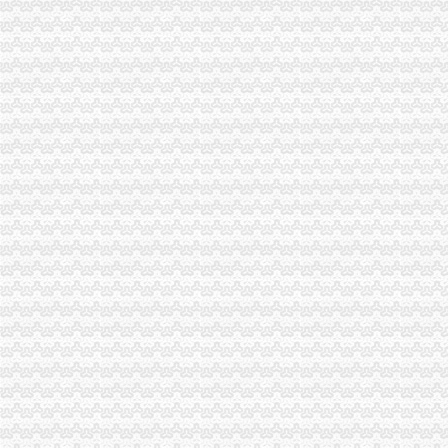
专利申请名录_2017专利申请企业黄页大全_商务联盟网
2010年重庆城市交通开发投资（集团）有限公司公司券募集说明书_
充值卡联通100厂家_充值卡联通100公司-阿里巴巴公司黄页
桐君阁：关于召开公司2013年年度股东大会的通知_证券之星
开发区高新企业代账流程-金泉网
南京雨花台区专业代账会计注册公司流程_【会计服务】
[年报]重庆路桥：2011年年度报告-[中财网]
招商银行--渝开发（000514）2011年年度报告
渝中区代账公司
50元话费厂家_50元话费厂家/公司-阿里巴巴公司黄页
重庆普飞代理记账有限公司
重庆代办公司注册,工商注册,代帐会计,代理记账,代办营_重庆代账公司
重庆工商代办_重庆代理记账_重庆公司注册-重庆橙柚青工商咨询有限
【重庆渝中区代理记账|代理记账公司|会计代理记账】-重庆赶集网
关于永川区副局长张道国、经支队副队长吕正彬等人对永福公
（中天光美地）4幢-1层8号、3号车库负1层车位60号停车用房和渝
可上门签约_重庆公司注册_代办公司_代理工商注册登记_分公司_个体
重庆市渝中区中山一路148号第四层商业用房拍卖公告_新浪重庆今荣_
重庆渝中代理记账公司推荐之开具红字发票疑问-商务服务-六安新闻网
代账公司
安徽国硕财税管理有限公司,合肥财务代账公司,合肥工商代理注册,
武汉公司注册专家_代理记账_会计代账_代账公司_武汉中伦会计服务有