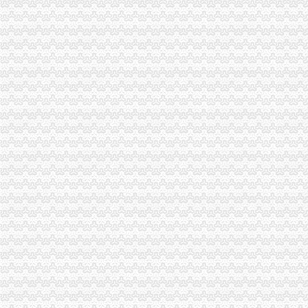
专业代账,公司注册-泰州58同城
会计代账,您公司的工商税务管家-西安58同城
【南京代账公司】-代理记帐-南京赶集网
代账会计虚开发票上千万每月工资仅几百|增值税|会计|发票_新浪新闻
重庆大中税务师事务所--重庆代账公司,重庆税务咨询,重庆会计代
合肥会计代帐|合肥代报税|合肥代账报税|合肥代账公司电话0551-
泰州代账,泰州代账会计,泰州代账公司,泰州会计代账,泰州优正会
沈代账会计_代办营业执照注册_沈代账公司_沈瑞亚会计服务有