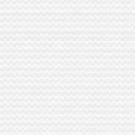
【南京代账公司】-代理记帐-南京赶集网
代账会计虚开发票上千万每月工资仅几百|增值税|会计|发票_新浪新闻
重庆大中税务师事务所--重庆代账公司,重庆税务咨询,重庆会计代
合肥会计代帐|合肥代报税|合肥代账报税|合肥代账公司电话0551-
泰州代账,泰州代账会计,泰州代账公司,泰州会计代账,泰州优正会
沈代账会计_代办营业执照注册_沈代账公司_沈瑞亚会计服务有
渝中区重庆天地
重庆渝中区的重庆天地除了琳琅,还有哪些地方可以接办宴？_搜
【多图】渝中区重庆天地板式精装江景豪宅现房带人和街学指标,
重庆市渝中区人民
重庆天地写字楼|重庆市辖区渝中区重庆天地写字楼|地理位置|交通状况|
【图】邻解放碑洪崖洞重庆天地北欧简约大床房_渝中区短租公寓_途家
渝中区重庆天地公寓即买即住5.1米高轻轨旁,重庆渝中化龙桥重庆
重庆渝中重庆天地户型图-找我家-土巴兔装修网
请问渝中区重庆天地这附近有什么送外卖的啊急求_重庆吧_百度贴吧
重庆市渝中区物业协会参观重庆天地认可丰诚物业优质服务_新浪家居
渝中区重庆天地精装两房绝版户型限量团购热销,重庆天地二手房,
两路口代账公司
【庐区三孝口专业注册公司代账报税欢迎来电咨询丁莉免费申请一
蜀山区黄岳路口附近注册公司代账报税找江秀秀低价注册-合肥58同城
杨浦区五角场镇出口退税小规模代账整理账-上海58同城