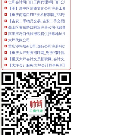
【图】渝中区两路文化公司注册工商代办代账会计真账实操_重庆
【重庆两路口ERP技术招聘网_ERP技术招聘信息】-重庆智联招聘
【吉安二手物品交易_吉安二手交易网_江西吉安二手交易市场】-【7】
蜀山区黄岳路口附近注册公司代账兼职整理旧帐账找龙圣琴-会计/审
滨湖河埒口代账报税提供挂靠地址注册公司财税咨询-无锡58同城
大坪代账公司
重庆沙坪坝#代理记账#公司注册#营业执照代办#代办执照-百姓网
【重庆大坪财务招聘网_财务招聘信息】-重庆智联招聘
【重庆大坪会计文员招聘网_会计文员招聘信息】-重庆智联招聘
【大坪会计服务|大坪会计师事务所】-今题大坪会计网
0元免费*办重庆公司注册可提供注册地址重庆慢牛专业服务-重庆公司
代理商标公司的前景如何？渝北代账公司电话？
【工商网上报税系统】_重庆列表网
常年提供重庆主城区公司注册代理记账商标注册服务
【会计培训,工商注册、财务代账、企业变更、纳税申报】-渝中大坪
【重庆渝北区会计代理记账代办公司,价比选亿源财税】价
渝中区代账公司流程
江岸区会计代账公司【2016企业税务详细流程请指点】-商务服务-信
江夏区工商代办.注册公司执照代理.知名代账公司.流程
专利申请名录_2017专利申请企业黄页大全_商务联盟网
2010年重庆城市交通开发投资（集团）有限公司公司券募集说明书_