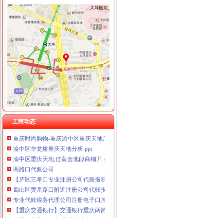
渝中区重庆天地
重庆渝中区的重庆天地除了琳琅,还有哪些地方可以接办宴？_搜
重庆市渝中区人民
请问渝中区重庆天地这附近有什么送外卖的啊急求_重庆吧_百度贴吧
渝中区重庆天地精装两房绝版户型限量团购热销,重庆天地二手房,
投诉渝中区重庆天地雍江艺庭小区物管_重庆市公开信箱
渝中：免费上网区域扩展到大坪和重庆天地——人民网·重庆视窗—
渝中区重庆天地雍江翠璟楼层低带车位出售欢迎实地看房,重庆渝中
工商动态
重庆时尚购物-重庆渝中区重庆天地店铺-重庆天地店铺简介及重庆天地
渝中区华龙桥重庆天地分析.ppt
渝中区重庆天地,佳黄金地段商铺开.抢,重庆渝中李子坝重庆天地商
两路口代账公司
【庐区三孝口专业注册公司代账报税欢迎来电咨询丁莉免费申请一
蜀山区黄岳路口附近注册公司代账报税找江秀秀低价注册-合肥58同城
专业代账税务代理公司注册电子口岸-青青岛社区
【重庆交通银行】交通银行重庆两路口_电话_地址_地图-卡盟网
公司做外贸出口的,已经申请下了出口退税权,汉口的仁和会计代账公