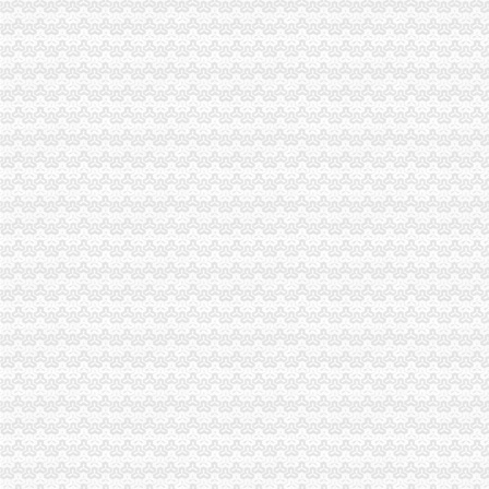
重庆联合产权交易所项目公告专栏-搜狐滚动
关于横竖-重庆横竖房地产顾问有限公司
东西湖代账公司流程及费用-中介代理-番禺社区网
重庆渝中区重庆代帐公司工商行政管理的主要方法-直辖市重庆工商信息
僵尸车-搜百科
重庆到荣成物流托运公司-货运部-濮网
三峡水利：2016年年度报告（2017-03-25）_三峡水利（）个
渝万囤0518号趸船一艘拍卖-渝中区设备物资拍卖公告-众拍网
渝中区代账公司
重庆普飞代理记账有限公司
关于永川区副局长张道国、经支队副队长吕正彬等人对永福公
（中天光美地）4幢-1层8号、3号车库负1层车位60号停车用房和渝
可上门签约_重庆公司注册_代办公司_代理工商注册登记_分公司_个体
【重庆其它服务|其它服务】-重庆知了信息网
贷款频道_重庆资讯_腾讯·大渝网
新会计服务新闻-新会计服务动态、热门会计服务新闻-热门会计服
重庆代理记账-重庆工商代办电话价格-重庆营业执照代办-重庆注册公司-
【达州其他_达州其他公司】-达州百姓网
重庆星都大厦15处房产拍卖-渝中区办公商务楼拍卖公告-众拍网
代账公司
专业代账,公司注册-泰州58同城
池州财务公司|池州代账公司|池州会计公司|池州嘉禾财务咨询有限公司