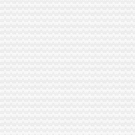
【重庆交通银行】交通银行重庆两路口_电话_地址_地图-卡盟网
公司做外贸出口的,已经申请下了出口退税权,汉口的仁和会计代账公
【石景山公司注册会计代理记账,专业代账/对账】-石景山衙门口易登
渝中区上清寺两路口会计培训学校仁和会计学校_志趣网
【墅湖高架边上300平可分割物业直招非中介可注册】-园区墅湖易
包河区太宁路口注册公司代账服务兼职企业年检审计找龙圣琴-会计/审
天子窖第三家白酒储存所落户两路口_网易财经
大坪代账公司
【工商网上报税系统】_重庆列表网
【重庆渝北区会计代理记账代办公司,价比选亿源财税】价
大坪一半微企在做手机生意_网易新闻
重庆办理营业执照代账税务代理公司注册可提供地址-直辖市重庆专利
重庆帅博工商_代办分公司注册_分公司注销_代理记账_重庆进出口许
渝贤财务_汇博人才网
【重庆一心财务咨询有限公司招聘_新招聘信息】-前程无忧官方招聘
专业代办公司注册、代理记账、专项审批等欢迎来电咨询_志趣网
大坪有哪些代账公司_列表网问答
选择在2017年重庆注册公司,这些问题得知道_搜狐社会_搜狐网
渝中区代账公司流程
[年报]重庆路桥：2011年年度报告-[中财网]
金融及其他服务业岗位需求-两江新区官网