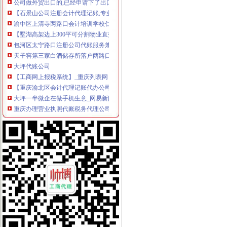
【石景山公司注册会计代理记账,专业代账/对账】-石景山衙门口易登
渝中区上清寺两路口会计培训学校仁和会计学校_志趣网
【墅湖高架边上300平可分割物业直招非中介可注册】-园区墅湖易
包河区太宁路口注册公司代账服务兼职企业年检审计找龙圣琴-会计/审
天子窖第三家白酒储存所落户两路口_网易财经
大坪代账公司
【工商网上报税系统】_重庆列表网
【重庆渝北区会计代理记账代办公司,价比选亿源财税】价
大坪一半微企在做手机生意_网易新闻
重庆办理营业执照代账税务代理公司注册可提供地址-直辖市重庆专利
重庆帅博工商_代办分公司注册_分公司注销_代理记账_重庆进出口许
渝贤财务_汇博人才网
【重庆一心财务咨询有限公司招聘_新招聘信息】-前程无忧官方招聘
专业代办公司注册、代理记账、专项审批等欢迎来电咨询_志趣网
大坪有哪些代账公司_列表网问答
选择在2017年重庆注册公司,这些问题得知道_搜狐社会_搜狐网
渝中区代账公司流程
[年报]重庆路桥：2011年年度报告-[中财网]
金融及其他服务业岗位需求-两江新区官网
重庆联合产权交易所项目公告专栏-搜狐滚动
关于横竖-重庆横竖房地产顾问有限公司