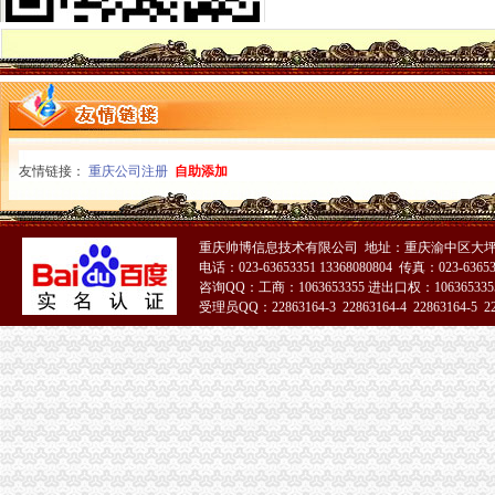
东西湖代账公司流程及费用-中介代理-番禺社区网
重庆渝中区重庆代帐公司工商行政管理的主要方法-直辖市重庆工商信息
僵尸车-搜百科
重庆到荣成物流托运公司-货运部-濮网
三峡水利：2016年年度报告（2017-03-25）_三峡水利（）个
渝万囤0518号趸船一艘拍卖-渝中区设备物资拍卖公告-众拍网
渝中区代账公司
重庆普飞代理记账有限公司
友情链接：
重庆公司注册
自助添加
关于永川区副局长张道国、经支队副队长吕正彬等人对永福公
（中天光美地）4幢-1层8号、3号车库负1层车位60号停车用房和渝
可上门签约_重庆公司注册_代办公司_代理工商注册登记_分公司_个体
重庆帅博信息技术有限公司 地址：重庆渝中区大坪
【重庆其它服务|其它服务】-重庆知了信息网
电话：023-63653351 13368080804 传真：023-6365
贷款频道_重庆资讯_腾讯·大渝网
咨询QQ：工商：1063653355 进出口权：1063653355
新会计服务新闻-新会计服务动态、热门会计服务新闻-热门会计服
受理员QQ：22863164-3 22863164-4 22863164-5 228
重庆代理记账-重庆工商代办电话价格-重庆营业执照代办-重庆注册公司-
51La
【达州其他_达州其他公司】-达州百姓网
重庆星都大厦15处房产拍卖-渝中区办公商务楼拍卖公告-众拍网
代账公司
专业代账,公司注册-泰州58同城
池州财务公司|池州代账公司|池州会计公司|池州嘉禾财务咨询有限公司
以代账公司为平台创新会计专业实训模式
新一代专业代账公司-帮帮帐（代理注册-代账报税-代-镇江58同城