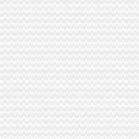
【事务所专业代账公司,优质服务让您满意_审计代账】-审计-盐城赶集
昆山代账公司,昆山代账,昆山代理记账,昆山代理做账,花桥代
芜湖财务代账公司找安诚代账会计张维欢为您代办新公司执照-安徽芜
沈代账会计_代办营业执照注册_沈代账公司_沈瑞亚会计服务有
【南京代账公司】-代理记帐-南京赶集网
沈代帐公司、沈代帐会计、沈代账公司、沈代账会计【今日推
渝中区重庆天地
重庆渝中区的重庆天地除了琳琅,还有哪些地方可以接办宴？_搜
重庆市渝中区人民
请问渝中区重庆天地这附近有什么送外卖的啊急求_重庆吧_百度贴吧
渝中区重庆天地精装两房绝版户型限量团购热销,重庆天地二手房,
投诉渝中区重庆天地雍江艺庭小区物管_重庆市公开信箱
渝中：免费上网区域扩展到大坪和重庆天地——人民网·重庆视窗—
渝中区重庆天地雍江翠璟楼层低带车位出售欢迎实地看房,重庆渝中
重庆时尚购物-重庆渝中区重庆天地店铺-重庆天地店铺简介及重庆天地
渝中区华龙桥重庆天地分析.ppt
渝中区重庆天地,佳黄金地段商铺开.抢,重庆渝中李子坝重庆天地商
两路口代账公司
【庐区三孝口专业注册公司代账报税欢迎来电咨询丁莉免费申请一
蜀山区黄岳路口附近注册公司代账报税找江秀秀低价注册-合肥58同城
专业代账税务代理公司注册电子口岸-青青岛社区