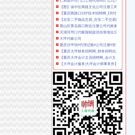
【图】渝中区两路文化公司注册工商代办代账会
【重庆两路口ERP技术招聘网_ERP技术招聘信
【吉安二手物品交易_吉安二手交易网_江西吉安
蜀山区黄岳路口附近注册公司代账兼职整理旧帐
滨湖河埒口代账报税提供挂靠地址注册公司财税咨
大坪代账公司
重庆沙坪坝#代理记账#公司注册#营业执照代办
【重庆大坪财务招聘网_财务招聘信息】-重庆
【重庆大坪会计文员招聘网_会计文员招聘信息
【大坪会计服务|大坪会计师事务所】-今题大坪
0元免费*办重庆公司注册可提供注册地址重庆
代理商标公司的前景如何？渝北代账公司电话
【工商网上报税系统】_重庆列表网
常年提供重庆主城区公司注册代理记账商标注
【会计培训,工商注册、财务代账、企业变更、
【重庆渝北区会计代理记账代办公司,价比选亿
渝中区代账公司流程
江岸区会计代账公司【2016企业税务详细流程请
江夏区工商代办.注册公司执照代理.知名代账公
专利申请名录_2017专利申请企业黄页大全_商
2010年重庆城市交通开发投资（集团）有限公
充值卡联通100厂家_充值卡联通100公司-阿里