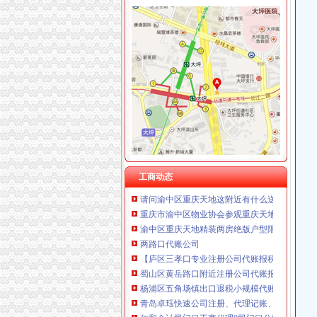
渝中区重庆天地
重庆渝中区的重庆天地除了琳琅,还有哪些地方
【多图】渝中区重庆天地板式精装江景豪宅现房
重庆市渝中区人民
重庆天地写字楼|重庆市辖区渝中区重庆天地写字楼
【图】邻解放碑洪崖洞重庆天地北欧简约大床房
渝中区重庆天地公寓即买即住5.1米高轻轨旁,
重庆渝中重庆天地户型图-找我家-土巴兔装修网
工商动态
请问渝中区重庆天地这附近有什么送外卖的啊急
重庆市渝中区物业协会参观重庆天地认可丰诚物
渝中区重庆天地精装两房绝版户型限量团购热销
两路口代账公司
【庐区三孝口专业注册公司代账报税欢迎来电
蜀山区黄岳路口附近注册公司代账报税找江秀秀
杨浦区五角场镇出口退税小规模代账整理账-上海
青岛卓珏快速公司注册、代理记账、纳税申报
仁和会计司门口工商代理0司门口公司注册0司