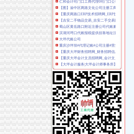
【图】渝中区两路文化公司注册工商代办代账会
【重庆两路口ERP技术招聘网_ERP技术招聘信
【吉安二手物品交易_吉安二手交易网_江西吉安
蜀山区黄岳路口附近注册公司代账兼职整理旧帐
滨湖河埒口代账报税提供挂靠地址注册公司财税咨
大坪代账公司
重庆沙坪坝#代理记账#公司注册#营业执照代办
【重庆大坪财务招聘网_财务招聘信息】-重庆
【重庆大坪会计文员招聘网_会计文员招聘信息
【大坪会计服务|大坪会计师事务所】-今题大坪
0元免费*办重庆公司注册可提供注册地址重庆
代理商标公司的前景如何？渝北代账公司电话
【工商网上报税系统】_重庆列表网
常年提供重庆主城区公司注册代理记账商标注
【会计培训,工商注册、财务代账、企业变更、
【重庆渝北区会计代理记账代办公司,价比选亿
渝中区代账公司流程
江岸区会计代账公司【2016企业税务详细流程请
江夏区工商代办.注册公司执照代理.知名代账公
专利申请名录_2017专利申请企业黄页大全_商
2010年重庆城市交通开发投资（集团）有限公