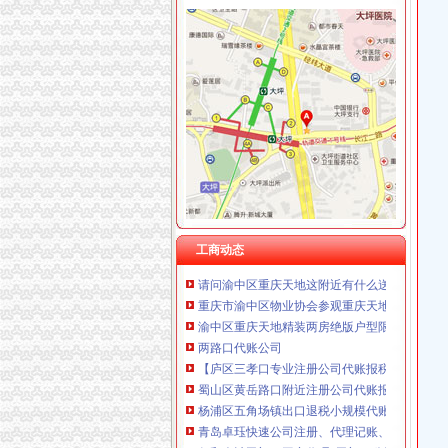
渝中区重庆天地
重庆渝中区的重庆天地除了琳琅,还有哪些地方
【多图】渝中区重庆天地板式精装江景豪宅现房
重庆市渝中区人民
重庆天地写字楼|重庆市辖区渝中区重庆天地写字楼
【图】邻解放碑洪崖洞重庆天地北欧简约大床房
渝中区重庆天地公寓即买即住5.1米高轻轨旁,
重庆渝中重庆天地户型图-找我家-土巴兔装修网
工商动态
请问渝中区重庆天地这附近有什么送外卖的啊急
重庆市渝中区物业协会参观重庆天地认可丰诚物
渝中区重庆天地精装两房绝版户型限量团购热销
两路口代账公司
【庐区三孝口专业注册公司代账报税欢迎来电
蜀山区黄岳路口附近注册公司代账报税找江秀秀
杨浦区五角场镇出口退税小规模代账整理账-上海
青岛卓珏快速公司注册、代理记账、纳税申报
仁和会计司门口工商代理0司门口公司注册0司